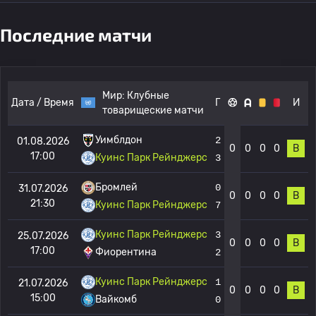
Последние матчи
Мир:
Клубные
Дата / Время
Г
И
товарищеские матчи
Уимблдон
2
01.08.2026
0
0
0
0
В
17:00
Куинс Парк Рейнджерс
3
Бромлей
0
31.07.2026
0
0
0
0
В
21:30
Куинс Парк Рейнджерс
7
Куинс Парк Рейнджерс
3
25.07.2026
0
0
0
0
В
17:00
Фиорентина
2
Куинс Парк Рейнджерс
1
21.07.2026
0
0
0
0
В
15:00
Вайкомб
0