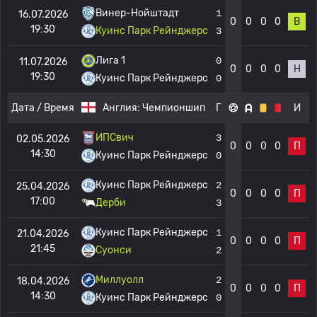
Винер-Нойштадт
1
16.07.2026
0
0
0
0
В
19:30
Куинс Парк Рейнджерс
3
Лига 1
0
11.07.2026
0
0
0
0
Н
19:30
Куинс Парк Рейнджерс
0
Дата / Время
Англия:
Чемпионшип
Г
И
ИПСвич
3
02.05.2026
0
0
0
0
П
14:30
Куинс Парк Рейнджерс
0
Куинс Парк Рейнджерс
2
25.04.2026
0
0
0
0
П
17:00
Дерби
3
Куинс Парк Рейнджерс
1
21.04.2026
0
0
0
0
П
21:45
Суонси
2
Миллуолл
2
18.04.2026
0
0
0
0
П
14:30
Куинс Парк Рейнджерс
0