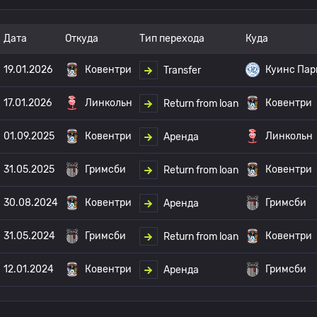
Дата
Откуда
Тип перехода
Куда
19.01.2026
Ковентри
Куинс Пар
Transfer
17.01.2026
Линкольн
Ковентри
Return from loan
01.09.2025
Ковентри
Линкольн
Аренда
31.05.2025
Гримсби
Ковентри
Return from loan
30.08.2024
Ковентри
Гримсби
Аренда
31.05.2024
Гримсби
Ковентри
Return from loan
12.01.2024
Ковентри
Гримсби
Аренда