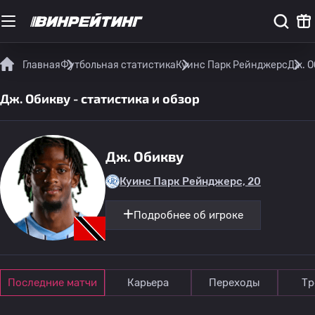
Главная
Футбольная статистика
Куинс Парк Рейнджерс
Дж. О
Дж. Обикву - статистика и обзор
Дж. Обикву
Куинс Парк Рейнджерс, 20
Подробнее об игроке
Последние матчи
Карьера
Переходы
Тр