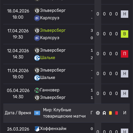
Эльверсберг
-
18.04.2026
0
0
0
0
Н
18:00
Карлсруэ
-
Эльверсберг
3
17.04.2026
0
0
0
0
В
19:30
Карлсруэ
0
Эльверсберг
1
12.04.2026
0
0
0
0
П
14:30
Шальке
2
Эльверсберг
-
11.04.2026
0
0
0
0
Н
18:00
Шальке
-
Ганновер
1
05.04.2026
0
0
0
0
Н
14:30
Эльверсберг
1
Мир:
Клубные
Дата / Время
Г
И
товарищеские матчи
Хоффенхайм
0
26.03.2026
0
0
0
0
Н