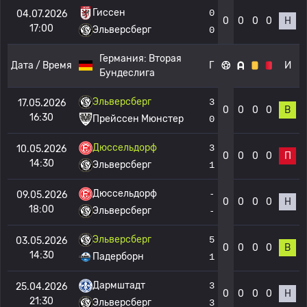
Гиссен
0
04.07.2026
0
0
0
0
Н
17:00
Эльверсберг
0
Германия:
Вторая
Дата / Время
Г
И
Бундеслига
Эльверсберг
3
17.05.2026
0
0
0
0
В
16:30
Прейссен Мюнстер
0
Дюссельдорф
3
10.05.2026
0
0
0
0
П
14:30
Эльверсберг
1
Дюссельдорф
-
09.05.2026
0
0
0
0
Н
18:00
Эльверсберг
-
Эльверсберг
5
03.05.2026
0
0
0
0
В
14:30
Падерборн
1
Дармштадт
3
25.04.2026
0
0
0
0
Н
21:30
Эльверсберг
3