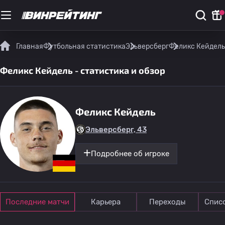
Главная
Футбольная статистика
Эльверсберг
Феликс Кейдель 
Феликс Кейдель - статистика и обзор
Феликс Кейдель
Эльверсберг, 43
Подробнее об игроке
Последние матчи
Карьера
Переходы
Спис