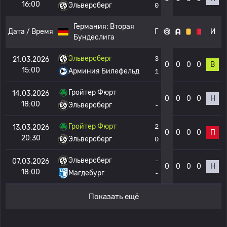
16:00
Эльверсберг
0
Германия:
Вторая
Дата / Время
Г
И
Бундеслига
Эльверсберг
3
21.03.2026
0
0
0
0
В
15:00
Арминия Билефельд
1
Гройтер Фюрт
-
14.03.2026
0
0
0
0
Н
18:00
Эльверсберг
-
Гройтер Фюрт
2
13.03.2026
0
0
0
0
П
20:30
Эльверсберг
0
Эльверсберг
-
07.03.2026
0
0
0
0
Н
18:00
Магдебург
-
Показать ещё