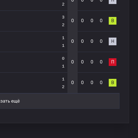
0
0
0
0
Н
2
3
0
0
0
0
В
2
1
0
0
0
0
Н
1
0
0
0
0
0
П
1
1
0
0
0
0
В
2
зать ещё