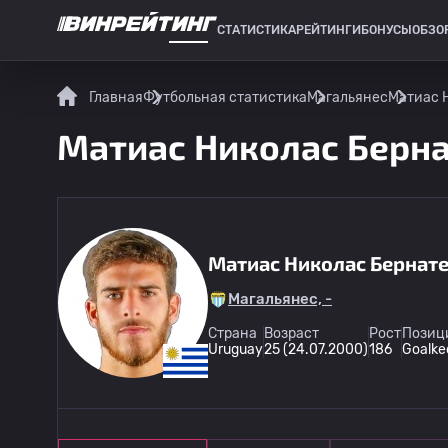
СТАТИСТИКА
РЕЙТИНГИ
БОНУСЫ
ОБЗО
СПОРТИВНАЯ СТАТИСТИКА
Главная
Футбольная статистика
Магальянес
Матиас Н
Матиас Николас Бернат
Матиас Николас Бернате
Магальянес, -
Страна
Возраст
Рост
Позици
Uruguay
25 (24.07.2000)
186
Goalke