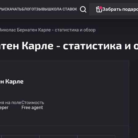
Забрать подар
РЫ
СКАЧАТЬ
БЛОГ
ОТЗЫВЫ
ШКОЛА СТАВОК
иколас Бернатен Карле - статистика и обзор
ен Карле - статистика и 
н Карле
Чили: примера Б
Магальянес
13.08
я на поле
Стоимость
01:00
Кобрелоа
eper
Free agent