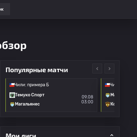
ок
обзор
Популярные матчи
Чили: примера Б
Чили: приме
Темуко Спорт
Магальянес
09.08
03:00
Магальянес
Кобрелоа
Мои лиги