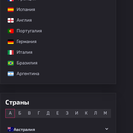
Испания
Англия
Португалия
Германия
Италия
Бразилия
Аргентина
Страны
Все
А
Б
В
Г
Д
Е
З
И
К
Л
М
Н
О
Австралия