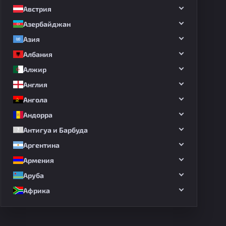
Австрия
Азербайджан
Азия
Албания
Алжир
Англия
Ангола
Андорра
Антигуа и Барбуда
Аргентина
Армения
Аруба
Африка