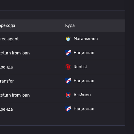
ерехода
Куда
Магальянес
ree agent
Национал
eturn from loan
Rentist
Аренда
Национал
ransfer
Альбион
eturn from loan
Национал
Аренда