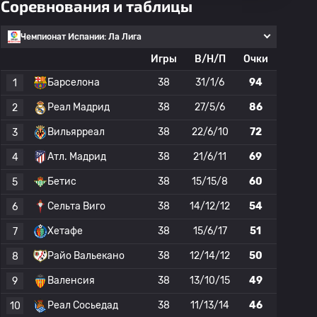
Соревнования и таблицы
Чемпионат Испании: Ла Лига
Игры
В/Н/П
Очки
Барселона
38
31/1/6
94
1
Реал Мадрид
38
27/5/6
86
2
Вильярреал
38
22/6/10
72
3
Атл. Мадрид
38
21/6/11
69
4
Бетис
38
15/15/8
60
5
Сельта Виго
38
14/12/12
54
6
Хетафе
38
15/6/17
51
7
Райо Вальекано
38
12/14/12
50
8
Валенсия
38
13/10/15
49
9
Реал Сосьедад
38
11/13/14
46
10