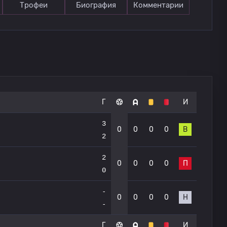
Трофеи
Биография
Комментарии
Г
И
3
0
0
0
0
В
2
2
0
0
0
0
П
0
-
0
0
0
0
Н
-
Г
И