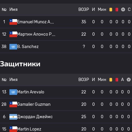
№
Имя
ВОЗР
И
Мин
С
1
Emanuel Munoz A
35
0
0
0
0
0
0
12
Мартин Алонсо Р
22
0
0
0
0
0
0
38
B. Sanchez
?
0
0
0
0
0
0
Защитники
№
Имя
ВОЗР
И
Мин
А
13
Martin Arevalo
22
0
0
0
0
0
0
28
Gamalier Guzman
20
0
0
0
0
0
0
6
Джордан Джеймс
25
0
0
0
0
0
0
15
Martin Lopez
20
0
0
0
0
0
0