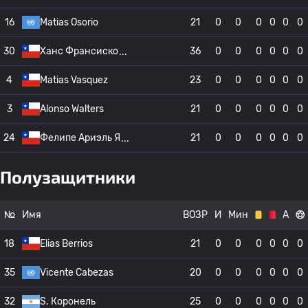
16
Matias Osorio
21
0
0
0
0
0
0
30
Ханс Франсиско
36
0
0
0
0
0
0
4
Matias Vasquez
23
0
0
0
0
0
0
3
Alonso Walters
21
0
0
0
0
0
0
24
Фелипе Ариэль Я
21
0
0
0
0
0
0
Полузащитники
№
Имя
ВОЗР
И
Мин
А
18
Elias Berrios
21
0
0
0
0
0
0
35
Vicente Cabezas
20
0
0
0
0
0
0
32
S. Коронель
25
0
0
0
0
0
0