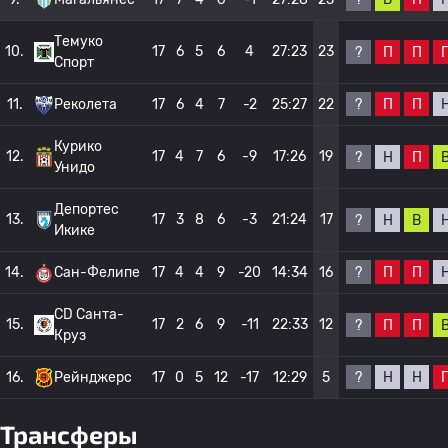
Темуко
10.
17
6
5
6
4
27:23
23
?
П
П
Спорт
?
П
П
11.
Реколета
17
6
4
7
-2
25:27
22
Курико
12.
17
4
7
6
-9
17:26
19
?
Н
П
Унидо
Депортес
13.
17
3
8
6
-3
21:24
17
?
Н
В
Икике
?
П
П
14.
Сан-Фелипе
17
4
4
9
-20
14:34
16
CD Санта-
15.
17
2
6
9
-11
22:33
12
?
П
П
Круз
?
Н
Н
16.
Рейнджерс
17
0
5
12
-17
12:29
5
Трансферы