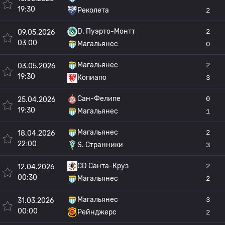
19:30
Реколета
2
D. Пуэрто-Монтт
2
09.05.2026
03:00
Магальянес
0
Магальянес
2
03.05.2026
19:30
Копиапо
3
Сан-Фелипе
0
25.04.2026
19:30
Магальянес
1
Магальянес
2
18.04.2026
22:00
S. Странники
3
CD Санта-Круз
2
12.04.2026
00:30
Магальянес
2
Магальянес
3
31.03.2026
00:00
Рейнджерс
2