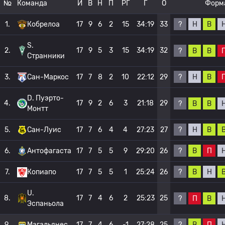
№
Команда
И
В
Н
П
РГ
Г
О
Форм
?
Н
В
1.
Кобрелоа
17
9
6
2
15
34:19
33
S.
2.
17
9
5
3
15
34:19
32
?
В
В
Странники
?
Н
В
3.
Сан-Маркос
17
7
8
2
10
22:12
29
D. Пуэрто-
4.
17
9
2
6
3
21:18
29
?
В
В
Монтт
?
Н
В
5.
Сан-Луис
17
7
6
4
4
27:23
27
?
В
П
6.
Антофагаста
17
7
5
5
9
29:20
26
?
В
Н
7.
Копиапо
17
7
5
5
1
25:24
26
U.
8.
17
7
4
6
2
25:23
25
?
П
В
Эспаньола
?
В
П
9.
Магальянес
17
7
4
6
-1
27:28
25