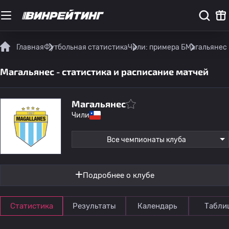
Главная
Футбольная статистика
Чили: примера Б
Магальянес 
Магальянес - статистика и расписание матчей
Магальянес
Чили
Все чемпионаты клуба
Подробнее о клубе
Статистика
Результаты
Календарь
Табли