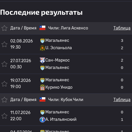
Последние результаты
Дата / Время
Чили:
Лига Аскенсо
Таблица
Магальянес
3
02.08.2026
19:30
U. Эспаньола
2
Сан-Маркос
2
27.07.2026
00:30
Магальянес
0
Магальянес
0
19.07.2026
19:00
Курико Унидо
0
Дата / Время
Чили:
Кубок Чили
Таблица
Магальянес
0
11.07.2026
22:00
A. Итальянский
1
Магальянес
1