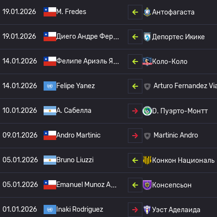
19.01.2026
M. Fredes
Антофагаста
19.01.2026
Диего Андре Фер
Депортес Икике
14.01.2026
Фелипе Ариэль Я
Коло-Коло
14.01.2026
Felipe Yanez
Arturo Fernandez Via
10.01.2026
A. Сабелла
D. Пуэрто-Монтт
09.01.2026
Andro Martinic
Martinic Andro
05.01.2026
Bruno Liuzzi
Конкон Националь
05.01.2026
Emanuel Munoz A
Консепсьон
01.01.2026
Inaki Rodriguez
Уэст Аделаида