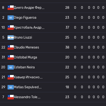
8
Диего Андре Фер
28
0
0
0
0
0
0
2
Diego Figueroa
23
0
0
0
0
0
0
10
Кристобаль Андр
37
0
0
0
0
0
0
5
Bruno Liuzzi
25
0
0
0
0
0
0
22
Claudio Meneses
38
0
0
0
0
0
0
31
Cristobal Murga
20
0
0
0
0
0
0
20
Esteban Neira
22
0
0
0
0
0
0
21
Хавьер Игнасио
25
0
0
0
0
0
0
29
Matias Sepulved
18
0
0
0
0
0
0
7
Alessandro Tole
23
0
0
0
0
0
0