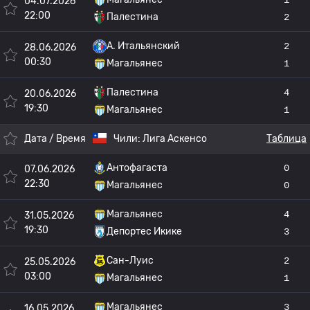
04.07.2026
22:00
Палестина
2
A. Итальянский
2
28.06.2026
00:30
Магальянес
1
Палестина
4
20.06.2026
19:30
Магальянес
1
Дата / Время
Чили:
Лига Аскенсо
Таблица
Антофагаста
0
07.06.2026
22:30
Магальянес
0
Магальянес
4
31.05.2026
19:30
Депортес Икике
3
Сан-Луис
2
25.05.2026
03:00
Магальянес
1
Магальянес
3
16.05.2026