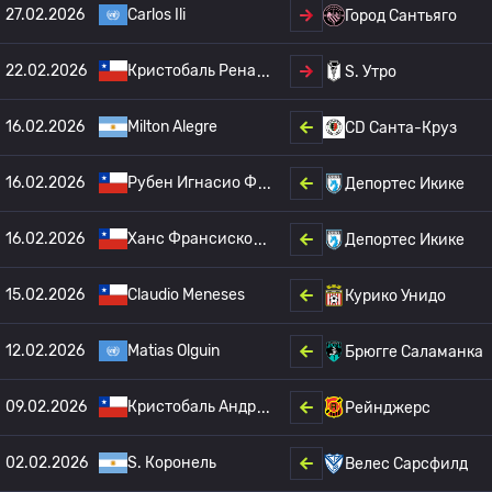
27.02.2026
Carlos Ili
Город Сантьяго
22.02.2026
Кристобаль Рена
S. Утро
16.02.2026
Milton Alegre
CD Санта-Круз
16.02.2026
Рубен Игнасио Ф
Депортес Икике
16.02.2026
Ханс Франсиско
Депортес Икике
15.02.2026
Claudio Meneses
Курико Унидо
12.02.2026
Matias Olguin
Брюгге Саламанка
09.02.2026
Кристобаль Андр
Рейнджерс
02.02.2026
S. Коронель
Велес Сарсфилд