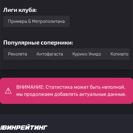
Лиги клуба:
Примера Б Метрополитана
Популярные соперники:
Реколета
Антофагаста
Курико Унидо
Копиапо
ВНИМАНИЕ: Статистика может быть неполной,
мы продолжаем добавлять актуальные данные.