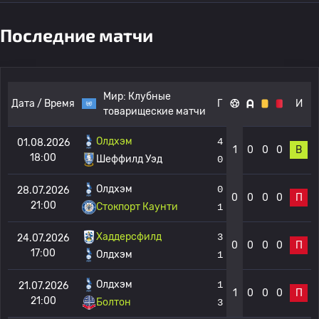
Последние матчи
Мир:
Клубные
Дата / Время
Г
И
товарищеские матчи
Олдхэм
4
01.08.2026
1
0
0
0
В
18:00
Шеффилд Уэд
0
Олдхэм
0
28.07.2026
0
0
0
0
П
21:00
Стокпорт Каунти
1
Хаддерсфилд
3
24.07.2026
0
0
0
0
П
17:00
Олдхэм
1
Олдхэм
1
21.07.2026
1
0
0
0
П
21:00
Болтон
3