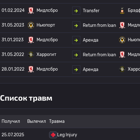
01.02.2024
Мидлсбро
Брэд
Transfer
31.05.2023
Ньюпорт
Мидл
Return from loan
31.01.2023
Мидлсбро
Ньюп
Аренда
31.05.2022
Харрогит
Мидл
Return from loan
28.01.2022
Мидлсбро
Харр
Аренда
Список травм
Получил
Вылечил
Травма
25.07.2025
Leg Injury