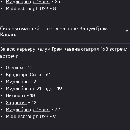
Мидлсбро до 18 лет
- 25
Middlesbrough U23 - 8
Сколько матчей провел на поле Калум Грэм
Кавана
За всю карьеру Калум Грэм Кавана отыграл 168 встреч/
встречи
Олдхэм
- 10
Брэдфорд Сити
- 61
Мидлсбро
- 2
Мидлсбро до 21 года
- 19
Ньюпорт
- 18
Харрогит
- 12
Мидлсбро до 18 лет
- 37
Middlesbrough U23 - 9