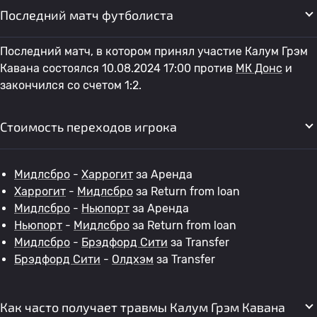
Последний матч футболиста
Последний матч, в котором принял участие Калум Грэм
Кавана состоялся 10.08.2024 17:00 против
МК Донс
и
закончился со счетом 1:2.
Стоимость переходов игрока
Мидлсбро
-
Харрогит
за Аренда
Харрогит
-
Мидлсбро
за Return from loan
Мидлсбро
-
Ньюпорт
за Аренда
Ньюпорт
-
Мидлсбро
за Return from loan
Мидлсбро
-
Брэдфорд Сити
за Transfer
Брэдфорд Сити
-
Олдхэм
за Transfer
Как часто получает травмы Калум Грэм Кавана