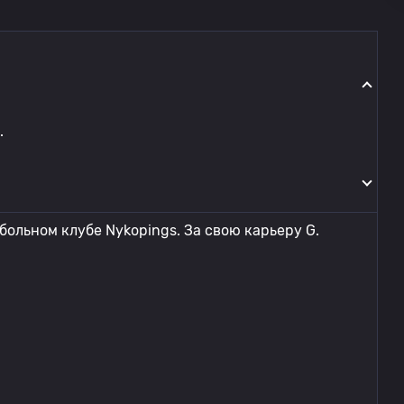
.
больном клубе Nykopings. За свою карьеру G.