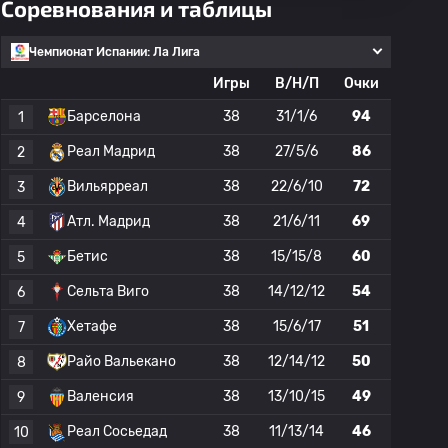
Соревнования и таблицы
Чемпионат Испании: Ла Лига
Игры
В/Н/П
Очки
Барселона
38
31/1/6
94
1
Реал Мадрид
38
27/5/6
86
2
Вильярреал
38
22/6/10
72
3
Атл. Мадрид
38
21/6/11
69
4
Бетис
38
15/15/8
60
5
Сельта Виго
38
14/12/12
54
6
Хетафе
38
15/6/17
51
7
Райо Вальекано
38
12/14/12
50
8
Валенсия
38
13/10/15
49
9
Реал Сосьедад
38
11/13/14
46
10