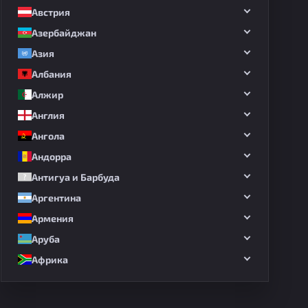
Австрия
Азербайджан
Азия
Албания
Алжир
Англия
Ангола
Андорра
Антигуа и Барбуда
Аргентина
Армения
Аруба
Африка