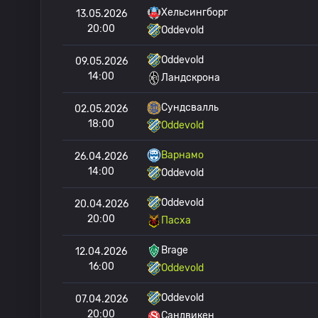
Хельсингборг
13.05.2026
20:00
Oddevold
Oddevold
09.05.2026
14:00
Ландскрона
Сундсвалль
02.05.2026
18:00
Oddevold
Варнамо
26.04.2026
14:00
Oddevold
Oddevold
20.04.2026
20:00
Пасха
Brage
12.04.2026
16:00
Oddevold
Oddevold
07.04.2026
20:00
Сандвикен