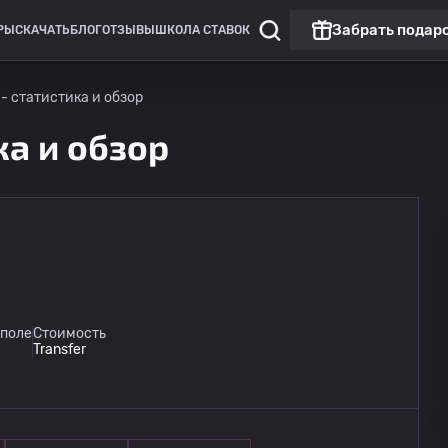
Забрать подар
РЫ
СКАЧАТЬ
БЛОГ
ОТЗЫВЫ
ШКОЛА СТАВОК
 - статистика и обзор
ка и обзор
Швеция: Суперэттан
Ландскрона
14.08
 поле
Стоимость
20:00
Oddevold
Transfer