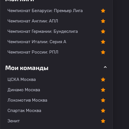
Чемпионат Беларуси: Премьер Лига
Чемпионат Англии: АПЛ
Чемпионат Германии: Бундеслига
Чемпионат Италии: Серия А
Чемпионат России: РПЛ
Мои команды
ЦСКА Москва
Динамо Москва
Локомотив Москва
Спартак Москва
Зенит