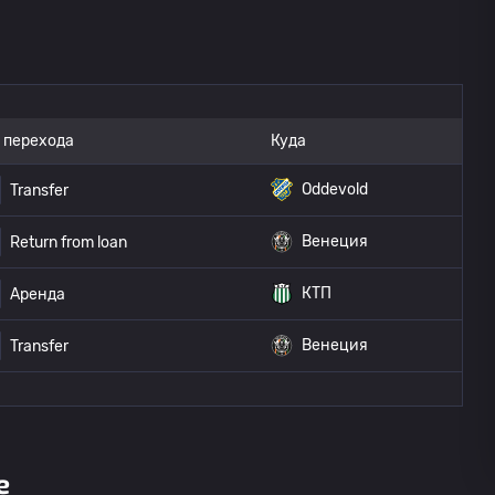
 перехода
Куда
Oddevold
Transfer
Венеция
Return from loan
КТП
Аренда
Венеция
Transfer
е