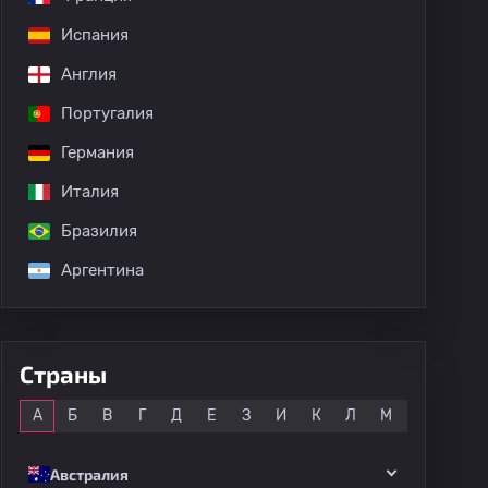
Испания
Англия
Португалия
Германия
Италия
Бразилия
Аргентина
Страны
Все
А
Б
В
Г
Д
Е
З
И
К
Л
М
Н
О
Австралия