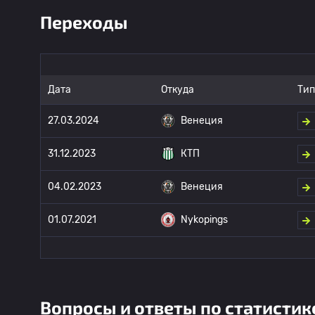
Переходы
Дата
Откуда
Тип
27.03.2024
Венеция
31.12.2023
КТП
04.02.2023
Венеция
01.07.2021
Nykopings
Вопросы и ответы по статистик