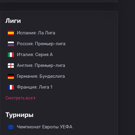
Лиги
Испания: Ла Лига
Россия: Премьер-лига
Италия: Серия А
Англия: Премьер-лига
Германия: Бундеслига
Франция: Лига 1
Смотреть все
Турниры
Чемпионат Европы УЕФА