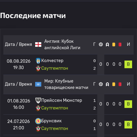
Последние матчи
Англия:
Кубок
Дата / Время
Г
И
английской Лиги
Колчестер
0
08.08.2026
0
0
0
0
В
19:30
Саутгемптон
2
Мир:
Клубные
Дата / Время
Г
И
товарищеские матчи
Прейссен Мюнстер
1
01.08.2026
0
0
0
0
В
16:00
Саутгемптон
2
Брунсвик
0
24.07.2026
0
0
0
0
В
21:00
Саутгемптон
1