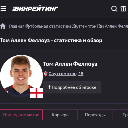
Главная
Футбольная статистика
Саутгемптон
Том Аллен Фелло
Том Аллен Феллоуз - статистика и обзор
Том Аллен Феллоуз
Саутгемптон, 18
Подробнее об игроке
Последние матчи
Карьера
Переходы
Тр