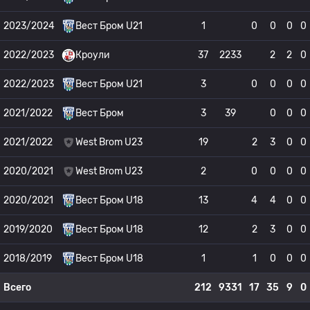
2023/2024
Вест Бром U21
1
0
0
0
0
2022/2023
Кроули
37
2233
2
2
0
2022/2023
Вест Бром U21
3
0
0
0
0
2021/2022
Вест Бром
3
39
0
0
0
2021/2022
West Brom U23
19
2
3
0
0
2020/2021
West Brom U23
2
0
0
0
0
2020/2021
Вест Бром U18
13
4
4
0
0
2019/2020
Вест Бром U18
12
2
3
0
0
2018/2019
Вест Бром U18
1
1
0
0
0
Всего
212
9331
17
35
9
0