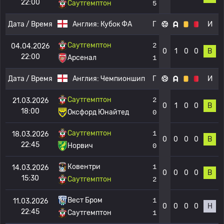
22:00
Саутгемптон
5
Дата / Время
Англия:
Кубок ФА
Г
И
Саутгемптон
2
04.04.2026
0
1
0
0
В
22:00
Арсенал
1
Дата / Время
Англия:
Чемпионшип
Г
И
Саутгемптон
2
21.03.2026
0
1
0
0
В
18:00
Оксфорд Юнайтед
0
Саутгемптон
1
18.03.2026
0
0
0
0
В
22:45
Норвич
0
Ковентри
1
14.03.2026
0
0
0
0
В
15:30
Саутгемптон
2
Вест Бром
1
11.03.2026
0
0
0
0
Н
22:45
Саутгемптон
1