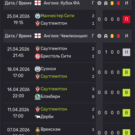
Дата / Время
Англия:
Кубок ФА
Г
И
Манчестер Сити
2
25.04.2026
0
0
0
0
П
19:15
Саутгемптон
1
Дата / Время
Англия:
Чемпионшип
Г
И
Саутгемптон
2
21.04.2026
0
1
0
0
Н
21:45
Бристоль Сити
2
Суонси
1
18.04.2026
0
0
0
0
В
17:00
Саутгемптон
2
Саутгемптон
3
14.04.2026
0
0
0
0
В
22:00
Блэкберн
0
Саутгемптон
2
11.04.2026
0
0
0
0
В
17:00
Дерби
1
Врексхэм
1
07.04.2026
0
0
0
0
В