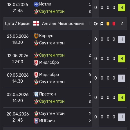
Истли
1
18.07.2026
0
0
0
0
В
21:45
Саутгемптон
3
Дата / Время
Англия:
Чемпионшип
Г
И
Корпус
-
23.05.2026
0
0
0
0
Н
18:30
Саутгемптон
-
Саутгемптон
2
12.05.2026
0
0
0
0
В
22:00
Мидлсбро
1
Мидлсбро
0
09.05.2026
0
0
0
0
Н
14:30
Саутгемптон
0
Престон
1
02.05.2026
0
0
0
0
В
14:30
Саутгемптон
3
Саутгемптон
2
28.04.2026
0
0
0
0
Н
21:45
ИПСвич
2