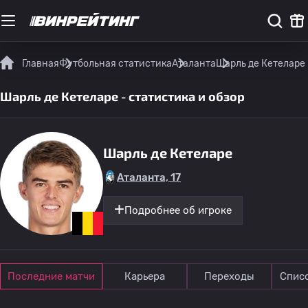
Главная
Футбольная статистика
Аталанта
Шарль де Кетеларе 
Шарль де Кетеларе - статистика и обзор
Шарль де Кетеларе
Аталанта, 17
Подробнее об игроке
Последние матчи
Карьера
Переходы
Спис