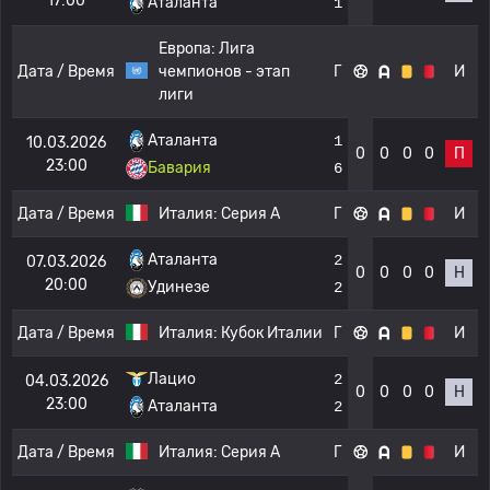
17:00
Аталанта
1
Европа:
Лига
Дата / Время
чемпионов - этап
Г
И
лиги
Аталанта
1
10.03.2026
0
0
0
0
П
23:00
Бавария
6
Дата / Время
Италия:
Серия А
Г
И
Аталанта
2
07.03.2026
0
0
0
0
Н
20:00
Удинезе
2
Дата / Время
Италия:
Кубок Италии
Г
И
Лацио
2
04.03.2026
0
0
0
0
Н
23:00
Аталанта
2
Дата / Время
Италия:
Серия А
Г
И