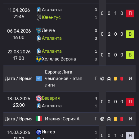
Аталанта
0
11.04.2026
0
0
1
0
П
21:45
Ювентус
1
Лечче
0
06.04.2026
0
2
0
0
В
16:00
Аталанта
3
Аталанта
1
22.03.2026
0
0
0
0
В
17:00
Хелллас Верона
0
Европа:
Лига
Дата / Время
чемпионов - этап
Г
И
лиги
Бавария
4
18.03.2026
0
0
0
0
П
23:00
Аталанта
1
Дата / Время
Италия:
Серия А
Г
И
Интер
1
14.03.2026
0
0
1
0
Н