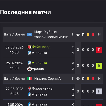
Последние матчи
Мир:
Клубные
Дата / Время
Г
И
товарищеские матчи
Фейеноорд
2
02.08.2026
0
0
0
0
П
16:00
Аталанта
1
Аталанта
3
26.07.2026
0
0
0
0
В
21:00
Ареццо
2
Дата / Время
Италия:
Серия А
Г
И
Фиорентина
1
22.05.2026
0
0
0
0
Н
21:45
Аталанта
1
Аталанта
0
17.05.2026