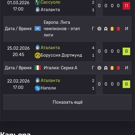
Сассуоло
2
01.03.2026
0
0
0
0
П
17:00
Аталанта
1
Европа:
Лига
Дата / Время
чемпионов - этап
Г
И
лиги
Аталанта
4
25.02.2026
0
0
0
0
В
20:45
Боруссия Дортмунд
1
Дата / Время
Италия:
Серия А
Г
И
Аталанта
2
22.02.2026
0
0
0
0
В
17:00
Наполи
1
Показать ещё
Карьера