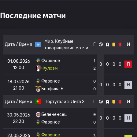
Последние матчи
Мир:
Клубные
Дата / Время
Г
И
товарищеские матчи
Фаренсе
1
01.08.2026
0
0
0
0
П
12:00
Фулхэм
2
Фаренсе
0
18.07.2026
0
0
0
0
Н
21:00
Бенфика Б
0
Дата / Время
Португалия:
Лига 2
Г
И
Белененсеш
0
30.05.2026
0
0
0
0
Н
22:30
Фаренсе
0
Фаренсе
1
23.05.2026