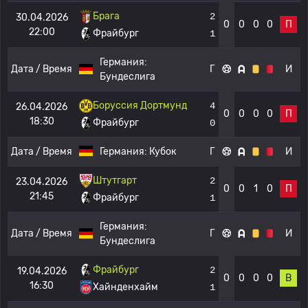
Брага
2
30.04.2026
0
0
0
0
П
22:00
Фрайбург
1
Германия:
Дата / Время
Г
И
Бундеслига
Боруссия Дортмунд
4
26.04.2026
0
0
0
0
П
18:30
Фрайбург
0
Дата / Время
Германия:
Кубок
Г
И
Штутгарт
2
23.04.2026
0
0
1
0
П
21:45
Фрайбург
1
Германия:
Дата / Время
Г
И
Бундеслига
Фрайбург
2
19.04.2026
0
0
0
0
В
16:30
Хайнденхайм
1