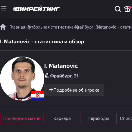
Главная
Футбольная статистика
Фрайбург
I. Matanovic - стат
I. Matanovic - статистика и обзор
I. Matanovic
Фрайбург, 31
Подробнее об игроке
Последние матчи
Карьера
Переходы
Спис