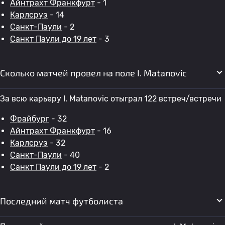
Айнтрахт Франкфурт
- 1
Карлсруэ
- 14
Санкт-Паули
- 2
Санкт Паули до 19 лет
- 3
Сколько матчей провел на поле I. Matanovic
За всю карьеру I. Matanovic отыграл 122 встреч/встречи
Фрайбург
- 32
Айнтрахт Франкфурт
- 16
Карлсруэ
- 32
Санкт-Паули
- 40
Санкт Паули до 19 лет
- 2
Последний матч футболиста