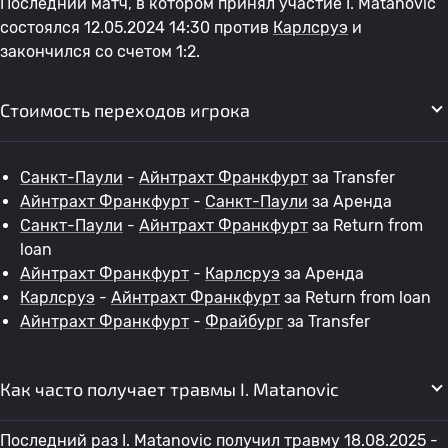
Последний матч, в котором принял участие I. Matanovic
состоялся 12.05.2024 14:30 против
Карлсруэ
и
закончился со счетом 1:2.
Стоимость переходов игрока
Санкт-Паули
-
Айнтрахт Франкфурт
за Transfer
Айнтрахт Франкфурт
-
Санкт-Паули
за Аренда
Санкт-Паули
-
Айнтрахт Франкфурт
за Return from
loan
Айнтрахт Франкфурт
-
Карлсруэ
за Аренда
Карлсруэ
-
Айнтрахт Франкфурт
за Return from loan
Айнтрахт Франкфурт
-
Фрайбург
за Transfer
Как часто получает травмы I. Matanovic
Последний раз I. Matanovic получил травму 18.08.2025 -