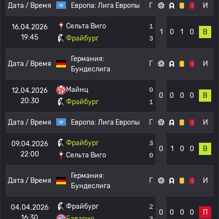
Дата / Время
Европа:
Лига Европы
Г
И
Сельта Виго
1
16.04.2026
1
0
1
0
В
19:45
Фрайбург
3
Германия:
Дата / Время
Г
И
Бундеслига
Майнц
0
12.04.2026
0
0
0
0
В
20:30
Фрайбург
1
Дата / Время
Европа:
Лига Европы
Г
И
Фрайбург
3
09.04.2026
0
1
0
0
В
22:00
Сельта Виго
0
Германия:
Дата / Время
Г
И
Бундеслига
Фрайбург
2
04.04.2026
0
0
0
0
П
16:30
Бавария
3