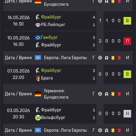
Дата / Время
Г
И
Бундеслига
Фрайбург
4
16.05.2026
1
1
0
0
В
16:30
РБ Лейпциг
1
Гамбург
3
10.05.2026
2
0
0
0
П
16:30
Фрайбург
2
Дата / Время
Европа:
Лига Европы
Г
И
Фрайбург
3
07.05.2026
0
0
0
0
В
22:00
Брага
1
Германия:
Дата / Время
Г
И
Бундеслига
Фрайбург
1
03.05.2026
0
0
0
0
Н
20:30
Вольфсбург
1
Дата / Время
Европа:
Лига Европы
Г
И