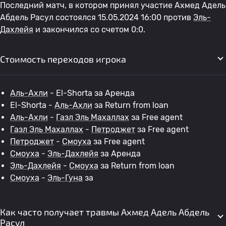
Последний матч, в котором принял участие Ахмед Адель
Абдель Расул состоялся 15.05.2024 16:00 против
Эль-
Дахлейя
и закончился со счетом 0:0.
Стоимость переходов игрока
Аль-Ахли
- El-Shorta за Аренда
El-Shorta -
Аль-Ахли
за Return from loan
Аль-Ахли
-
Газл Эль Махаллах
за Free agent
Газл Эль Махаллах
-
Петроджет
за Free agent
Петроджет
-
Смоуха
за Free agent
Смоуха
-
Эль-Дахлейя
за Аренда
Эль-Дахлейя
-
Смоуха
за Return from loan
Смоуха
-
Эль-Гуна
за
Как часто получает травмы Ахмед Адель Абдель
Расул