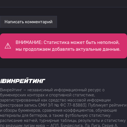
Написать комментарий
ВНИМАНИЕ: Статистика может быть неполной,
мы продолжаем добавлять актуальные данные.
Винрейтинг — независимый информационный ресурс о
букмекерских конторах и спортивной статистике,
зарегистрированный как средство массовой информации
(реестровая запись СМИ ЭЛ № ФС 77-83883). Публикует рейтинги
и обзоры букмекеров, сравнения коэффициентов, обучающие
материалы для беттеров, а также футбольную статистику:
расписание матчей, турнирные таблицы, результаты и статистику
по ведущим лигам мира — АПЛ, Бундеслига, Ла Лига, Серия А,