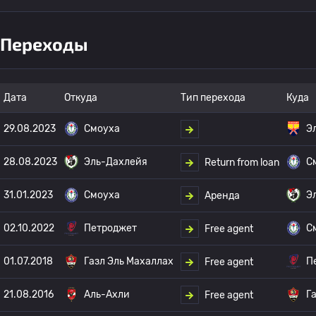
Переходы
Дата
Откуда
Тип перехода
Куда
29.08.2023
Смоуха
Э
28.08.2023
Эль-Дахлейя
С
Return from loan
31.01.2023
Смоуха
Э
Аренда
02.10.2022
Петроджет
С
Free agent
01.07.2018
Газл Эль Махаллах
П
Free agent
21.08.2016
Аль-Ахли
Г
Free agent