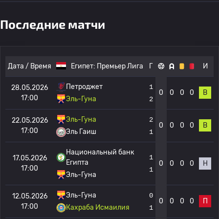
Последние матчи
Дата / Время
Египет:
Премьер Лига
Г
И
Петроджет
1
28.05.2026
0
0
0
0
В
17:00
Эль-Гуна
2
Эль-Гуна
2
22.05.2026
0
0
0
0
В
17:00
Эль Гаиш
1
Национальный банк
1
17.05.2026
Египта
0
0
0
0
Н
17:00
1
Эль-Гуна
Эль-Гуна
0
12.05.2026
0
0
0
0
П
17:00
Кахраба Исмаилия
1