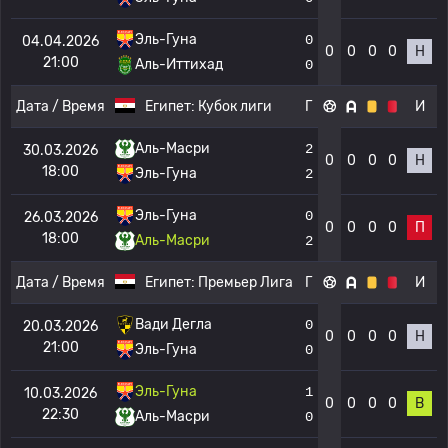
Эль-Гуна
0
04.04.2026
0
0
0
0
Н
21:00
Аль-Иттихад
0
Дата / Время
Египет:
Кубок лиги
Г
И
Аль-Масри
2
30.03.2026
0
0
0
0
Н
18:00
Эль-Гуна
2
Эль-Гуна
0
26.03.2026
0
0
0
0
П
18:00
Аль-Масри
2
Дата / Время
Египет:
Премьер Лига
Г
И
Вади Дегла
0
20.03.2026
0
0
0
0
Н
21:00
Эль-Гуна
0
Эль-Гуна
1
10.03.2026
0
0
0
0
В
22:30
Аль-Масри
0