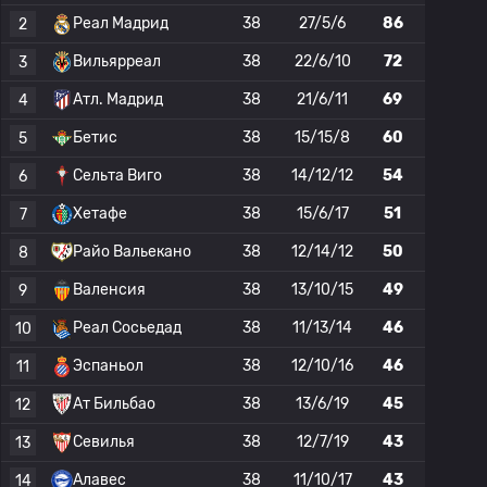
Реал Мадрид
38
27/5/6
86
2
Вильярреал
38
22/6/10
72
3
Атл. Мадрид
38
21/6/11
69
4
Бетис
38
15/15/8
60
5
Сельта Виго
38
14/12/12
54
6
Хетафе
38
15/6/17
51
7
Райо Вальекано
38
12/14/12
50
8
Валенсия
38
13/10/15
49
9
Реал Сосьедад
38
11/13/14
46
10
Эспаньол
38
12/10/16
46
11
Ат Бильбао
38
13/6/19
45
12
Севилья
38
12/7/19
43
13
Алавес
38
11/10/17
43
14