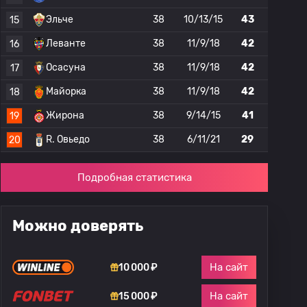
Эльче
38
10/13/15
43
15
Леванте
38
11/9/18
42
16
Осасуна
38
11/9/18
42
17
Майорка
38
11/9/18
42
18
Жирона
38
9/14/15
41
19
R. Овьедо
38
6/11/21
29
20
Подробная статистика
Можно доверять
На сайт
10 000 ₽
На сайт
15 000 ₽