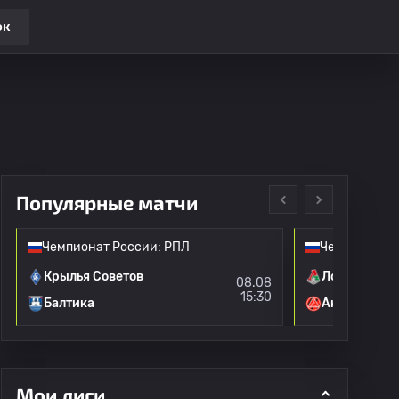
ок
Популярные матчи
Чемпионат России: РПЛ
Чемпионат Р
Крылья Советов
Локомотив 
08.08
15:30
Балтика
Акрон
Мои лиги