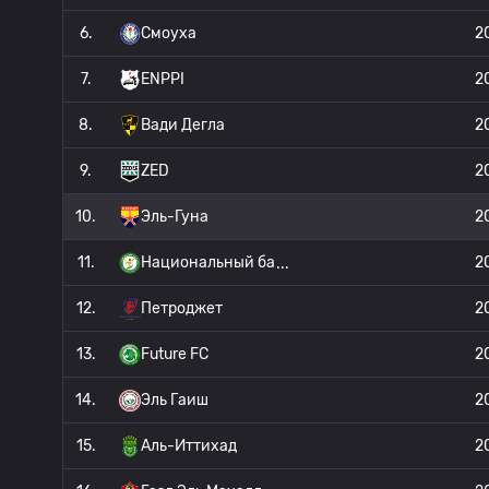
6.
Смоуха
2
7.
ENPPI
2
8.
Вади Дегла
2
9.
ZED
2
10.
Эль-Гуна
2
11.
Национальный ба
2
12.
Петроджет
2
13.
Future FC
2
14.
Эль Гаиш
2
15.
Аль-Иттихад
2