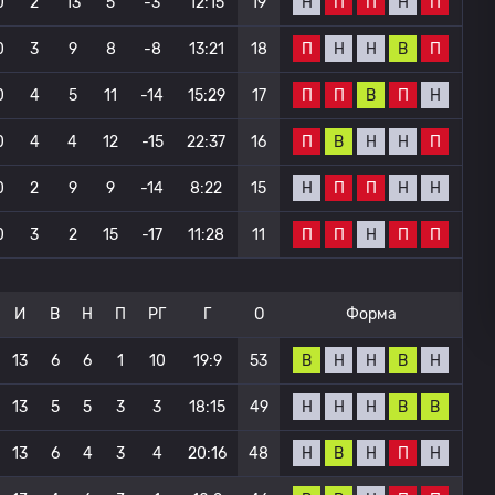
Н
П
П
Н
П
0
2
13
5
-3
12:15
19
П
Н
Н
В
П
0
3
9
8
-8
13:21
18
П
П
В
П
Н
0
4
5
11
-14
15:29
17
П
В
Н
Н
П
0
4
4
12
-15
22:37
16
Н
П
П
Н
Н
0
2
9
9
-14
8:22
15
П
П
Н
П
П
0
3
2
15
-17
11:28
11
И
В
Н
П
РГ
Г
О
Форма
В
Н
Н
В
Н
13
6
6
1
10
19:9
53
Н
Н
Н
В
В
13
5
5
3
3
18:15
49
Н
В
Н
П
Н
13
6
4
3
4
20:16
48