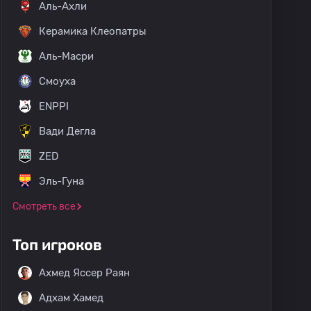
Аль-Ахли
Керамика Клеопатры
Аль-Масри
Смоуха
ENPPI
Вади Дегла
ZED
Эль-Гуна
Смотреть все
Топ игроков
Ахмед Яссер Раян
Адхам Хамед