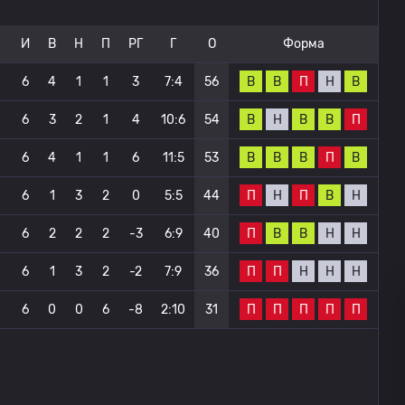
И
В
Н
П
РГ
Г
О
Форма
В
В
П
Н
В
6
4
1
1
3
7:4
56
В
Н
В
В
П
6
3
2
1
4
10:6
54
В
В
В
П
В
6
4
1
1
6
11:5
53
П
Н
П
В
Н
6
1
3
2
0
5:5
44
П
В
В
Н
Н
6
2
2
2
-3
6:9
40
П
П
Н
Н
Н
6
1
3
2
-2
7:9
36
П
П
П
П
П
6
0
0
6
-8
2:10
31