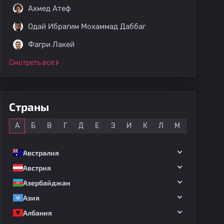
Ахмед Атеф
Одай Ибрагим Мохаммад Даббаг
Фагри Лакей
Смотреть все
Страны
Все
А
Б
В
Г
Д
Е
З
И
К
Л
М
Н
О
Австралия
Австрия
Азербайджан
Азия
Албания