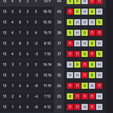
В
В
Н
П
П
13
4
6
3
1
10:9
46
П
В
Н
В
Н
13
5
5
3
3
18:15
45
В
Н
Н
Н
В
13
4
8
1
5
15:10
38
В
Н
В
П
П
13
4
7
2
4
15:11
38
П
Н
Н
В
Н
13
2
8
3
-2
8:10
37
П
П
В
П
В
13
4
3
6
-3
7:10
37
Н
В
П
В
Н
13
3
7
3
0
14:14
36
Н
Н
П
В
Н
13
3
7
3
-3
13:16
32
П
П
В
Н
П
13
1
6
6
-8
11:19
26
В
П
П
П
Н
13
2
4
7
-6
7:13
25
П
П
Н
П
Н
13
1
6
6
-8
4:12
20