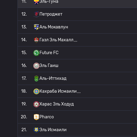
11.
Эль-Гуна
12.
Петроджет
13.
Аль Мокавлун
14.
Газл Эль Махалл
15.
Future FC
16.
Эль Гаиш
17.
Аль-Иттихад
18.
Кахраба Исмаили
19.
Харас Эль Ходуд
20.
Pharco
21.
Эль Исмаили