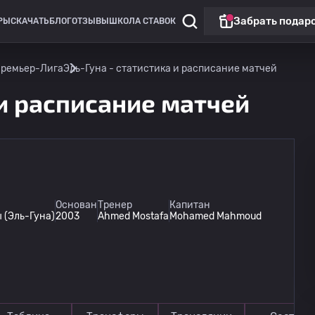
Забрать подар
РЫ
СКАЧАТЬ
БЛОГ
ОТЗЫВЫ
ШКОЛА СТАВОК
Премьер-Лига
Эль-Гуна - статистика и расписание матчей
 и расписание матчей
Лига Европы
Основан
Тренер
Капитан
 (Эль-Гуна)
2003
Ahmed Mostafa
Mohamed Mahmoud
Омония
13.08
20:00
Линкольн Ред Импс