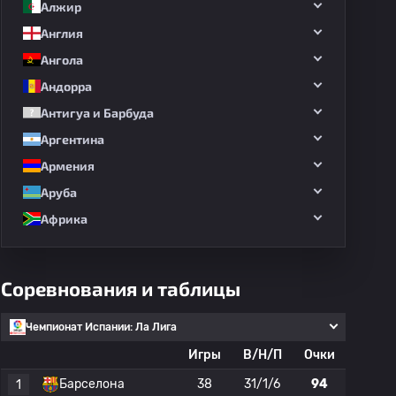
Алжир
Англия
Ангола
Андорра
Антигуа и Барбуда
Аргентина
Армения
Аруба
Африка
Соревнования и таблицы
Чемпионат Испании: Ла Лига
Игры
В/Н/П
Очки
Барселона
38
31/1/6
94
1