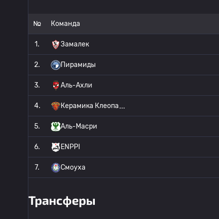
№
Команда
1.
Замалек
2.
Пирамиды
3.
Аль-Ахли
4.
Керамика Клеопа
5.
Аль-Масри
6.
ENPPI
7.
Смоуха
Трансферы