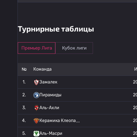
Турнирные таблицы
Премьер Лига
Кубок лиги
№
Команда
1.
Замалек
2
2.
Пирамиды
2
3.
Аль-Ахли
2
4.
Керамика Клеопа
2
5.
Аль-Масри
2