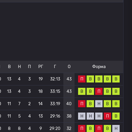
И
В
Н
П
РГ
Г
О
Форма
П
В
В
В
В
0
13
4
3
19
32:13
43
В
В
П
В
В
0
13
4
3
18
33:15
43
П
В
Н
В
В
0
11
7
2
14
33:19
40
Н
Н
Н
П
В
0
11
5
4
13
29:16
38
П
В
П
В
Н
0
8
8
4
9
29:20
32