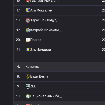
16.
Газл Эль Махалл
2
17.
Аль Мокавлун
2
18.
Харас Эль Ходуд
2
19.
Кахраба Исмаили
2
20.
Pharco
2
21.
Эль Исмаили
2
№
Команда
8.
Вади Дегла
9.
ZED
10.
Национальный ба