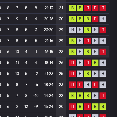
В
В
П
П
П
0
8
7
5
8
21:13
31
В
В
В
П
Н
0
7
9
4
4
20:16
30
Н
Н
В
Н
П
0
7
8
5
3
23:20
29
В
Н
П
Н
Н
0
7
8
5
5
21:16
29
В
Н
В
Н
П
0
6
10
4
1
16:15
28
П
Н
П
В
Н
0
5
11
4
4
18:14
26
П
Н
В
Н
Н
0
5
10
5
-2
21:23
25
П
П
Н
П
Н
0
5
8
7
-6
18:24
23
В
В
В
Н
П
0
5
7
8
-10
14:24
22
П
В
П
В
В
0
6
2
12
-9
15:24
20