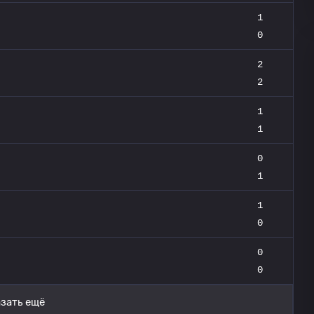
1
0
2
2
1
1
0
1
1
0
0
0
зать ещё