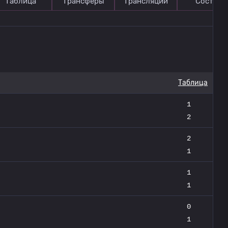
Таблица
Трансферы
Трансляции
Состав
Таблица
1
2
2
1
1
1
0
1