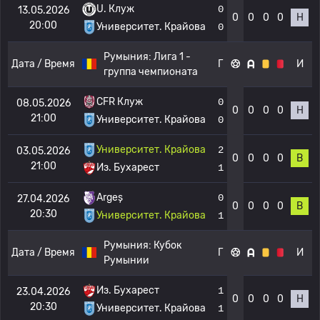
U. Клуж
0
13.05.2026
0
0
0
0
Н
20:00
Университет. Крайова
0
Румыния:
Лига 1 -
Дата / Время
Г
И
группа чемпионата
CFR Клуж
0
08.05.2026
0
0
0
0
Н
21:00
Университет. Крайова
0
Университет. Крайова
2
03.05.2026
0
0
0
0
В
21:00
Из. Бухарест
1
Argeș
0
27.04.2026
0
0
0
0
В
20:30
Университет. Крайова
1
Румыния:
Кубок
Дата / Время
Г
И
Румынии
Из. Бухарест
1
23.04.2026
0
0
0
0
Н
20:30
Университет. Крайова
1