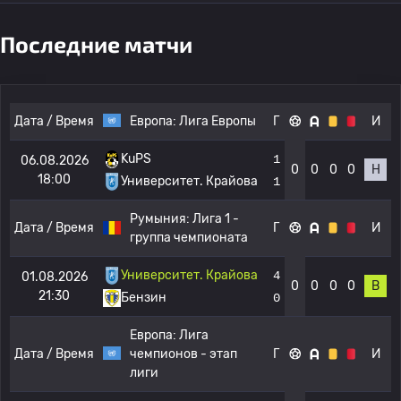
Последние матчи
Дата / Время
Европа:
Лига Европы
Г
И
KuPS
1
06.08.2026
0
0
0
0
Н
18:00
Университет. Крайова
1
Румыния:
Лига 1 -
Дата / Время
Г
И
группа чемпионата
Университет. Крайова
4
01.08.2026
0
0
0
0
В
21:30
Бензин
0
Европа:
Лига
Дата / Время
чемпионов - этап
Г
И
лиги