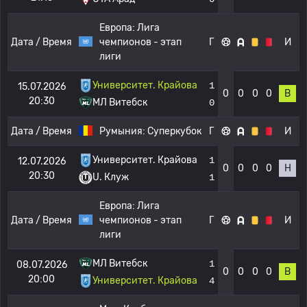
Европа:
Лига
Дата / Время
чемпионов - этап
Г
И
лиги
Университет. Крайова
1
15.07.2026
0
0
0
0
В
20:30
МЛ Витебск
0
Дата / Время
Румыния:
Суперкубок
Г
И
Университет. Крайова
1
12.07.2026
0
0
0
0
Н
20:30
U. Клуж
1
Европа:
Лига
Дата / Время
чемпионов - этап
Г
И
лиги
МЛ Витебск
1
08.07.2026
0
0
0
0
В
20:00
Университет. Крайова
4