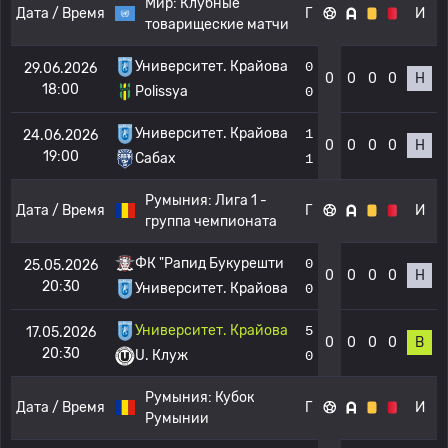
Мир:
Клубные
Дата / Время
Г
И
товарищеские матчи
Университет. Крайова
0
29.06.2026
0
0
0
0
Н
18:00
Polissya
0
Университет. Крайова
1
24.06.2026
0
0
0
0
Н
19:00
Сабах
1
Румыния:
Лига 1 -
Дата / Время
Г
И
группа чемпионата
ФК "Рапид Букурешти
0
25.05.2026
0
0
0
0
Н
20:30
Университет. Крайова
0
Университет. Крайова
5
17.05.2026
0
0
0
0
В
20:30
U. Клуж
0
Румыния:
Кубок
Дата / Время
Г
И
Румынии