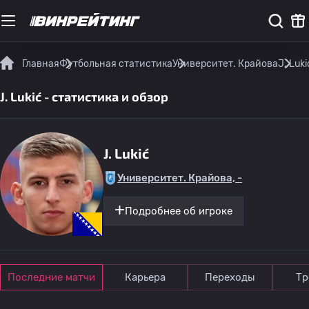
Главная
Футбольная статистика
Университет. Крайова
J. Luk
J. Lukić - статистика и обзор
J. Lukić
Университет. Крайова, -
Подробнее об игроке
Последние матчи
Карьера
Переходы
Тр