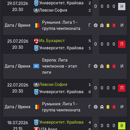
Университет. Крайова
2
29.07.2026
0
0
0
0
Н
20:30
Левски София
2
Румыния:
Лига 1 -
Дата / Время
Г
И
группа чемпионата
Из. Бухарест
5
25.07.2026
0
0
0
0
П
20:30
Университет. Крайова
1
Европа:
Лига
Дата / Время
чемпионов - этап
Г
И
лиги
Левски София
1
22.07.2026
0
0
0
0
П
20:30
Университет. Крайова
0
Румыния:
Лига 1 -
Дата / Время
Г
И
группа чемпионата
Университет. Крайова
4
18.07.2026
0
0
0
0
В
21:15
UTA Арад
0