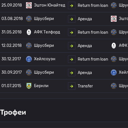
25.09.2018
Эштон Юнайтед
Шру
Return from loan
03.08.2018
Шрусбери
Эшт
Аренда
31.05.2018
АФК Телфорд
Шру
Return from loan
12.02.2018
Шрусбери
АФК
Аренда
30.12.2017
Хейлсоуэн
Шру
Return from loan
30.09.2017
Шрусбери
Хей
Аренда
01.07.2015
Бернли
Шру
Transfer
Трофеи