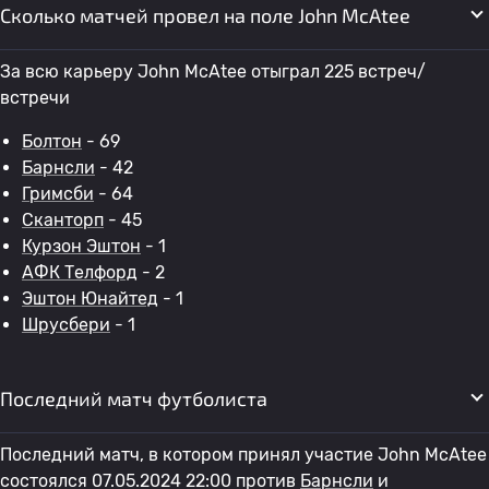
Сколько матчей провел на поле John McAtee
За всю карьеру John McAtee отыграл 225 встреч/
встречи
Болтон
- 69
Барнсли
- 42
Гримсби
- 64
Сканторп
- 45
Курзон Эштон
- 1
АФК Телфорд
- 2
Эштон Юнайтед
- 1
Шрусбери
- 1
Последний матч футболиста
Последний матч, в котором принял участие John McAtee
состоялся 07.05.2024 22:00 против
Барнсли
и