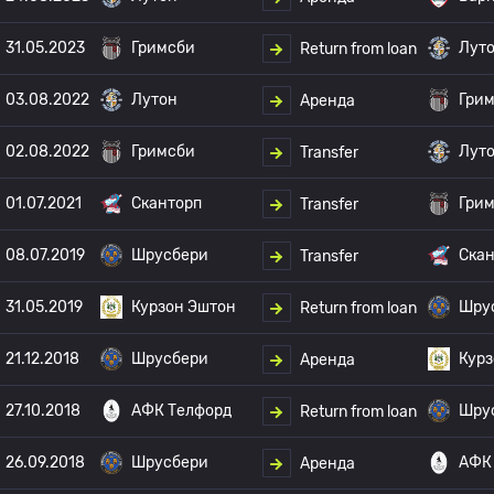
31.05.2023
Гримсби
Лут
Return from loan
03.08.2022
Лутон
Гри
Аренда
02.08.2022
Гримсби
Лут
Transfer
01.07.2021
Сканторп
Гри
Transfer
08.07.2019
Шрусбери
Скан
Transfer
31.05.2019
Курзон Эштон
Шру
Return from loan
21.12.2018
Шрусбери
Курз
Аренда
27.10.2018
АФК Телфорд
Шру
Return from loan
26.09.2018
Шрусбери
АФК
Аренда