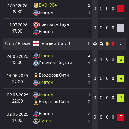
DAC 1904
2
17.07.2026
0
0
0
0
П
19:30
Болтон
1
Лонгридж Таун
-
11.07.2026
0
0
0
0
Н
17:00
Болтон
-
Дата / Время
Англия:
Лига 1
Г
И
Болтон
4
24.05.2026
0
1
0
0
В
15:00
Стокпорт Каунти
1
Брэдфорд Сити
0
14.05.2026
0
0
0
0
В
22:00
Болтон
1
Болтон
1
09.05.2026
0
0
0
0
В
22:00
Брэдфорд Сити
0
Болтон
2
02.05.2026
0
0
0
0
П
17:00
Лутон
3