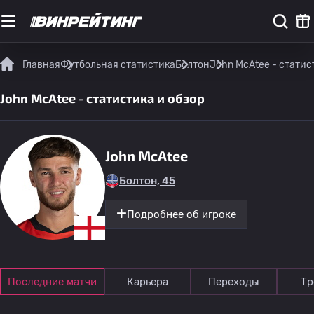
Главная
Футбольная статистика
Болтон
John McAtee - статис
John McAtee - статистика и обзор
John McAtee
Болтон, 45
Подробнее об игроке
Последние матчи
Карьера
Переходы
Тр