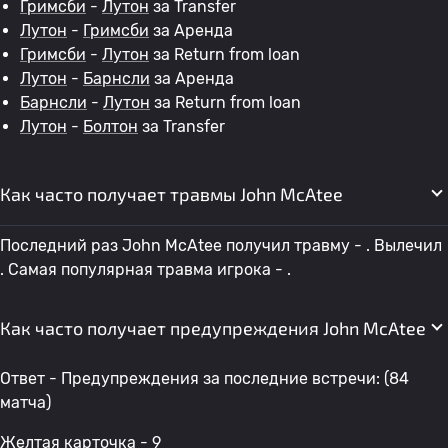
Гримсби
-
Лутон
за Transfer
Лутон
-
Гримсби
за Аренда
Гримсби
-
Лутон
за Return from loan
Лутон
-
Барнсли
за Аренда
Барнсли
-
Лутон
за Return from loan
Лутон
-
Болтон
за Transfer
Как часто получает травмы John McAtee
Последний раз John McAtee получил травму - . Вылечил
. Самая популярная травма игрока - .
Как часто получает предупреждения John McAtee
Ответ - Предупреждения за последние встречи: (84
матча)
Желтая карточка - 9