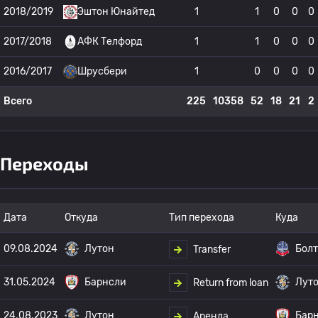
2018/2019
Эштон Юнайтед
1
1
0
0
0
2017/2018
АФК Телфорд
1
1
0
0
0
2016/2017
Шрусбери
1
0
0
0
0
Всего
225
10358
52
18
21
2
Переходы
Дата
Откуда
Тип перехода
Куда
09.08.2024
Лутон
Бол
Transfer
31.05.2024
Барнсли
Лут
Return from loan
24.08.2023
Лутон
Бар
Аренда