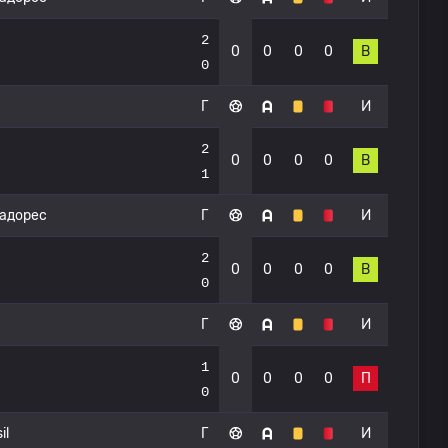
2
0
0
0
0
В
0
Г
И
2
0
0
0
0
В
1
тадорес
Г
И
2
0
0
0
0
В
0
Г
И
1
0
0
0
0
П
0
il
Г
И