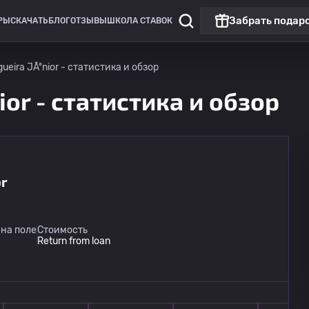
Забрать подар
РЫ
СКАЧАТЬ
БЛОГ
ОТЗЫВЫ
ШКОЛА СТАВОК
ogueira JÃºnior - статистика и обзор
nior - статистика и обзор
or
Кубок Либертадорес
Чемпионат
Мирасол
14.08
на поле
Стоимость
01:00
LDU Кито
Return from loan