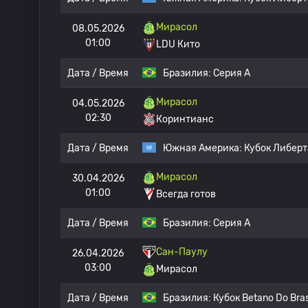
Мирасол
08.05.2026
01:00
LDU Кито
Дата / Время
Бразилия:
Серия А
Мирасол
04.05.2026
02:30
Коринтианс
Дата / Время
Южная Америка:
Кубок Либер
Мирасол
30.04.2026
01:00
Всегда готов
Дата / Время
Бразилия:
Серия А
Сан-Паулу
26.04.2026
03:00
Мирасол
Дата / Время
Бразилия:
Кубок Betano Do Bras