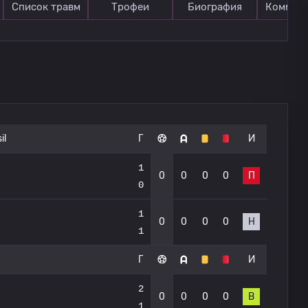
Список травм
Трофеи
Биография
Коммен
il
Г
И
1
0
0
0
0
П
0
1
0
0
0
0
Н
1
Г
И
2
0
0
0
0
В
1