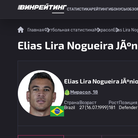
СТАТИСТИКА
РЕЙТИНГИ
БОНУСЫ
ОБЗО
СПОРТИВНАЯ СТАТИСТИКА
Главная
Футбольная статистика
Мирасол
Elias Lira N
Elias Lira Nogueira JÃº
Elias Lira Nogueira JÃºni
Мирасол, 18
Страна
Возраст
Рост
Позиция 
Brazil
27 (16.07.1999)
181
Defender