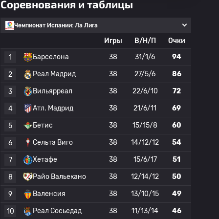
Соревнования и таблицы
Чемпионат Испании: Ла Лига
Игры
В/Н/П
Очки
Барселона
38
31/1/6
94
1
Реал Мадрид
38
27/5/6
86
2
Вильярреал
38
22/6/10
72
3
Атл. Мадрид
38
21/6/11
69
4
Бетис
38
15/15/8
60
5
Сельта Виго
38
14/12/12
54
6
Хетафе
38
15/6/17
51
7
Райо Вальекано
38
12/14/12
50
8
Валенсия
38
13/10/15
49
9
Реал Сосьедад
38
11/13/14
46
10