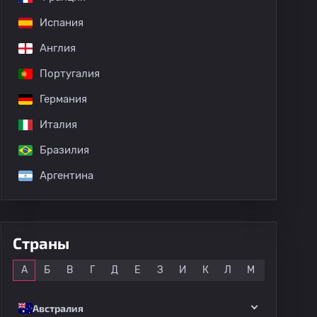
Испания
Англия
Португалия
Германия
Италия
Бразилия
Аргентина
Страны
Все
А
Б
В
Г
Д
Е
З
И
К
Л
М
Н
О
Австралия