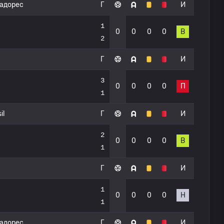
тадорес
Г
И
1
0
0
0
0
В
2
Г
И
3
0
0
0
0
П
1
il
Г
И
2
0
0
0
0
В
1
Г
И
1
0
0
0
0
Н
1
тадорес
Г
И