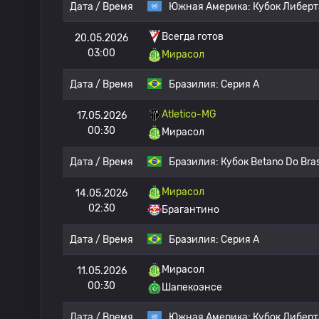
Дата / Время
Южная Америка:
Кубок Либер
Всегда готов
20.05.2026
03:00
Мирасол
Дата / Время
Бразилия:
Серия А
Atletico-MG
17.05.2026
00:30
Мирасол
Дата / Время
Бразилия:
Кубок Betano Do Bras
Мирасол
14.05.2026
02:30
Брагантино
Дата / Время
Бразилия:
Серия А
Мирасол
11.05.2026
00:30
Шапекоэнсе
Дата / Время
Южная Америка:
Кубок Либер