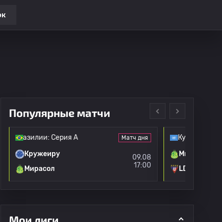
ок
Популярные матчи
 Бразилии: Серия А
Кубок Либер
Матч дня
Кружеиру
Мирасол
09.08
17:00
Мирасол
LDU Кито
Мои лиги