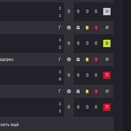
1
0
0
0
0
Н
1
Г
И
1
0
0
0
0
В
2
тадорес
Г
И
2
0
0
0
0
П
0
Г
И
1
0
0
0
0
П
2
зать ещё