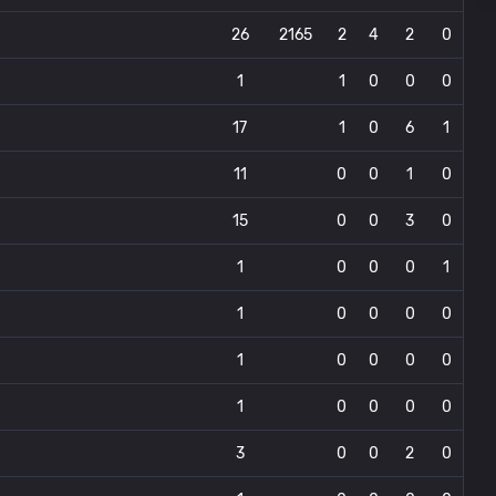
26
2165
2
4
2
0
1
1
0
0
0
17
1
0
6
1
11
0
0
1
0
15
0
0
3
0
1
0
0
0
1
1
0
0
0
0
1
0
0
0
0
1
0
0
0
0
3
0
0
2
0