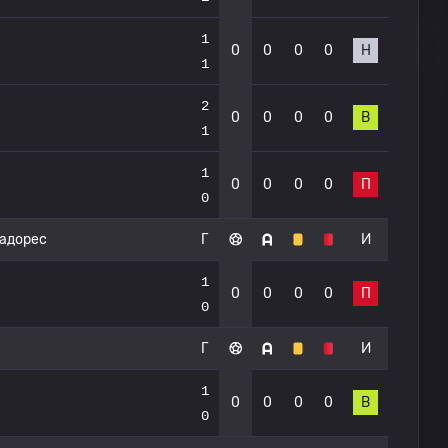
1
0
0
0
0
Н
1
2
0
0
0
0
В
1
1
0
0
0
0
П
0
тадорес
Г
И
1
0
0
0
0
П
0
Г
И
1
0
0
0
0
В
0