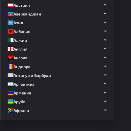
Австрия
Азербайджан
Азия
Албания
Алжир
Англия
Ангола
Андорра
Антигуа и Барбуда
Аргентина
Армения
Аруба
Африка