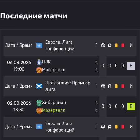
Последние матчи
Европа:
Лига
Дата / Время
Г
И
конференций
HJK
1
06.08.2026
0
0
0
0
Н
19:00
Мазервелл
1
Шотландия:
Премьер
Дата / Время
Г
И
Лига
Хиберниан
1
02.08.2026
0
0
0
0
В
18:30
Мазервелл
2
Европа:
Лига
Дата / Время
Г
И
конференций