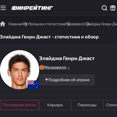
Главная
Футбольная статистика
Мазервелл
Элайджа Генри Дж
Элайджа Генри Джаст - статистика и обзор
Элайджа Генри Джаст
Мазервелл, -
Подробнее об игроке
Последние матчи
Карьера
Переходы
Спис