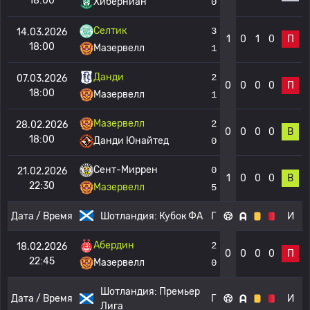
18:00
Хиберниан
0
Селтик
3
14.03.2026
1
0
1
0
П
18:00
Мазервелл
1
Данди
2
07.03.2026
0
0
0
0
П
18:00
Мазервелл
1
Мазервелл
2
28.02.2026
0
0
0
0
В
18:00
Данди Юнайтед
0
Сент-Миррен
0
21.02.2026
1
0
0
0
В
22:30
Мазервелл
5
Дата / Время
Шотландия:
Кубок ФА
Г
И
Абердин
2
18.02.2026
0
0
0
0
П
22:45
Мазервелл
0
Шотландия:
Премьер
Дата / Время
Г
И
Лига