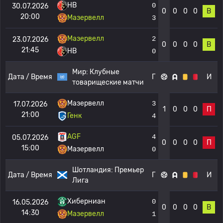
HB
0
30.07.2026
0
0
0
0
В
20:00
Мазервелл
3
Мазервелл
2
23.07.2026
0
0
0
0
В
21:45
HB
0
Мир:
Клубные
Дата / Время
Г
И
товарищеские матчи
Мазервелл
3
17.07.2026
1
0
0
0
П
21:00
Генк
4
AGF
4
05.07.2026
0
0
0
0
П
15:00
Мазервелл
0
Шотландия:
Премьер
Дата / Время
Г
И
Лига
Хиберниан
0
16.05.2026
0
0
0
0
В
14:30
Мазервелл
1