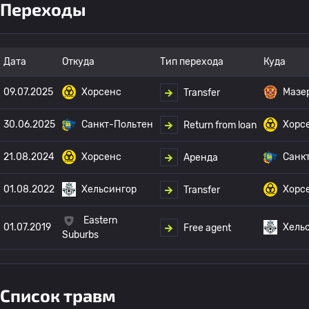
Переходы
Дата
Откуда
Тип перехода
Куда
09.07.2025
Хорсенс
Мазе
Transfer
30.06.2025
Санкт-Польтен
Хорс
Return from loan
21.08.2024
Хорсенс
Санк
Аренда
01.08.2022
Хельсингор
Хорс
Transfer
Eastern
01.07.2019
Хель
Free agent
Suburbs
Список травм