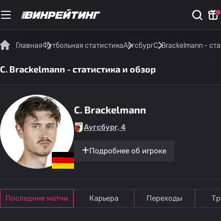
Главная
Футбольная статистика
Аугсбург
C. Brackelmann - ст
C. Brackelmann - статистика и обзор
C. Brackelmann
Аугсбург, 4
Подробнее об игроке
Последние матчи
Карьера
Переходы
Тр