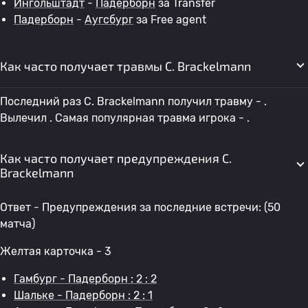
Ингольштадт
-
Падерборн
за Transfer
Падерборн
-
Аугсбург
за Free agent
Как часто получает травмы C. Brackelmann
Последний раз C. Brackelmann получил травму - .
Вылечил . Самая популярная травма игрока - .
Как часто получает предупреждения C.
Brackelmann
Ответ - Предупреждения за последние встречи: (50
матча)
Желтая карточка - 3
Гамбург - Падерборн : 2 : 2
Шальке - Падерборн : 2 : 1