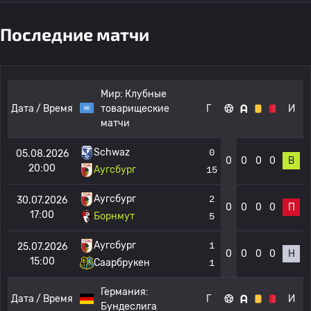
Последние матчи
Мир:
Клубные
Дата / Время
товарищеские
Г
И
матчи
Schwaz
0
05.08.2026
0
0
0
0
В
20:00
Аугсбург
15
Аугсбург
2
30.07.2026
0
0
0
0
П
17:00
Борнмут
5
Аугсбург
1
25.07.2026
0
0
0
0
Н
15:00
Саарбрукен
1
Германия:
Дата / Время
Г
И
Бундеслига