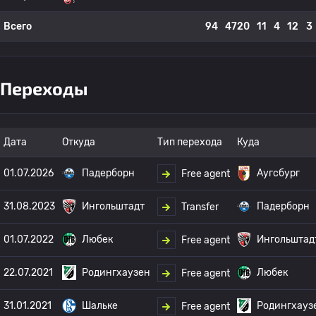
Всего
94
4720
11
4
12
3
Переходы
Дата
Откуда
Тип перехода
Куда
01.07.2026
Падерборн
Аугсбург
Free agent
31.08.2023
Ингольштадт
Падерборн
Transfer
01.07.2022
Любек
Ингольштад
Free agent
22.07.2021
Родингхаузен
Любек
Free agent
31.01.2021
Шальке
Родингхауз
Free agent