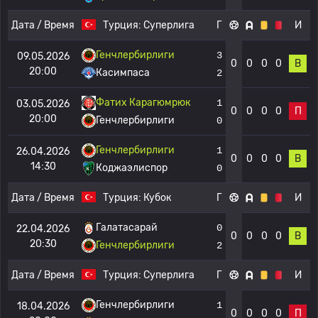
Дата / Время
Турция:
Суперлига
Г
И
Генчлербирлиги
3
09.05.2026
0
0
0
0
В
20:00
Касимпаса
2
Фатих Карагюмрюк
1
03.05.2026
0
0
0
0
П
20:00
Генчлербирлиги
0
Генчлербирлиги
1
26.04.2026
0
0
0
0
В
14:30
Коджаэлиспор
0
Дата / Время
Турция:
Кубок
Г
И
Галатасарай
0
22.04.2026
0
0
0
0
В
20:30
Генчлербирлиги
2
Дата / Время
Турция:
Суперлига
Г
И
Генчлербирлиги
1
18.04.2026
0
0
0
0
П