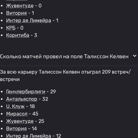
Жувентуде
- 0
Витория
- 1
Интер де Лимейра
- 1
КРБ
- 0
Коритиба
- 3
Сколько матчей провел на поле Талиссон Келвен
За всю карьеру Талиссон Келвен отыграл 209 встреч/
встречи
Генчлербирлиги
- 29
Антальяспор
- 32
U. Клуж
- 18
Мирасол
- 45
Жувентуде
- 25
Витория
- 14
Интер де Лимейра
- 12