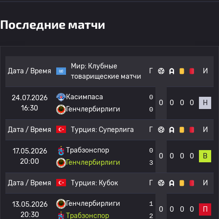
Последние матчи
Мир:
Клубные
Дата / Время
Г
И
товарищеские матчи
Касимпаса
0
24.07.2026
0
0
0
0
Н
16:30
Генчлербирлиги
0
Дата / Время
Турция:
Суперлига
Г
И
Трабзонспор
0
17.05.2026
0
0
0
0
В
20:00
Генчлербирлиги
3
Дата / Время
Турция:
Кубок
Г
И
Генчлербирлиги
1
13.05.2026
0
0
0
0
П
20:30
Трабзонспор
2