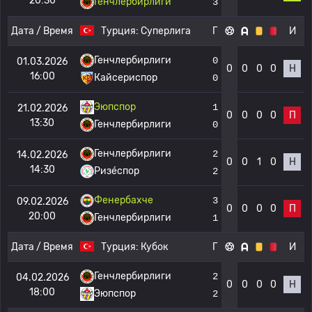
20:30
Генчлербирлиги
3
Дата / Время
Турция:
Суперлига
Г
И
Генчлербирлиги
0
01.03.2026
0
0
0
0
Н
16:00
Кайсериспор
0
Эюпспор
1
21.02.2026
0
0
0
0
П
13:30
Генчлербирлиги
0
Генчлербирлиги
2
14.02.2026
0
0
1
0
Н
14:30
Ризе́спор
2
Фенербахче
3
09.02.2026
0
0
0
0
П
20:00
Генчлербирлиги
1
Дата / Время
Турция:
Кубок
Г
И
Генчлербирлиги
2
04.02.2026
0
0
0
0
Н
18:00
Эюпспор
2