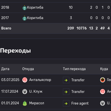
2018
Коритиба
10
2
0
1
0
2017
Коритиба
3
0
0
0
0
Всего
209
10776
13
2
49
4
Переходы
Дата
Откуда
Тип перехода
Куда
03.07.2025
Антальяспор
Ге
Transfer
17.07.2024
U. Клуж
Ан
Transfer
01.01.2024
Мирасол
U.
Free agent