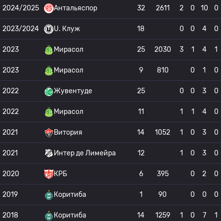
2024/2025
Антальяспор
32
2611
2
0
10
0
2023/2024
U. Клуж
18
0
0
4
0
2023
Мирасол
25
2030
3
1
4
1
2023
Мирасол
9
810
0
1
0
2022
Жувентуде
25
0
0
3
0
2022
Мирасол
11
1
1
4
0
2021
Витория
14
1052
1
0
3
0
2021
Интер де Лимейра
12
1
0
3
0
2020
КРБ
6
395
0
2
0
2019
Коритиба
1
90
0
0
0
2018
Коритиба
14
1259
1
0
7
1