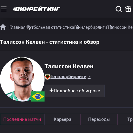
Главная
Футбольная статистика
Генчлербирлиги
Талиссон Ке
Талиссон Келвен - статистика и обзор
Талиссон Келвен
Генчлербирлиги, -
Подробнее об игроке
Последние матчи
Карьера
Переходы
Тр