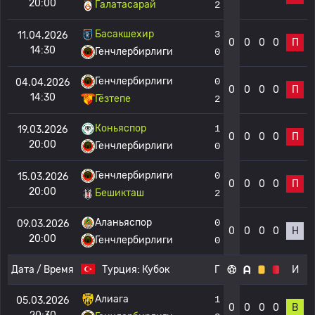
20:00
Галатасарай
2
Басакшехир
3
11.04.2026
0
0
0
0
П
14:30
Генчлербирлиги
0
Генчлербирлиги
0
04.04.2026
0
0
0
0
П
14:30
Гёзтепе
2
Коньяспор
1
19.03.2026
0
0
0
0
П
20:00
Генчлербирлиги
0
Генчлербирлиги
0
15.03.2026
0
0
0
0
П
20:00
Бешикташ
2
Аланьяспор
0
09.03.2026
0
0
0
0
Н
20:00
Генчлербирлиги
0
Дата / Время
Турция:
Кубок
Г
И
Алиага
1
05.03.2026
0
0
0
0
В