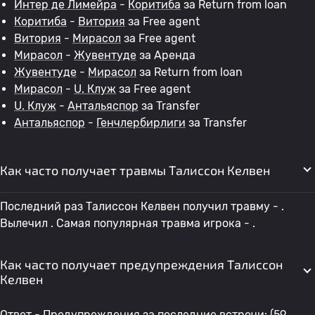
Интер де Лимейра
-
Коритиба
за Return from loan
Коритиба
-
Витория
за Free agent
Витория
-
Мирасол
за Free agent
Мирасол
-
Жувентуде
за Аренда
Жувентуде
-
Мирасол
за Return from loan
Мирасол
-
U. Клуж
за Free agent
U. Клуж
-
Антальяспор
за Transfer
Антальяспор
-
Генчлербирлиги
за Transfer
Как часто получает травмы Талиссон Келвен
Последний раз Талиссон Келвен получил травму - .
Вылечил . Самая популярная травма игрока - .
Как часто получает предупреждения Талиссон
Келвен
Ответ - Предупреждения за последние встречи: (59