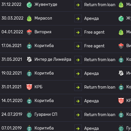
31.12.2022
Жувентуде
М
Return from loan
30.03.2022
Мирасол
Ж
Аренда
04.01.2022
Витория
М
Free agent
17.06.2021
Коритиба
В
Free agent
31.05.2021
Интер де Лимейра
К
Return from loan
19.02.2021
Коритиба
Ин
Аренда
31.01.2021
КРБ
К
Return from loan
14.01.2020
Коритиба
К
Аренда
24.07.2019
Гуарани СП
К
Return from loan
07.01.2019
Коритиба
Гу
Аренда