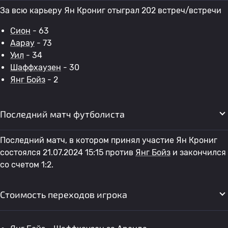
За всю карьеру Ян Крониг отыграл 202 встреч/встречи
Сион
- 63
Аарау
- 73
Уил
- 34
Шаффхаузен
- 30
Янг Бойз
- 2
Последний матч футболиста
Последний матч, в котором принял участие Ян Крониг
состоялся 21.07.2024 15:15 против
Янг Бойз
и закончился
со счетом 1:2.
Стоимость переходов игрока