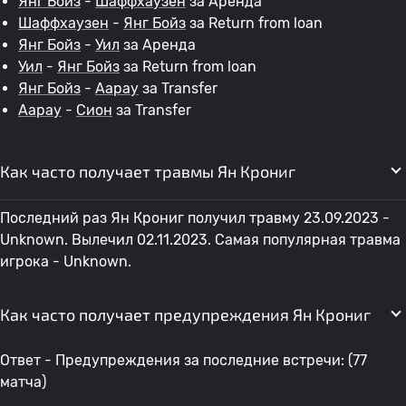
Янг Бойз
-
Шаффхаузен
за Аренда
Шаффхаузен
-
Янг Бойз
за Return from loan
Янг Бойз
-
Уил
за Аренда
Уил
-
Янг Бойз
за Return from loan
Янг Бойз
-
Аарау
за Transfer
Аарау
-
Сион
за Transfer
Как часто получает травмы Ян Крониг
Последний раз Ян Крониг получил травму 23.09.2023 -
Unknown. Вылечил 02.11.2023. Самая популярная травма
игрока - Unknown.
Как часто получает предупреждения Ян Крониг
Ответ - Предупреждения за последние встречи: (77
матча)