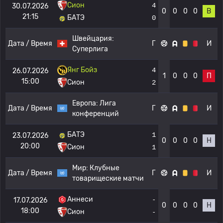
Сион
4
30.07.2026
0
0
0
0
В
21:15
БАТЭ
0
Швейцария:
Дата / Время
Г
И
Суперлига
Янг Бойз
4
26.07.2026
1
0
0
0
П
15:00
Сион
2
Европа:
Лига
Дата / Время
Г
И
конференций
БАТЭ
1
23.07.2026
0
0
0
0
Н
20:00
Сион
1
Мир:
Клубные
Дата / Время
Г
И
товарищеские матчи
Аннеси
-
17.07.2026
0
0
0
0
Н
18:00
Сион
-