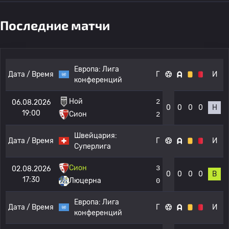
Последние матчи
Европа:
Лига
Дата / Время
Г
И
конференций
Ной
2
06.08.2026
0
0
0
0
Н
19:00
Сион
2
Швейцария:
Дата / Время
Г
И
Суперлига
Сион
3
02.08.2026
0
0
0
0
В
17:30
Люцерна
0
Европа:
Лига
Дата / Время
Г
И
конференций