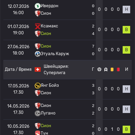
Ивердон
0
12.07.2026
0
0
0
0
Н
16:00
Сион
0
Ксамакс
2
01.07.2026
0
0
0
0
В
19:00
Сион
4
Сион
7
27.06.2026
0
0
0
0
В
18:00
Этуаль Каруж
0
Швейцария:
Дата / Время
Г
И
Суперлига
Янг Бойз
3
17.05.2026
0
0
0
0
Н
17:30
Сион
3
Сион
2
14.05.2026
0
0
0
0
Н
17:30
Лугано
2
Сион
2
10.05.2026
0
0
1
0
В
17:30
Тун
0