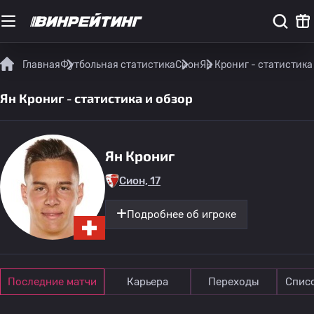
Главная
Футбольная статистика
Сион
Ян Крониг - статистика
Ян Крониг - статистика и обзор
Ян Крониг
Сион, 17
Подробнее об игроке
Последние матчи
Карьера
Переходы
Спис