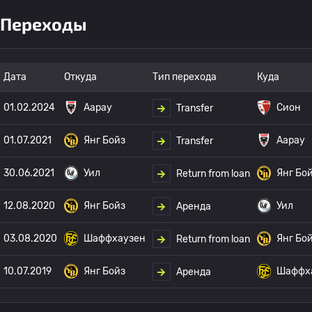
Переходы
Дата
Откуда
Тип перехода
Куда
01.02.2024
Аарау
Сион
Transfer
01.07.2021
Янг Бойз
Аарау
Transfer
30.06.2021
Уил
Янг Бо
Return from loan
12.08.2020
Янг Бойз
Уил
Аренда
03.08.2020
Шаффхаузен
Янг Бо
Return from loan
10.07.2019
Янг Бойз
Шаффх
Аренда