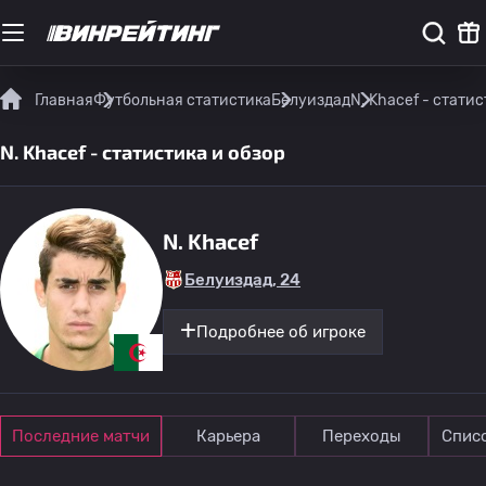
Главная
Футбольная статистика
Белуиздад
N. Khacef - статис
N. Khacef - статистика и обзор
N. Khacef
Белуиздад, 24
Подробнее об игроке
Последние матчи
Карьера
Переходы
Спис