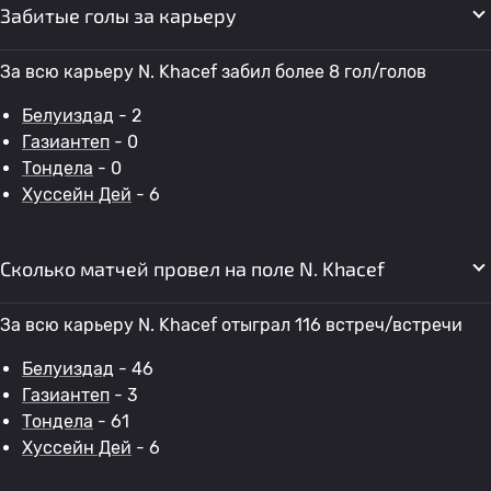
Забитые голы за карьеру
За всю карьеру N. Khacef забил более 8 гол/голов
Белуиздад
- 2
Газиантеп
- 0
Тондела
- 0
Хуссейн Дей
- 6
Сколько матчей провел на поле N. Khacef
За всю карьеру N. Khacef отыграл 116 встреч/встречи
Белуиздад
- 46
Газиантеп
- 3
Тондела
- 61
Хуссейн Дей
- 6