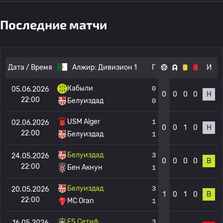
Последние матчи
Дата / Время
Алжир:
Дивизион 1
Г
И
Кабыли
0
05.06.2026
0
0
0
0
Н
22:00
Белуиздад
0
USM Alger
1
02.06.2026
0
0
1
0
Н
22:00
Белуиздад
1
Белуиздад
3
24.05.2026
0
0
0
0
В
22:00
Бен Акнун
1
Белуиздад
3
20.05.2026
1
0
1
0
В
22:00
MC Oran
1
ES Сетиф
3
16.05.2026