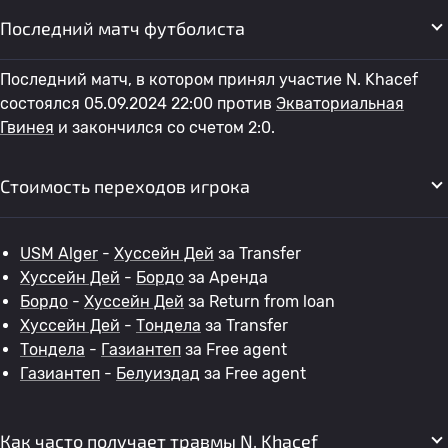
Последний матч футболиста
Последний матч, в котором принял участие N. Khacef
состоялся 05.09.2024 22:00 против
Экваториальная
Гвинея
и закончился со счетом 2:0.
Стоимость переходов игрока
USM Alger
-
Хуссейн Дей
за Transfer
Хуссейн Дей
-
Бордо
за Аренда
Бордо
-
Хуссейн Дей
за Return from loan
Хуссейн Дей
-
Тондела
за Transfer
Тондела
-
Газиантеп
за Free agent
Газиантеп
-
Белуиздад
за Free agent
Как часто получает травмы N. Khacef