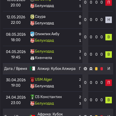
0
0
0
0
П
20:00
Белуиздад
1
Саура
0
12.05.2026
0
0
0
0
Н
22:00
Белуиздад
0
Олимпик Акбу
0
08.05.2026
0
0
0
0
В
18:00
Белуиздад
1
Белуиздад
3
04.05.2026
0
0
0
0
В
19:45
Кхенчела
1
Дата / Время
Алжир:
Кубок Алжира
Г
И
USM Alger
2
30.04.2026
0
0
0
0
П
19:00
Белуиздад
1
CS Константин
2
24.04.2026
0
0
0
0
В
23:00
Белуиздад
3
Африка:
Кубок