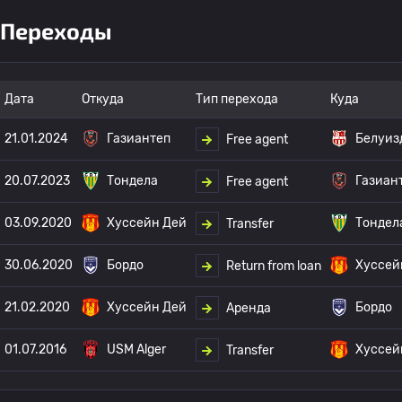
Переходы
Дата
Откуда
Тип перехода
Куда
21.01.2024
Газиантеп
Белуиз
Free agent
20.07.2023
Тондела
Газиан
Free agent
03.09.2020
Хуссейн Дей
Тондел
Transfer
30.06.2020
Бордо
Хуссей
Return from loan
21.02.2020
Хуссейн Дей
Бордо
Аренда
01.07.2016
USM Alger
Хуссей
Transfer