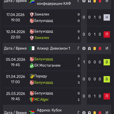
Дата / Время
Г
И
конфедерации КАФ
Замалек
0
17.04.2026
0
0
1
0
Н
19:00
Белуиздад
0
Белуиздад
0
10.04.2026
0
0
1
0
П
22:00
Замалек
1
Дата / Время
Алжир:
Дивизион 1
Г
И
Белуиздад
7
05.04.2026
1
0
0
0
В
19:45
ЕК Мостаганем
0
Параду
0
01.04.2026
0
0
0
0
В
17:00
Белуиздад
3
Белуиздад
0
25.03.2026
0
0
1
0
П
19:45
MC Alger
1
Африка:
Кубок
Дата / Время
Г
И