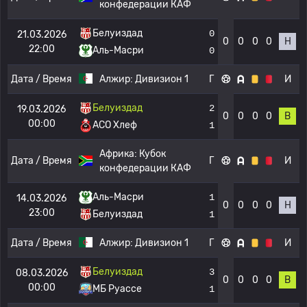
конфедерации КАФ
Белуиздад
0
21.03.2026
0
0
0
0
Н
22:00
Аль-Масри
0
Дата / Время
Алжир:
Дивизион 1
Г
И
Белуиздад
2
19.03.2026
0
0
0
0
В
00:00
АСО Хлеф
1
Африка:
Кубок
Дата / Время
Г
И
конфедерации КАФ
Аль-Масри
1
14.03.2026
0
0
0
0
Н
23:00
Белуиздад
1
Дата / Время
Алжир:
Дивизион 1
Г
И
Белуиздад
3
08.03.2026
0
0
0
0
В
00:00
МБ Руассе
1