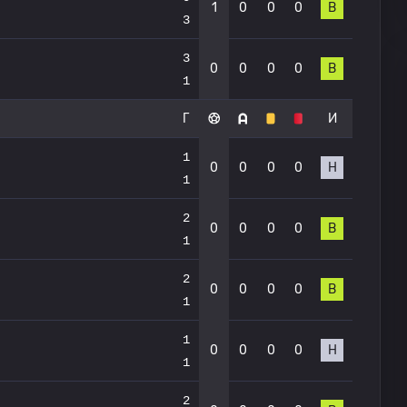
1
0
0
0
В
3
3
0
0
0
0
В
1
Г
И
1
0
0
0
0
Н
1
2
0
0
0
0
В
1
2
0
0
0
0
В
1
1
0
0
0
0
Н
1
2