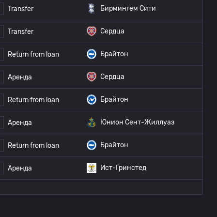
Бирмингем Сити
Transfer
Сердца
Transfer
Брайтон
Return from loan
Сердца
Аренда
Брайтон
Return from loan
Юнион Сент-Жиллуаз
Аренда
Брайтон
Return from loan
Ист-Гринстед
Аренда