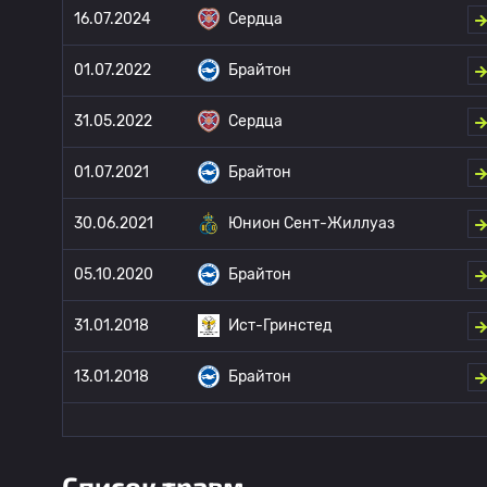
16.07.2024
Сердца
01.07.2022
Брайтон
31.05.2022
Сердца
01.07.2021
Брайтон
30.06.2021
Юнион Сент-Жиллуаз
05.10.2020
Брайтон
31.01.2018
Ист-Гринстед
13.01.2018
Брайтон
Список травм