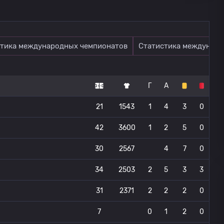
тика международных чемпионатов
Статистика междунаро
Г
А
21
1543
1
4
3
0
42
3600
1
2
5
0
30
2567
4
7
0
34
2503
2
5
3
3
31
2371
2
2
2
0
7
0
1
2
0