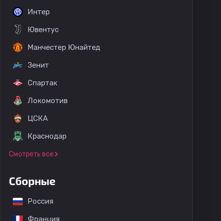
Интер
Ювентус
Манчестер Юнайтед
Зенит
Спартак
Локомотив
ЦСКА
Краснодар
Смотреть все
Сборные
Россия
Франция