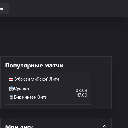
ок
Популярные матчи
Кубок английской Лиги
Суонси
08.08
17:00
Бирмингем Сити
Мои лиги