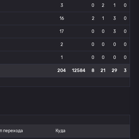
3
0
2
1
0
16
2
1
3
0
17
0
0
3
0
2
0
0
0
0
1
0
0
0
0
204
12584
8
21
29
3
п перехода
Куда