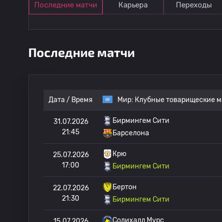
Последние матчи
Карьера
Переходы
Последние матчи
Дата / Время
Мир:
Клубные товарищеские м
Бирмингем Сити
31.07.2026
21:45
Барселона
Крю
25.07.2026
17:00
Бирмингем Сити
Бертон
22.07.2026
21:30
Бирмингем Сити
Солихалл Мурс
15.07.2026