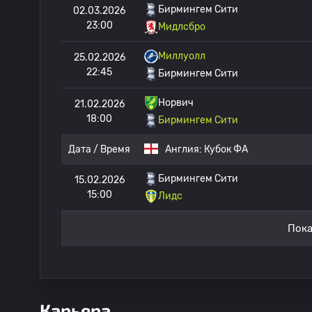
Бирмингем Сити
02.03.2026
23:00
Мидлсбро
Миллуолл
25.02.2026
22:45
Бирмингем Сити
Норвич
21.02.2026
18:00
Бирмингем Сити
Дата / Время
Англия:
Кубок ФА
Бирмингем Сити
15.02.2026
15:00
Лидс
Пока
Карьера