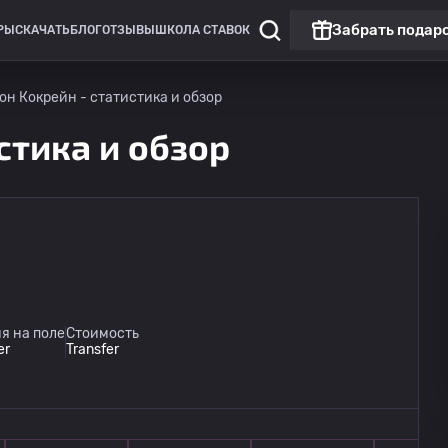
Забрать подар
РЫ
СКАЧАТЬ
БЛОГ
ОТЗЫВЫ
ШКОЛА СТАВОК
он Кокрейн - статистика и обзор
стика и обзор
я на поле
Стоимость
er
Transfer