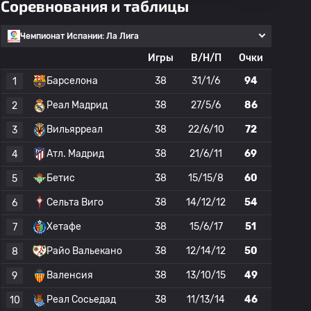
Соревнования и таблицы
Чемпионат Испании: Ла Лига
Игры
В/Н/П
Очки
Барселона
38
31/1/6
94
1
Реал Мадрид
38
27/5/6
86
2
Вильярреал
38
22/6/10
72
3
Атл. Мадрид
38
21/6/11
69
4
Бетис
38
15/15/8
60
5
Сельта Виго
38
14/12/12
54
6
Хетафе
38
15/6/17
51
7
Райо Вальекано
38
12/14/12
50
8
Валенсия
38
13/10/15
49
9
Реал Сосьедад
38
11/13/14
46
10