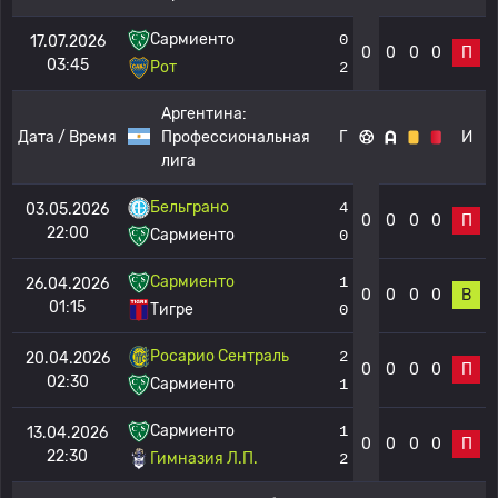
Сармиенто
0
17.07.2026
0
0
0
0
П
03:45
Рот
2
Аргентина:
Дата / Время
Профессиональная
Г
И
лига
Бельграно
4
03.05.2026
0
0
0
0
П
22:00
Сармиенто
0
Сармиенто
1
26.04.2026
0
0
0
0
В
01:15
Тигре
0
Росарио Сентраль
2
20.04.2026
0
0
0
0
П
02:30
Сармиенто
1
Сармиенто
1
13.04.2026
0
0
0
0
П
22:30
Гимназия Л.П.
2