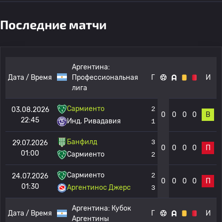
Последние матчи
Аргентина:
Дата / Время
Профессиональная
Г
И
лига
Сармиенто
2
03.08.2026
0
0
0
0
В
22:45
Инд. Ривадавия
1
Банфилд
3
29.07.2026
0
0
0
0
П
01:00
Сармиенто
2
Сармиенто
2
24.07.2026
0
0
0
0
П
01:30
Аргентинос Джерс
3
Аргентина:
Кубок
Дата / Время
Г
И
Аргентины