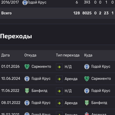
2016/2017
Годой Крус
6
393
0
0
1
0
Всего
128
8025
0
2
23
1
Переходы
Дата
Откуда
Тип перехода
Куда
01.01.2026
Сармиенто
Годой Крус
Н/Д
10.06.2024
Годой Крус
Сармиенто
Аренда
11.06.2022
Банфилд
Годой Крус
Н/Д
08.01.2022
Годой Крус
Банфилд
Аренда
15.02.2021
Годой Крус
Арсенал