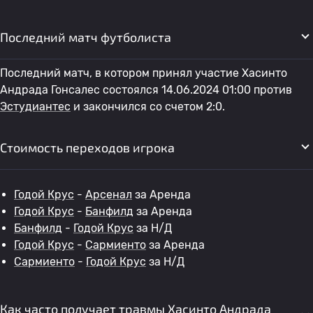
Последний матч футболиста
Последний матч, в котором принял участие Хасинто
Андрада Гонсалес состоялся 14.06.2024 01:00 против
Эстудиантес
и закончился со счетом 2:0.
Стоимость переходов игрока
Годой Крус
-
Арсенал
за Аренда
Годой Крус
-
Банфилд
за Аренда
Банфилд
-
Годой Крус
за Н/Д
Годой Крус
-
Сармиенто
за Аренда
Сармиенто
-
Годой Крус
за Н/Д
Как часто получает травмы Хасинто Андрада