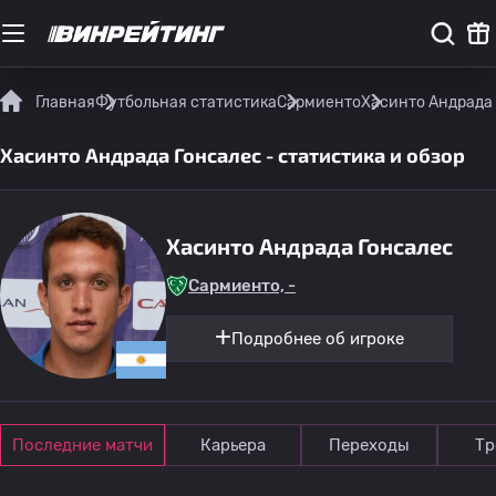
Главная
Футбольная статистика
Сармиенто
Хасинто Андрада 
Хасинто Андрада Гонсалес - статистика и обзор
Хасинто Андрада Гонсалес
Сармиенто, -
Подробнее об игроке
Последние матчи
Карьера
Переходы
Тр