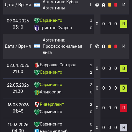
Аргентина:
Кубок
Дата / Время
Г
И
Аргентины
Сармиенто
1
09.04.2026
0
0
0
0
В
03:10
Тристан Суарес
0
Аргентина:
Дата / Время
Профессиональная
Г
И
лига
Барракас Сентрал
1
02.04.2026
0
0
0
0
В
21:00
Сармиенто
2
Сармиенто
2
22.03.2026
0
0
0
0
В
21:30
Альдосиви
0
Риверплейт
2
16.03.2026
0
0
0
0
П
01:45
Сармиенто
0
Сармиенто
0
11.03.2026
0
0
0
0
Н
04:00
Рейсинг Клуб
0