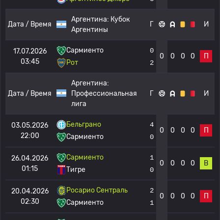
Аргентина:
Кубок
Дата / Время
Г
И
Аргентины
Сармиенто
0
17.07.2026
0
0
0
0
П
03:45
Рот
2
Аргентина:
Дата / Время
Профессиональная
Г
И
лига
Бельграно
4
03.05.2026
0
0
0
0
П
22:00
Сармиенто
0
Сармиенто
1
26.04.2026
0
0
0
0
В
01:15
Тигре
0
Росарио Сентраль
2
20.04.2026
0
0
0
0
П
02:30
Сармиенто
1