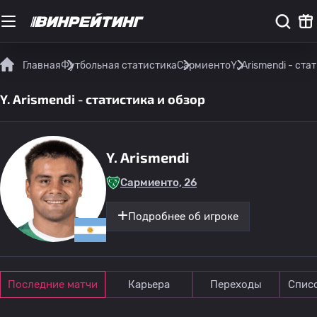
Главная
Футбольная статистика
Сармиенто
Y. Arismendi - ста
Y. Arismendi - статистика и обзор
Y. Arismendi
Сармиенто, 26
Подробнее об игроке
Последние матчи
Карьера
Переходы
Спис