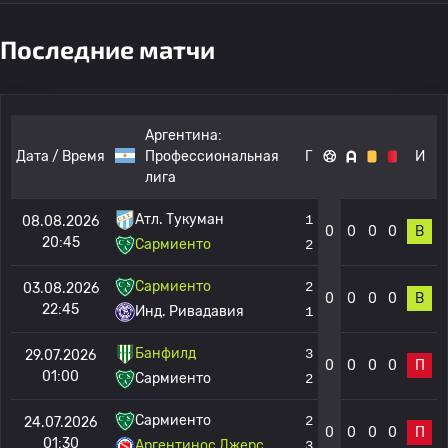
Последние матчи
Аргентина:
Дата / Время
Профессиональная
Г
И
лига
Атл. Тукуман
1
08.08.2026
0
0
0
0
В
20:45
Сармиенто
2
Сармиенто
2
03.08.2026
0
0
0
0
В
22:45
Инд. Ривадавия
1
Банфилд
3
29.07.2026
0
0
0
0
П
01:00
Сармиенто
2
Сармиенто
2
24.07.2026
0
0
0
0
П
01:30
Аргентинос Джерс
3