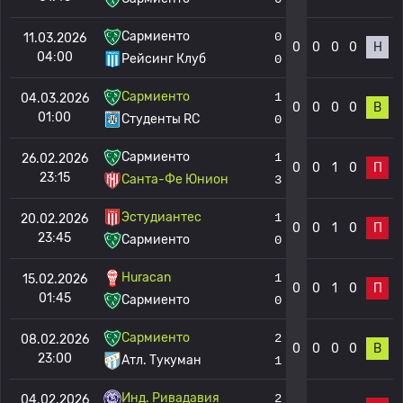
Сармиенто
0
11.03.2026
0
0
0
0
Н
04:00
Рейсинг Клуб
0
Сармиенто
1
04.03.2026
0
0
0
0
В
01:00
Студенты RC
0
Сармиенто
1
26.02.2026
0
0
1
0
П
23:15
Санта-Фе Юнион
3
Эстудиантес
1
20.02.2026
0
0
1
0
П
23:45
Сармиенто
0
Huracan
1
15.02.2026
0
0
1
0
П
01:45
Сармиенто
0
Сармиенто
2
08.02.2026
0
0
0
0
В
23:00
Атл. Тукуман
1
Инд. Ривадавия
2
04.02.2026