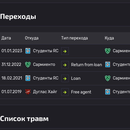
Переходы
Дата
Откуда
Тип перехода
Куда
01.01.2023
Студенты RC
Сармие
31.12.2022
Сармиенто
Студент
Return from loan
18.02.2021
Студенты RC
Сармие
Loan
01.07.2019
Дуглас Хайг
Студент
Free agent
Список травм