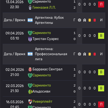
Сармиенто
1
13.04.2026
0
0
0
0
П
22:30
Гимназия Л.П.
2
Аргентина:
Кубок
Дата / Время
Г
И
Аргентины
Сармиенто
1
09.04.2026
0
0
0
0
В
03:10
Тристан Суарес
0
Аргентина:
Дата / Время
Профессиональная
Г
И
лига
Барракас Сентрал
1
02.04.2026
0
0
0
0
В
21:00
Сармиенто
2
Сармиенто
2
22.03.2026
0
0
0
0
В
21:30
Альдосиви
0
Риверплейт
2
16.03.2026
0
0
0
0
П
01:45
Сармиенто
0