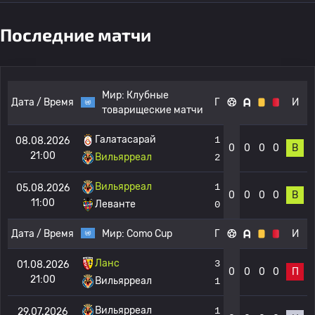
Последние матчи
Мир:
Клубные
Дата / Время
Г
И
товарищеские матчи
Галатасарай
1
08.08.2026
0
0
0
0
В
21:00
Вильярреал
2
Вильярреал
1
05.08.2026
0
0
0
0
В
11:00
Леванте
0
Дата / Время
Мир:
Como Cup
Г
И
Ланс
3
01.08.2026
0
0
0
0
П
21:00
Вильярреал
1
Вильярреал
1
29.07.2026