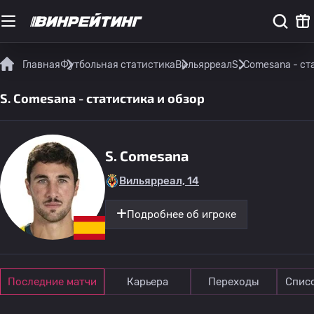
Главная
Футбольная статистика
Вильярреал
S. Comesana - ст
S. Comesana - статистика и обзор
S. Comesana
Вильярреал, 14
Подробнее об игроке
Последние матчи
Карьера
Переходы
Спис