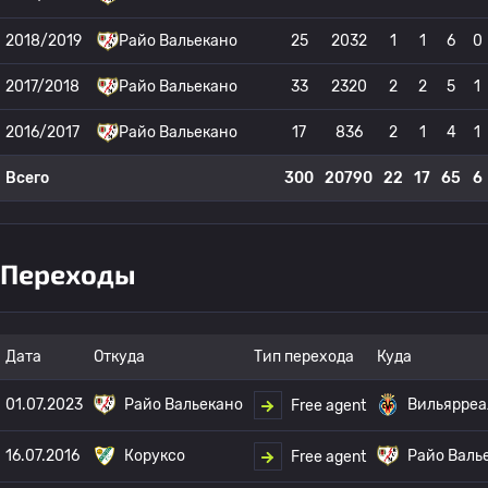
2018/2019
Райо Вальекано
25
2032
1
1
6
0
2017/2018
Райо Вальекано
33
2320
2
2
5
1
2016/2017
Райо Вальекано
17
836
2
1
4
1
Всего
300
20790
22
17
65
6
Переходы
Дата
Откуда
Тип перехода
Куда
01.07.2023
Райо Вальекано
Вильярреа
Free agent
16.07.2016
Коруксо
Райо Валь
Free agent