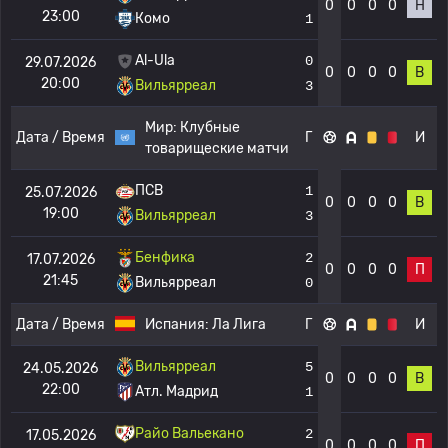
0
0
0
0
Н
23:00
Комо
1
Al-Ula
0
29.07.2026
0
0
0
0
В
20:00
Вильярреал
3
Мир:
Клубные
Дата / Время
Г
И
товарищеские матчи
ПСВ
1
25.07.2026
0
0
0
0
В
19:00
Вильярреал
3
Бенфика
2
17.07.2026
0
0
0
0
П
21:45
Вильярреал
0
Дата / Время
Испания:
Ла Лига
Г
И
Вильярреал
5
24.05.2026
0
0
0
0
В
22:00
Атл. Мадрид
1
Райо Вальекано
2
17.05.2026
0
0
0
0
П