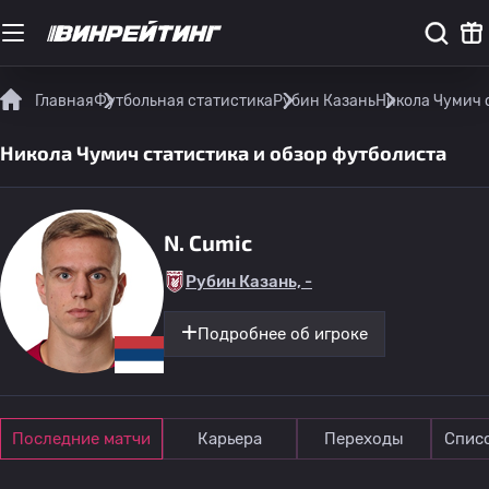
Главная
Футбольная статистика
Рубин Казань
Никола Чумич 
Никола Чумич статистика и обзор футболиста
N. Cumic
Рубин Казань, -
Подробнее об игроке
Последние матчи
Карьера
Переходы
Спис