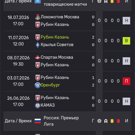
Дата / Время
Г
И
товарищеские матчи
Локомотив Москва
0
18.07.2026
0
0
0
0
Н
17:00
Рубин Казань
0
Рубин Казань
2
11.07.2026
0
0
0
0
В
12:00
Крылья Советов
0
Спартак Москва
0
08.07.2026
0
0
0
0
Н
19:30
Рубин Казань
0
Рубин Казань
1
03.07.2026
0
0
0
0
П
17:00
Оренбург
2
Рубин Казань
0
26.06.2026
0
0
0
0
Н
17:00
КАМАЗ
0
Россия:
Премьер
Дата / Время
Г
И
Лига