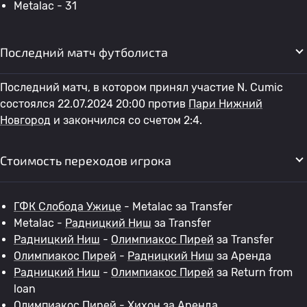
Metalac - 31
Последний матч футболиста
Последний матч, в котором принял участие N. Cumic
состоялся 22.07.2024 20:00 против
Пари Нижний
Новгород
и закончился со счетом 2:4.
Стоимость переходов игрока
ГФК Слобода Ужице
- Metalac за Transfer
Metalac -
Радницкий Ниш
за Transfer
Радницкий Ниш
-
Олимпиакос Пирей
за Transfer
Олимпиакос Пирей
-
Радницкий Ниш
за Аренда
Радницкий Ниш
-
Олимпиакос Пирей
за Return from
loan
Олимпиакос Пирей
-
Хихон
за Аренда