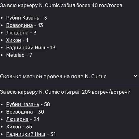
За всю карьеру N. Cumic забил более 40 гол/голов
Рубин Казань
- 3
Воеводина
- 13
Люцерна
- 3
Хихон
- 1
Радницкий Ниш
- 13
Metalac - 7
Сколько матчей провел на поле N. Cumic
За всю карьеру N. Cumic отыграл 209 встреч/встречи
Рубин Казань
- 58
Воеводина
- 30
Люцерна
- 24
Хихон
- 35
Радницкий Ниш
- 31