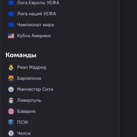
Лига Европы УЕФА
Лига наций УЕФА
Чемпионат мира
Кубок Америки
Команды
Реал Мадрид
Барселона
Манчестер Сити
Ливерпуль
Бавария
ПСЖ
Челси