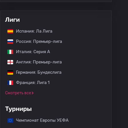
Лиги
Испания: Ла Лига
Россия: Премьер-лига
Италия: Серия А
Англия: Премьер-лига
Германия: Бундеслига
Франция: Лига 1
Смотреть все
Турниры
Чемпионат Европы УЕФА