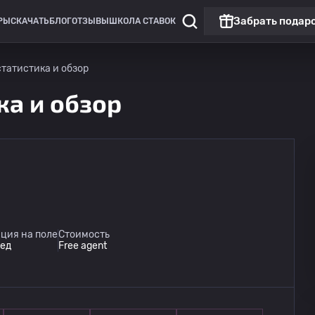
Забрать подар
РЫ
СКАЧАТЬ
БЛОГ
ОТЗЫВЫ
ШКОЛА СТАВОК
статистика и обзор
ка и обзор
ция на поле
Стоимость
ед
Free agent