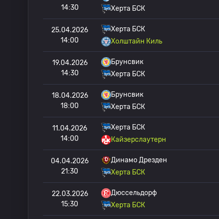
14:30
Херта БСК
Херта БСК
25.04.2026
14:00
Холштайн Киль
Брунсвик
19.04.2026
14:30
Херта БСК
Брунсвик
18.04.2026
18:00
Херта БСК
Херта БСК
11.04.2026
14:00
Кайзерслаутерн
Динамо Дрезден
04.04.2026
21:30
Херта БСК
Дюссельдорф
22.03.2026
15:30
Херта БСК