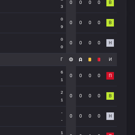
0
0
0
0
В
3
0
0
0
0
0
В
9
0
0
0
0
0
Н
0
Г
И
6
0
0
0
0
П
1
2
0
0
0
0
В
1
-
0
0
0
0
Н
-
1