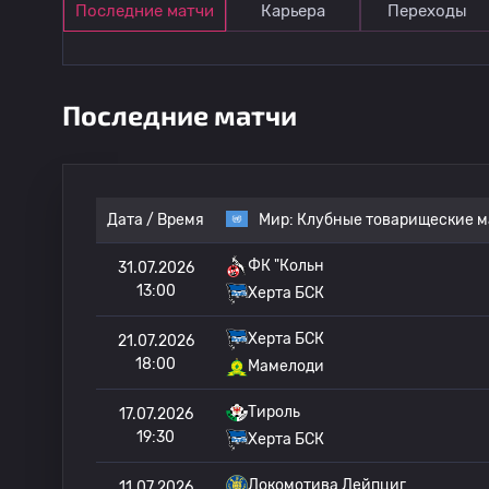
Последние матчи
Карьера
Переходы
Последние матчи
Дата / Время
Мир:
Клубные товарищеские м
ФК "Кольн
31.07.2026
13:00
Херта БСК
Херта БСК
21.07.2026
18:00
Мамелоди
Тироль
17.07.2026
19:30
Херта БСК
Локомотива Лейпциг
11.07.2026