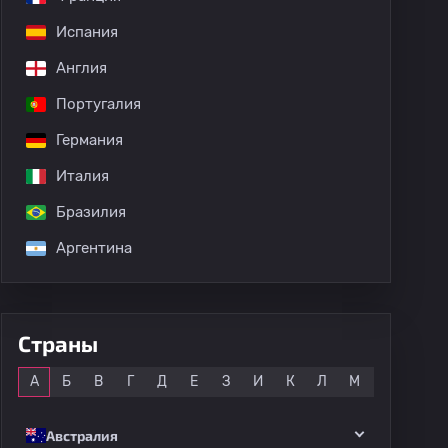
Испания
дных матчей
Англия
Португалия
Германия
Италия
Бразилия
Аргентина
Страны
Все
А
Б
В
Г
Д
Е
З
И
К
Л
М
Н
О
Австралия