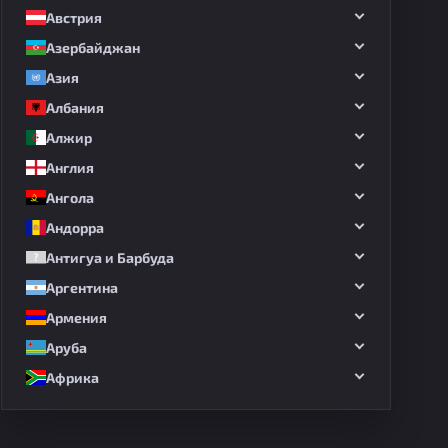
Австрия
Азербайджан
Азия
Албания
Алжир
Англия
Ангола
Андорра
Антигуа и Барбуда
Аргентина
Армения
Аруба
Африка