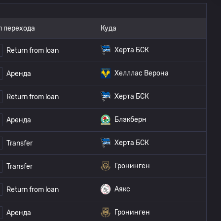
п перехода
Куда
Херта БСК
Return from loan
Хелллас Верона
Аренда
Херта БСК
Return from loan
Блэкберн
Аренда
Херта БСК
Transfer
Гронинген
Transfer
Аякс
Return from loan
Гронинген
Аренда