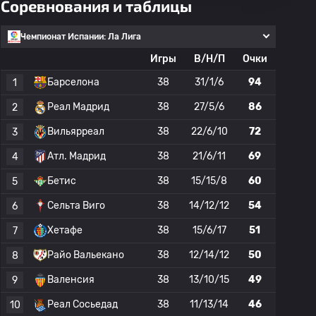
Соревнования и таблицы
Чемпионат Испании: Ла Лига
Игры
В/Н/П
Очки
Барселона
38
31/1/6
94
1
Реал Мадрид
38
27/5/6
86
2
Вильярреал
38
22/6/10
72
3
Атл. Мадрид
38
21/6/11
69
4
Бетис
38
15/15/8
60
5
Сельта Виго
38
14/12/12
54
6
Хетафе
38
15/6/17
51
7
Райо Вальекано
38
12/14/12
50
8
Валенсия
38
13/10/15
49
9
Реал Сосьедад
38
11/13/14
46
10