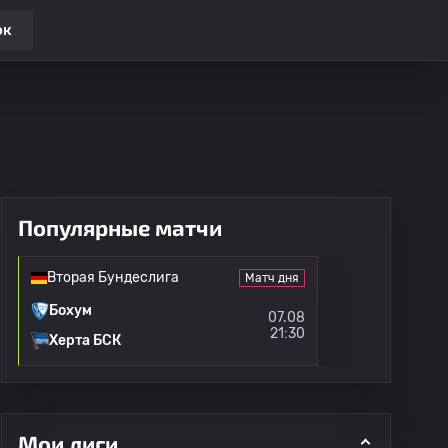
ок
Популярные матчи
Вторая Бундеслига
Матч дня
Бохум
07.08
21:30
Херта БСК
Мои лиги