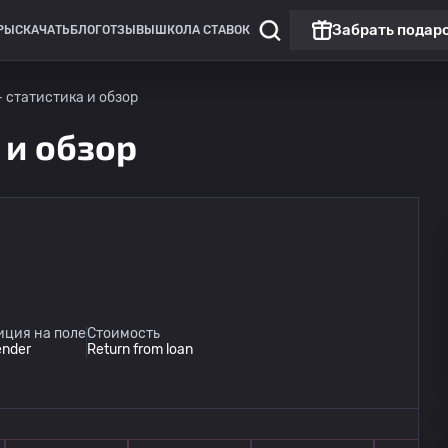
Забрать подар
РЫ
СКАЧАТЬ
БЛОГ
ОТЗЫВЫ
ШКОЛА СТАВОК
 - статистика и обзор
а и обзор
иция на поле
Стоимость
ender
Return from loan