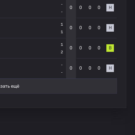
-
0
0
0
0
Н
-
1
0
0
0
0
Н
1
1
0
0
0
0
В
2
-
0
0
0
0
Н
-
зать ещё