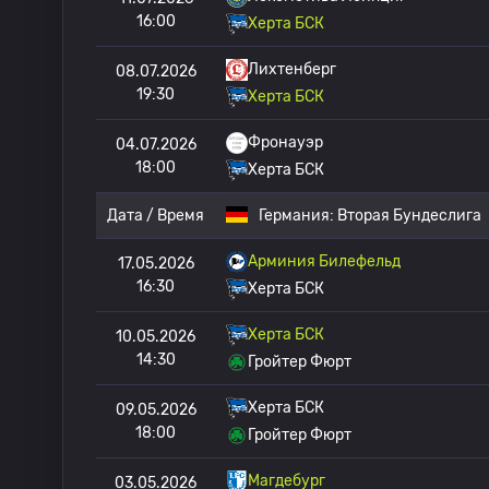
16:00
Херта БСК
Лихтенберг
08.07.2026
19:30
Херта БСК
Фронауэр
04.07.2026
18:00
Херта БСК
Дата / Время
Германия:
Вторая Бундеслига
Арминия Билефельд
17.05.2026
16:30
Херта БСК
Херта БСК
10.05.2026
14:30
Гройтер Фюрт
Херта БСК
09.05.2026
18:00
Гройтер Фюрт
Магдебург
03.05.2026