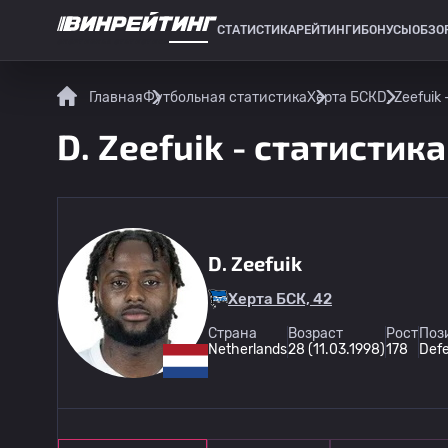
СТАТИСТИКА
РЕЙТИНГИ
БОНУСЫ
ОБЗО
СПОРТИВНАЯ СТАТИСТИКА
Главная
Футбольная статистика
Херта БСК
D. Zeefuik
D. Zeefuik - статистик
D. Zeefuik
Херта БСК, 42
Страна
Возраст
Рост
Поз
Netherlands
28 (11.03.1998)
178
Def