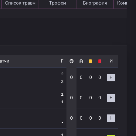
Список травм
Трофеи
Биография
Коммен
атчи
Г
И
2
0
0
0
0
Н
2
1
0
0
0
0
Н
1
-
0
0
0
0
Н
-
1