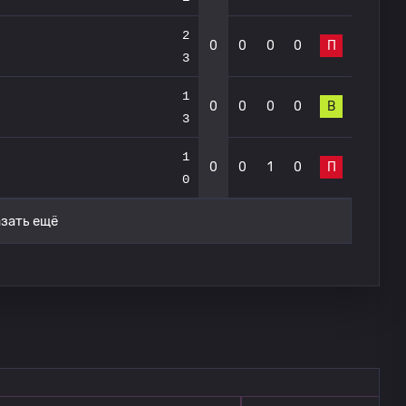
2
0
0
0
0
П
3
1
0
0
0
0
В
3
1
0
0
1
0
П
0
зать ещё