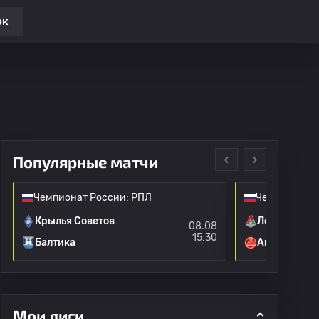
ок
Популярные матчи
Чемпионат России: РПЛ
Чемпионат Р
Крылья Советов
Локомотив 
08.08
15:30
Балтика
Акрон
Мои лиги