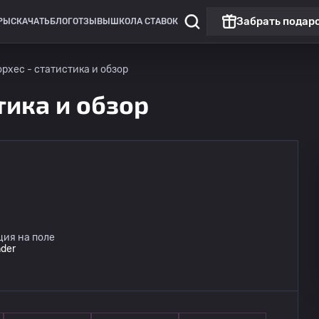
Забрать подар
РЫ
СКАЧАТЬ
БЛОГ
ОТЗЫВЫ
ШКОЛА СТАВОК
рхес - статистика и обзор
тика и обзор
Чемпионат России: РПЛ
Матч дня
Динамо Москва
09.08
ция на поле
14:30
Динамо Махачкала
der