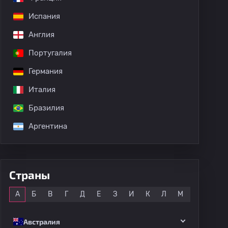
дных матчей
Испания
Англия
Португалия
Германия
Италия
Бразилия
Аргентина
Страны
Все
А
Б
В
Г
Д
Е
З
И
К
Л
М
Н
О
Австралия