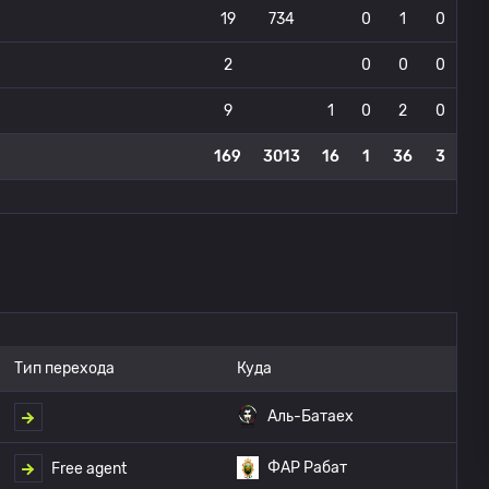
19
734
0
1
0
2
0
0
0
9
1
0
2
0
169
3013
16
1
36
3
Тип перехода
Куда
Аль-Батаех
ФАР Рабат
Free agent