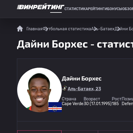
СТАТИСТИКА
РЕЙТИНГИ
БОНУСЫ
ОБЗО
СПОРТИВНАЯ СТАТИСТИКА
Главная
Футбольная статистика
Аль-Батаех
Дайни Бо
Дайни Борхес - статис
Дайни Борхес
Аль-Батаех, 23
Страна
Возраст
Рост
Пози
Cape Verde
30 (17.01.1995)
185
Defen