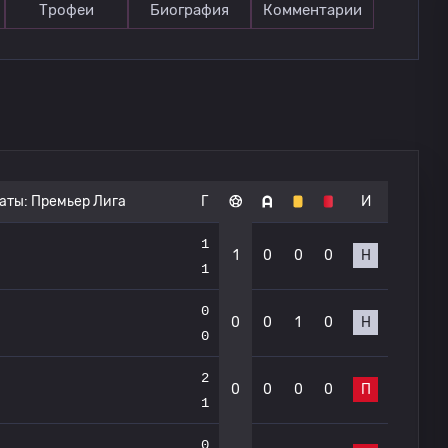
Трофеи
Биография
Комментарии
аты:
Премьер Лига
Г
И
1
1
0
0
0
Н
1
0
0
0
1
0
Н
0
2
0
0
0
0
П
1
0