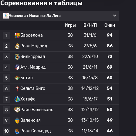
Соревнования и таблицы
Чемпионат Испании: Ла Лига
Игры
В/Н/П
Очки
Барселона
38
31/1/6
94
1
Реал Мадрид
38
27/5/6
86
2
Вильярреал
38
22/6/10
72
3
Атл. Мадрид
38
21/6/11
69
4
Бетис
38
15/15/8
60
5
Сельта Виго
38
14/12/12
54
6
Хетафе
38
15/6/17
51
7
Райо Вальекано
38
12/14/12
50
8
Валенсия
38
13/10/15
49
9
Реал Сосьедад
38
11/13/14
46
10