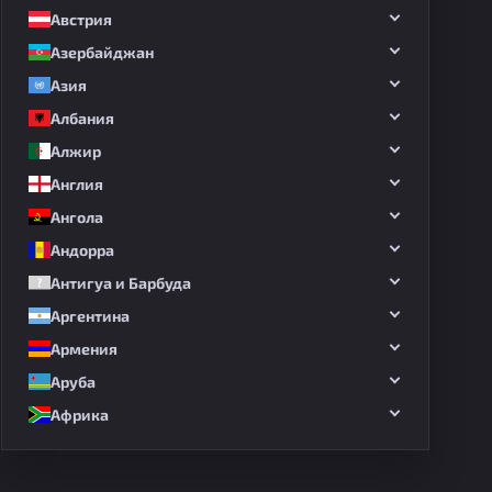
Австрия
Азербайджан
Азия
Албания
Алжир
Англия
Ангола
Андорра
Антигуа и Барбуда
Аргентина
Армения
Аруба
Африка