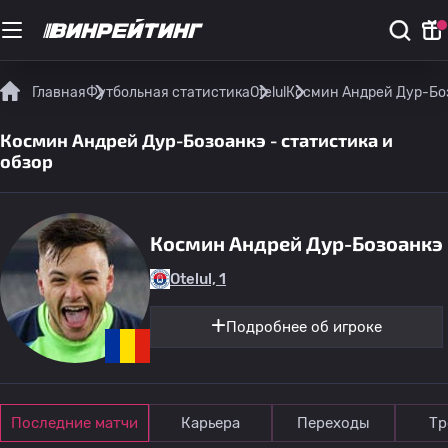
Главная
Футбольная статистика
Otelul
Космин Андрей Дур-Боз
Космин Андрей Дур-Бозоанкэ - статистика и
обзор
Космин Андрей Дур-Бозоанкэ
Otelul, 1
Подробнее об игроке
Последние матчи
Карьера
Переходы
Тр