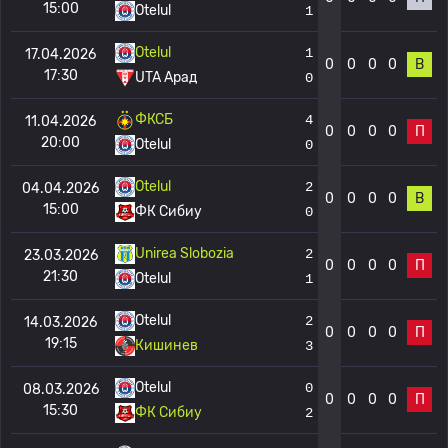
15:00
Otelul
1
Otelul
1
17.04.2026
0
0
0
0
В
17:30
UTA Арад
0
ФКСБ
4
11.04.2026
0
0
0
0
П
20:00
Otelul
0
Otelul
2
04.04.2026
0
0
0
0
В
15:00
ФК Сибиу
0
Unirea Slobozia
2
23.03.2026
0
0
0
0
П
21:30
Otelul
1
Otelul
2
14.03.2026
0
0
0
0
П
19:15
Кишинев
3
Otelul
0
08.03.2026
0
0
0
0
П
15:30
ФК Сибиу
2