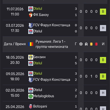
Otelul
3
11.07.2026
0
0
0
0
В
11:00
ФК Бакэу
1
FCV Фарул Констанца
0
03.07.2026
0
0
0
0
Н
17:30
Otelul
0
Румыния:
Лига 1 -
Дата / Время
Г
И
группа чемпионата
Бензин
1
18.05.2026
0
0
0
0
В
20:30
Otelul
5
Otelul
3
09.05.2026
0
0
1
0
В
18:00
FCV Фарул Констанца
2
Otelul
2
02.05.2026
0
0
0
0
Н
15:00
Metaloglobus
2
Botoșani
1
25.04.2026
0
0
0
0
Н