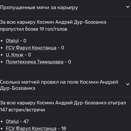
Пропущенные мячи за карьеру
За всю карьеру Космин Андрей Дур-Бозоанкэ
пропустил более 19 гол/голов
Otelul
- 0
FCV Фарул Констанца
- 0
U. Клуж
- 0
Политехника Тимишоара
- 0
Сколько матчей провел на поле Космин Андрей
Дур-Бозоанкэ
За всю карьеру Космин Андрей Дур-Бозоанкэ отыграл
147 встреч/встречи
Otelul
- 47
FCV Фарул Констанца
- 18