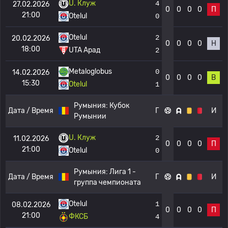
U. Клуж
4
27.02.2026
0
0
0
0
П
21:00
Otelul
0
Otelul
2
20.02.2026
0
0
0
0
Н
18:00
UTA Арад
2
Metaloglobus
0
14.02.2026
0
0
0
0
В
15:30
Otelul
1
Румыния:
Кубок
Дата / Время
Г
И
Румынии
U. Клуж
2
11.02.2026
0
0
0
0
П
21:00
Otelul
0
Румыния:
Лига 1 -
Дата / Время
Г
И
группа чемпионата
Otelul
1
08.02.2026
0
0
0
0
П
21:00
ФКСБ
4