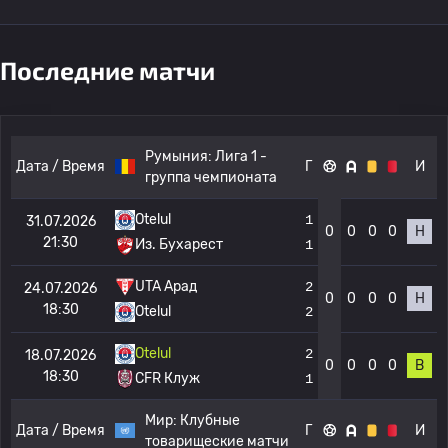
Последние матчи
Румыния:
Лига 1 -
Дата / Время
Г
И
группа чемпионата
Otelul
1
31.07.2026
0
0
0
0
Н
21:30
Из. Бухарест
1
UTA Арад
2
24.07.2026
0
0
0
0
Н
18:30
Otelul
2
Otelul
2
18.07.2026
0
0
0
0
В
18:30
CFR Клуж
1
Мир:
Клубные
Дата / Время
Г
И
товарищеские матчи