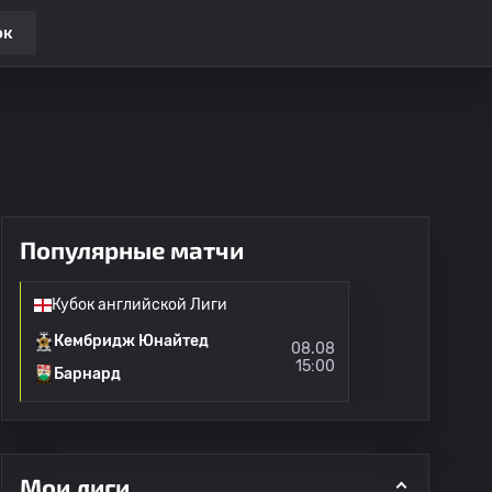
ок
Популярные матчи
Кубок английской Лиги
Кембридж Юнайтед
08.08
15:00
Барнард
Мои лиги