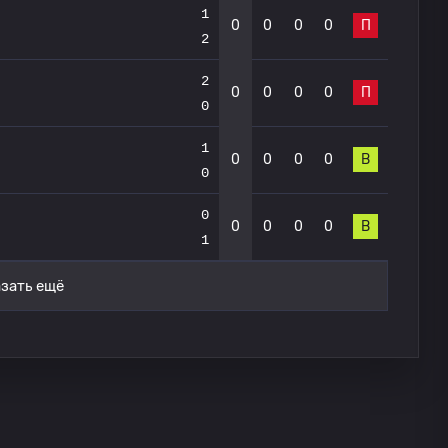
1
0
0
0
0
П
2
2
0
0
0
0
П
0
1
0
0
0
0
В
0
0
0
0
0
0
В
1
зать ещё