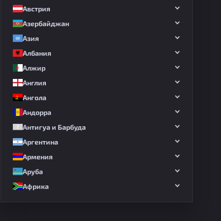
Австрия
Азербайджан
Азия
Албания
Алжир
Англия
Ангола
Андорра
Антигуа и Барбуда
Аргентина
Армения
Аруба
Африка