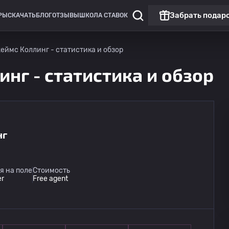
Забрать подар
РЫ
СКАЧАТЬ
БЛОГ
ОТЗЫВЫ
ШКОЛА СТАВОК
ймс Коллинг - статистика и обзор
нг - статистика и обзор
нг
я на поле
Стоимость
er
Free agent