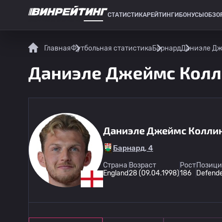
СТАТИСТИКА
РЕЙТИНГИ
БОНУСЫ
ОБЗО
СПОРТИВНАЯ СТАТИСТИКА
Главная
Футбольная статистика
Барнард
Даниэле Дже
Даниэле Джеймс Колли
Даниэле Джеймс Колли
Барнард, 4
Страна
Возраст
Рост
Позици
England
28 (09.04.1998)
186
Defend