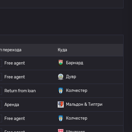
п перехода
Куда
Барнард
Free agent
Дувр
Free agent
Колчестер
Return from loan
Мальдон & Типтри
Аренда
Колчестер
Free agent