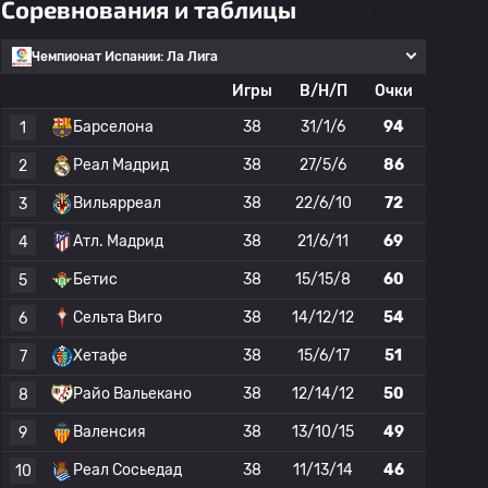
Соревнования и таблицы
Чемпионат Испании: Ла Лига
Игры
В/Н/П
Очки
Барселона
38
31/1/6
94
1
Реал Мадрид
38
27/5/6
86
2
Вильярреал
38
22/6/10
72
3
Атл. Мадрид
38
21/6/11
69
4
Бетис
38
15/15/8
60
5
Сельта Виго
38
14/12/12
54
6
Хетафе
38
15/6/17
51
7
Райо Вальекано
38
12/14/12
50
8
Валенсия
38
13/10/15
49
9
Реал Сосьедад
38
11/13/14
46
10