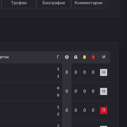
Трофеи
Биография
Комментарии
атчи
Г
И
1
0
0
0
0
Н
1
0
0
0
0
0
Н
0
1
0
0
0
0
П
2
2