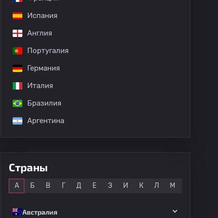
Испания
дных матчей
Англия
Португалия
Германия
Италия
Бразилия
Аргентина
Страны
Все
А
Б
В
Г
Д
Е
З
И
К
Л
М
Н
О
Австралия