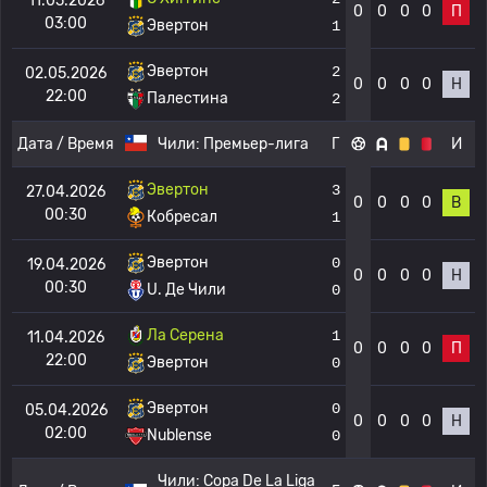
11.05.2026
0
0
0
0
П
03:00
Эвертон
1
Эвертон
2
02.05.2026
0
0
0
0
Н
22:00
Палестина
2
Дата / Время
Чили:
Премьер-лига
Г
И
Эвертон
3
27.04.2026
0
0
0
0
В
00:30
Кобресал
1
Эвертон
0
19.04.2026
0
0
0
0
Н
00:30
U. Де Чили
0
Ла Серена
1
11.04.2026
0
0
0
0
П
22:00
Эвертон
0
Эвертон
0
05.04.2026
0
0
0
0
Н
02:00
Nublense
0
Чили:
Copa De La Liga