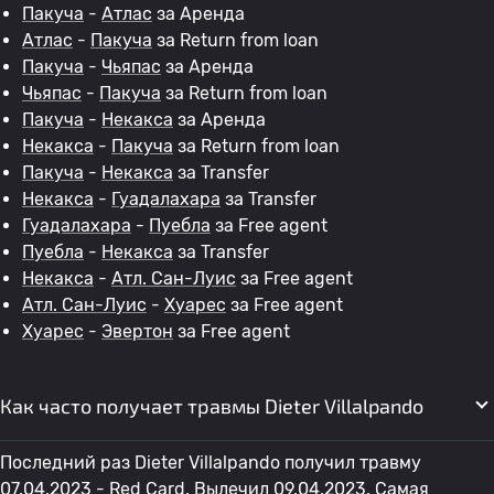
Пакуча
-
Атлас
за Аренда
Атлас
-
Пакуча
за Return from loan
Пакуча
-
Чьяпас
за Аренда
Чьяпас
-
Пакуча
за Return from loan
Пакуча
-
Некакса
за Аренда
Некакса
-
Пакуча
за Return from loan
Пакуча
-
Некакса
за Transfer
Некакса
-
Гуадалахара
за Transfer
Гуадалахара
-
Пуебла
за Free agent
Пуебла
-
Некакса
за Transfer
Некакса
-
Атл. Сан-Луис
за Free agent
Атл. Сан-Луис
-
Хуарес
за Free agent
Хуарес
-
Эвертон
за Free agent
Как часто получает травмы Dieter Villalpando
Последний раз Dieter Villalpando получил травму
07.04.2023 - Red Card. Вылечил 09.04.2023. Самая