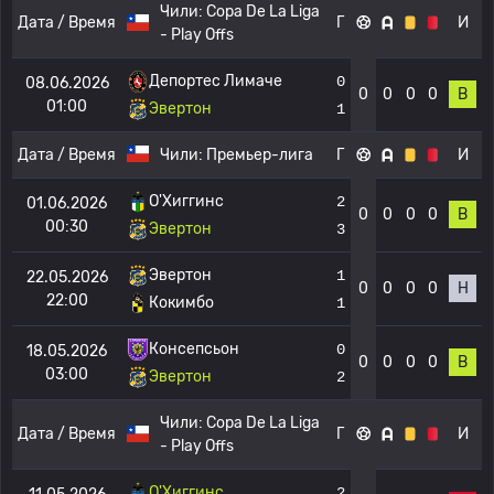
Чили:
Copa De La Liga
Дата / Время
Г
И
- Play Offs
Депортес Лимаче
0
08.06.2026
0
0
0
0
В
01:00
Эвертон
1
Дата / Время
Чили:
Премьер-лига
Г
И
О'Хиггинс
2
01.06.2026
0
0
0
0
В
00:30
Эвертон
3
Эвертон
1
22.05.2026
0
0
0
0
Н
22:00
Кокимбо
1
Консепсьон
0
18.05.2026
0
0
0
0
В
03:00
Эвертон
2
Чили:
Copa De La Liga
Дата / Время
Г
И
- Play Offs
О'Хиггинс
2