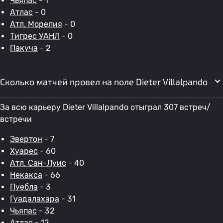
Чьяпас
- 1
Атлас
- 0
Атл. Морелия
- 0
Тигрес УАНЛ
- 0
Пакуча
- 2
Сколько матчей провел на поле Dieter Villalpando
За всю карьеру Dieter Villalpando отыграл 307 встреч/
встречи
Эвертон
- 7
Хуарес
- 60
Атл. Сан-Луис
- 40
Некакса
- 66
Пуебла
- 3
Гуадалахара
- 31
Чьяпас
- 32
Атлас
- 12