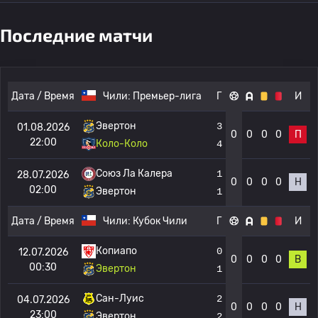
Последние матчи
Дата / Время
Чили:
Премьер-лига
Г
И
Эвертон
3
01.08.2026
0
0
0
0
П
22:00
Коло-Коло
4
Союз Ла Калера
1
28.07.2026
0
0
0
0
Н
02:00
Эвертон
1
Дата / Время
Чили:
Кубок Чили
Г
И
Копиапо
0
12.07.2026
0
0
0
0
В
00:30
Эвертон
1
Сан-Луис
2
04.07.2026
0
0
0
0
Н
23:00
Эвертон
2