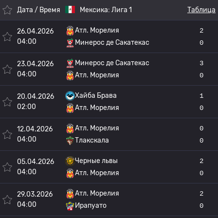
Дата / Время
Мексика:
Лига 1
Таблица
Атл. Морелия
2
26.04.2026
04:00
Минерос де Сакатекас
0
Минерос де Сакатекас
3
23.04.2026
04:00
Атл. Морелия
0
Хайба Брава
1
20.04.2026
02:00
Атл. Морелия
0
Атл. Морелия
0
12.04.2026
04:00
Тлакскала
0
Черные львы
2
05.04.2026
04:00
Атл. Морелия
0
Атл. Морелия
2
29.03.2026
04:00
Ирапуато
0