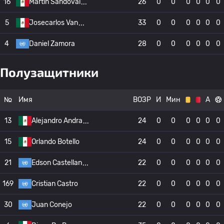
16
Martin Sandoval
26
0
0
0
0
0
0
5
Josecarlos Van
33
0
0
0
0
0
0
4
Daniel Zamora
28
0
0
0
0
0
0
Полузащитники
№
Имя
ВОЗР
И
Мин
А
13
Alejandro Andra
24
0
0
0
0
0
0
15
Orlando Botello
24
0
0
0
0
0
0
21
Edson Castellan
22
0
0
0
0
0
0
169
Cristian Castro
22
0
0
0
0
0
0
30
Juan Conejo
22
0
0
0
0
0
0