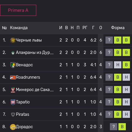
Primera A
№
Команда
И
В
Н
П
РГ
Г
О
Форма
?
В
В
1.
Черные львы
2
2
0
0
4
6:2
6
?
В
В
2.
Алакраны из Дур
2
2
0
0
2
2:0
6
?
Н
В
3.
Венадос
2
1
1
0
3
4:1
4
?
В
Н
4.
Roadrunners
2
1
1
0
2
6:4
4
?
В
Н
5.
Минерос де Сака
2
1
1
0
2
6:4
4
?
В
Н
6.
Tapatio
2
1
1
0
1
1:0
4
?
В
Н
7.
Piratas
2
1
1
0
1
1:0
4
?
В
8.
Дорадос
1
1
0
0
2
2:0
3