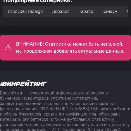
Cruz Azul Hidalgo
Дорадос
Tapatio
Канкун
Х
ВНИМАНИЕ: Статистика может быть неполной,
мы продолжаем добавлять актуальные данные.
Винрейтинг — независимый информационный ресурс о
букмекерских конторах и спортивной статистике,
зарегистрированный как средство массовой информации
(реестровая запись СМИ ЭЛ № ФС 77-83883). Публикует рейтинги
и обзоры букмекеров, сравнения коэффициентов, обучающие
материалы для беттеров, а также футбольную статистику:
расписание матчей, турнирные таблицы, результаты и статистику
по ведущим лигам мира — АПЛ, Бундеслига, Ла Лига, Серия А,