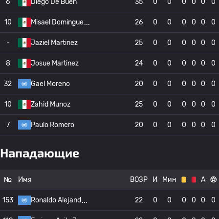
6
Diego De Buen
35
0
0
0
0
0
0
10
Misael Domingue
26
0
0
0
0
0
0
-
Jaziel Martinez
25
0
0
0
0
0
0
8
Josue Martinez
24
0
0
0
0
0
0
32
Gael Moreno
20
0
0
0
0
0
0
10
Zahid Munoz
25
0
0
0
0
0
0
7
Paulo Romero
20
0
0
0
0
0
0
Нападающие
№
Имя
ВОЗР
И
Мин
А
153
Ronaldo Alejand
22
0
0
0
0
0
0