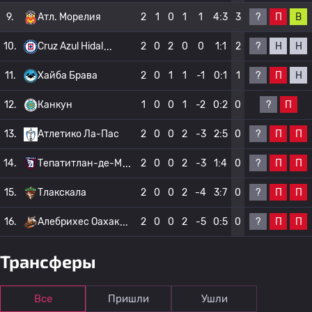
?
П
В
9.
Атл. Морелия
2
1
0
1
1
4:3
3
?
Н
Н
10.
Cruz Azul Hidal
2
0
2
0
0
1:1
2
?
П
Н
11.
Хайба Брава
2
0
1
1
-1
0:1
1
?
П
12.
Канкун
1
0
0
1
-2
0:2
0
?
П
П
13.
Атлетико Ла-Пас
2
0
0
2
-3
2:5
0
?
П
П
14.
Тепатитлан-де-М
2
0
0
2
-3
1:4
0
?
П
П
15.
Тлакскала
2
0
0
2
-4
3:7
0
?
П
П
16.
Алебрихес Оахак
2
0
0
2
-5
0:5
0
Трансферы
Все
Пришли
Ушли