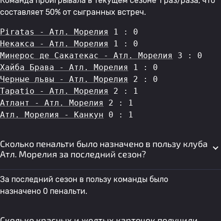
Команда проигрывала в текущем сезоне 1 раз/раза, что
составляет 50% от сыгранных встреч.
Piratas - Атл. Морелия
 1 : 0
Некакса - Атл. Морелия
 1 : 0
Минерос де Сакатекас - Атл. Морелия
 3 : 0
Хайба Брава - Атл. Морелия
 1 : 0
Черные львы - Атл. Морелия
 2 : 0
Tapatio - Атл. Морелия
 2 : 1
Атлант - Атл. Морелия
 2 : 1
Атл. Морелия - Канкун
 0 : 1
Сколько пенальти было назначено в пользу клуба
Атл. Морелия за последний сезон?
За последний сезон в пользу команды было
назначено 0 пенальти.
Сколько красных и желтых карточек получили