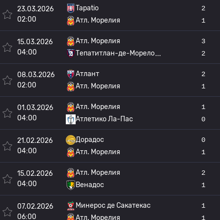
Tapatio
2
23.03.2026
02:00
Атл. Морелия
1
Атл. Морелия
3
15.03.2026
04:00
Тепатитлан-де-Морело
2
Атлант
2
08.03.2026
02:00
Атл. Морелия
1
Атл. Морелия
1
01.03.2026
04:00
Атлетико Ла-Пас
0
Дорадос
0
21.02.2026
04:00
Атл. Морелия
1
Атл. Морелия
2
15.02.2026
04:00
Венадос
1
Минерос де Сакатекас
1
07.02.2026
06:00
Атл. Морелия
1