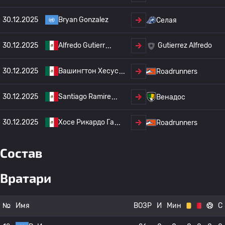
30.12.2025
Bryan Gonzalez
Селая
30.12.2025
Alfredo Gutierr
Gutierrez Alfredo
30.12.2025
Вашингтон Хесус
Roadrunners
30.12.2025
Santiago Ramire
Венадос
30.12.2025
Хосе Рикардо Га
Roadrunners
Состав
Вратари
№
Имя
ВОЗР
И
Мин
С