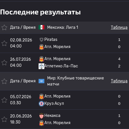
Последние результаты
Дата / Время
Мексика:
Лига 1
Таблица
Piratas
1
02.08.2026
04:00
Атл. Морелия
0
Атл. Морелия
4
26.07.2026
04:00
Атлетико Ла-Пас
2
Мир:
Клубные товарищеские
Дата / Время
Таблица
матчи
Атл. Морелия
0
05.07.2026
03:30
Круз Асул
0
Некакса
1
20.06.2026
18:30
Атл. Морелия
0