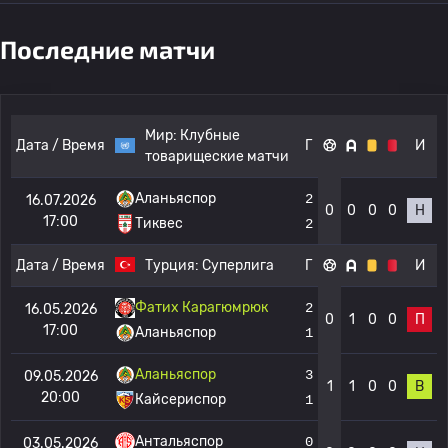
Последние матчи
Мир:
Клубные
Дата / Время
Г
И
товарищеские матчи
Аланьяспор
2
16.07.2026
0
0
0
0
Н
17:00
Тиквес
2
Дата / Время
Турция:
Суперлига
Г
И
Фатих Карагюмрюк
2
16.05.2026
0
1
0
0
П
17:00
Аланьяспор
1
Аланьяспор
3
09.05.2026
1
1
0
0
В
20:00
Кайсериспор
1
Антальяспор
0
03.05.2026