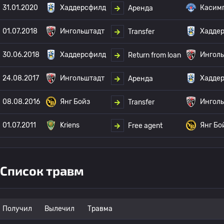
31.01.2020
Хаддерсфилд
Касим
Аренда
01.07.2018
Ингольштадт
Хадде
Transfer
30.06.2018
Хаддерсфилд
Ингол
Return from loan
24.08.2017
Ингольштадт
Хадде
Аренда
08.08.2016
Янг Бойз
Ингол
Transfer
01.07.2011
Kriens
Янг Бо
Free agent
Список травм
Получил
Вылечил
Травма