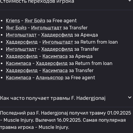
Стоимость переходов игрока
Kriens
-
Янг Бойз
за Free agent
Янг Бойз
-
Ингольштадт
за Transfer
Ингольштадт
-
Хаддерсфилд
за Аренда
Хаддерсфилд
-
Ингольштадт
за Return from loan
Ингольштадт
-
Хаддерсфилд
за Transfer
Хаддерсфилд
-
Касимпаса
за Аренда
Касимпаса
-
Хаддерсфилд
за Return from loan
Хаддерсфилд
-
Касимпаса
за Transfer
Касимпаса
-
Аланьяспор
за Free agent
Как часто получает травмы F. Hadergjonaj
Последний раз F. Hadergjonaj получил травму 01.09.2025
- Muscle Injury. Вылечил 16.09.2025. Самая популярная
травма игрока - Muscle Injury.