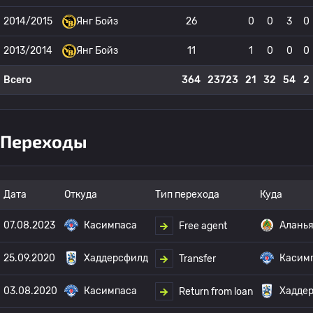
2014/2015
Янг Бойз
26
0
0
3
0
2013/2014
Янг Бойз
11
1
0
0
0
Всего
364
23723
21
32
54
2
Переходы
Дата
Откуда
Тип перехода
Куда
07.08.2023
Касимпаса
Алань
Free agent
25.09.2020
Хаддерсфилд
Касим
Transfer
03.08.2020
Касимпаса
Хадде
Return from loan