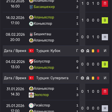
Аланьяспор
1
21.02.2026
1
0
1
0
П
16:00
Басакшехир
2
Аланьяспор
2
14.02.2026
1
0
0
0
В
17:00
Коньяспор
1
Бешикташ
2
08.02.2026
0
0
1
0
Н
20:00
Аланьяспор
2
Дата / Время
Турция:
Кубок
Г
И
Болуспор
0
04.02.2026
0
0
0
0
В
13:00
Аланьяспор
4
Дата / Время
Турция:
Суперлига
Г
И
Аланьяспор
1
31.01.2026
0
1
0
0
П
14:30
Эюпспор
3
Ризе́спор
1
25.01.2026
0
0
0
0
Н
17:00
Аланьяспор
1