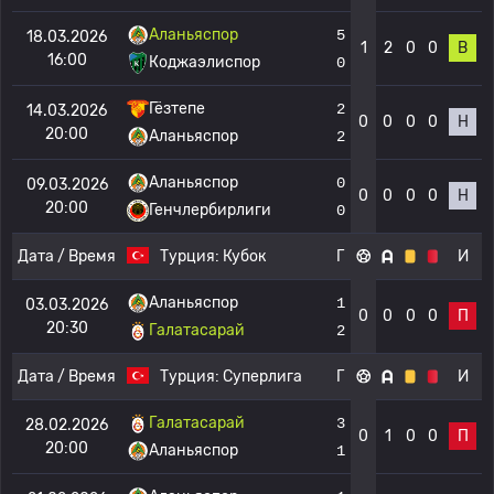
Аланьяспор
5
18.03.2026
1
2
0
0
В
16:00
Коджаэлиспор
0
Гёзтепе
2
14.03.2026
0
0
0
0
Н
20:00
Аланьяспор
2
Аланьяспор
0
09.03.2026
0
0
0
0
Н
20:00
Генчлербирлиги
0
Дата / Время
Турция:
Кубок
Г
И
Аланьяспор
1
03.03.2026
0
0
0
0
П
20:30
Галатасарай
2
Дата / Время
Турция:
Суперлига
Г
И
Галатасарай
3
28.02.2026
0
1
0
0
П
20:00
Аланьяспор
1