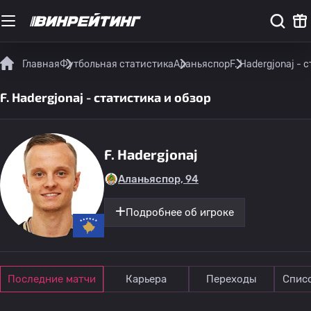
Главная
Футбольная статистика
Аланьяспор
F. Hadergjonaj - 
F. Hadergjonaj - статистика и обзор
F. Hadergjonaj
Аланьяспор, 94
Подробнее об игроке
Последние матчи
Карьера
Переходы
Спис