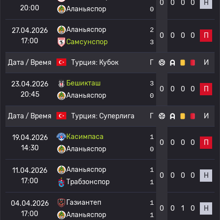
0
0
0
0
Н
20:00
Аланьяспор
0
Аланьяспор
2
27.04.2026
0
0
0
0
П
17:00
Самсунспор
3
Дата / Время
Турция:
Кубок
Г
И
Бешикташ
3
23.04.2026
0
0
0
0
П
20:45
Аланьяспор
0
Дата / Время
Турция:
Суперлига
Г
И
Касимпаса
1
19.04.2026
0
0
0
0
П
14:30
Аланьяспор
0
Аланьяспор
1
11.04.2026
0
0
0
0
Н
17:00
Трабзонспор
1
Газиантеп
1
04.04.2026
0
0
1
0
Н
17:00
Аланьяспор
1