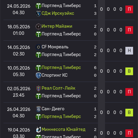
Портленд Тимберс
1
24.05.2026
0
0
0
0
П
04:30
СДж Ирскуэйкс
3
Интер Майами
2
18.05.2026
0
0
0
0
П
01:00
Портленд Тимберс
0
CF Монреаль
2
14.05.2026
0
0
0
0
Н
02:30
Портленд Тимберс
2
Портленд Тимберс
6
10.05.2026
0
0
0
0
В
05:30
Спортинг КС
0
Реал Солт-Лейк
2
02.05.2026
0
0
0
0
П
23:45
Портленд Тимберс
0
Сан-Диего
1
26.04.2026
0
0
0
0
В
04:30
Портленд Тимберс
2
Миннесота Юнайтед
2
19.04.2026
0
0
0
0
П
03:30
Портленд Тимберс
0