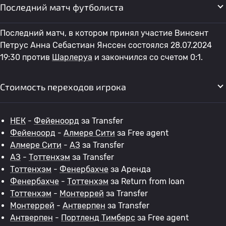
Последний матч футболиста
Последний матч, в котором принял участие Винсент
Петрус Анна Себастиан Янссен состоялся 28.07.2024
19:30 против
Шарлеруа
и закончился со счетом 0:1.
Стоимость переходов игрока
НЕК
-
Фейеноорд
за Transfer
Фейеноорд
-
Алмере Сити
за Free agent
Алмере Сити
-
АЗ
за Transfer
АЗ
-
Тоттенхэм
за Transfer
Тоттенхэм
-
Фенербахче
за Аренда
Фенербахче
-
Тоттенхэм
за Return from loan
Тоттенхэм
-
Монтеррей
за Transfer
Монтеррей
-
Антверпен
за Transfer
Антверпен
-
Портленд Тимберс
за Free agent