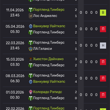
Портленд Тимберс
2
11.04.2026
0
0
0
0
В
23:45
Лос Анджелес
1
Ванкувер Уайткэпс
3
05.04.2026
0
0
0
0
П
05:30
Портленд Тимберс
2
Портленд Тимберс
1
22.03.2026
0
0
0
0
Н
23:45
ЛА Гэлакси
1
Хьюстон Дайнамо
3
15.03.2026
0
0
0
0
П
03:30
Портленд Тимберс
2
Портленд Тимберс
1
08.03.2026
0
0
0
0
П
06:30
Ванкувер Уайткэпс
4
Колорадо Рэпидс
2
01.03.2026
0
0
0
0
П
00:30
Портленд Тимберс
0
Портленд Тимберс
3
22.02.2026