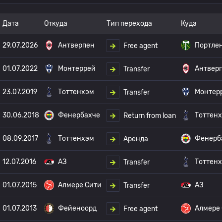
Дата
Откуда
Тип перехода
Куда
29.07.2026
Антверпен
Портле
Free agent
01.07.2022
Монтеррей
Антвер
Transfer
23.07.2019
Тоттенхэм
Монтер
Transfer
30.06.2018
Фенербахче
Тоттен
Return from loan
08.09.2017
Тоттенхэм
Фенерб
Аренда
12.07.2016
АЗ
Тоттен
Transfer
01.07.2015
Алмере Сити
АЗ
Transfer
01.07.2013
Фейеноорд
Алмере
Free agent