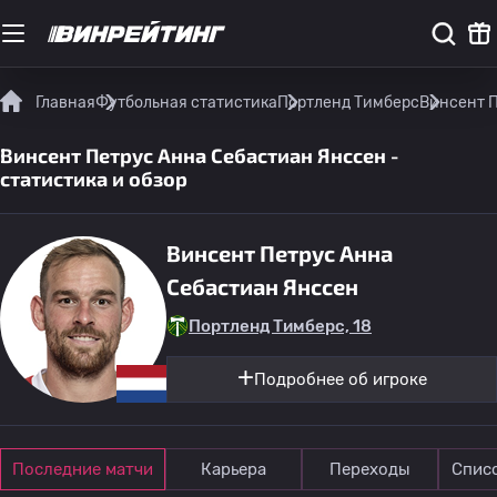
Главная
Футбольная статистика
Портленд Тимберс
Винсент П
Винсент Петрус Анна Себастиан Янссен -
статистика и обзор
Винсент Петрус Анна
Себастиан Янссен
Портленд Тимберс, 18
Подробнее об игроке
Последние матчи
Карьера
Переходы
Спис