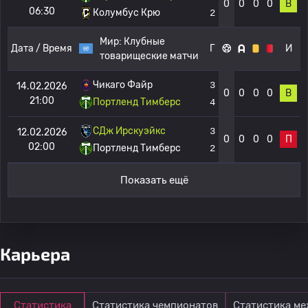
0
0
0
0
В
06:30
Колумбус Крю
2
Мир:
Клубные
Дата / Время
Г
И
товарищеские матчи
Чикаго Файр
3
14.02.2026
0
0
0
0
В
21:00
Портленд Тимберс
4
СДж Ирскуэйкс
3
12.02.2026
0
0
0
0
П
02:00
Портленд Тимберс
2
Показать ещё
Карьера
Статистика
Статистика чемпионатов
Статистика м