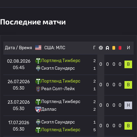
Последние матчи
Дата / Время
США:
МЛС
Г
И
Портленд Тимберс
2
02.08.2026
0
0
0
0
В
05:45
Сиэтл Саундерс
1
Портленд Тимберс
2
26.07.2026
0
0
0
0
В
05:30
Реал Солт-Лейк
1
Портленд Тимберс
2
23.07.2026
0
0
0
0
Н
05:30
Даллас
2
Сиэтл Саундерс
1
17.07.2026
0
0
0
0
В
05:30
Портленд Тимберс
5