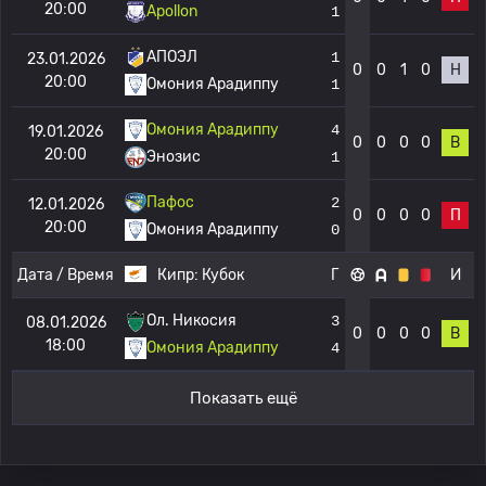
20:00
Apollon
1
АПОЭЛ
1
23.01.2026
0
0
1
0
Н
20:00
Омония Арадиппу
1
Омония Арадиппу
4
19.01.2026
0
0
0
0
В
20:00
Энозис
1
Пафос
2
12.01.2026
0
0
0
0
П
20:00
Омония Арадиппу
0
Дата / Время
Кипр:
Кубок
Г
И
Ол. Никосия
3
08.01.2026
0
0
0
0
В
18:00
Омония Арадиппу
4
Показать ещё