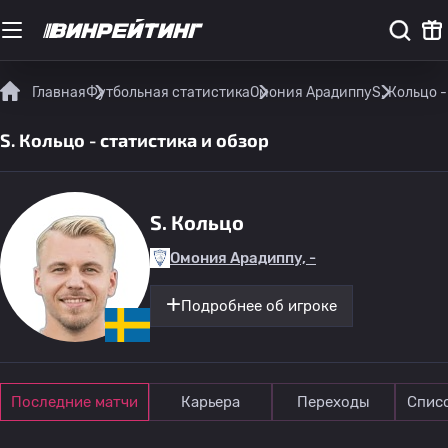
Главная
Футбольная статистика
Омония Арадиппу
S. Кольцо 
S. Кольцо - статистика и обзор
S. Кольцо
Омония Арадиппу, -
Подробнее об игроке
Последние матчи
Карьера
Переходы
Спис