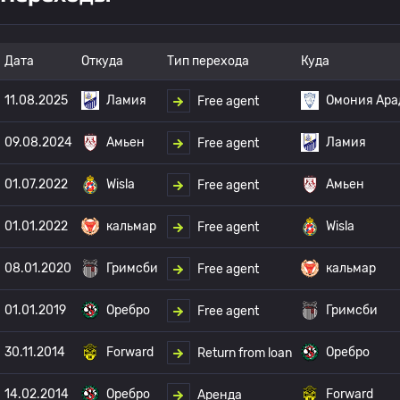
Дата
Откуда
Тип перехода
Куда
11.08.2025
Ламия
Омония Ара
Free agent
09.08.2024
Амьен
Ламия
Free agent
01.07.2022
Wisla
Амьен
Free agent
01.01.2022
кальмар
Wisla
Free agent
08.01.2020
Гримсби
кальмар
Free agent
01.01.2019
Оребро
Гримсби
Free agent
30.11.2014
Forward
Оребро
Return from loan
14.02.2014
Оребро
Forward
Аренда