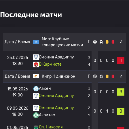
Последние матчи
Мир:
Клубные
Дата / Время
Г
И
товарищеские матчи
Омония Арадиппу
3
25.07.2026
0
0
0
0
П
18:30
В Кармиоте
4
Дата / Время
Кипр:
1 дивизион
Г
И
Аахен
1
15.05.2026
0
0
0
0
В
19:00
Омония Арадиппу
2
Омония Арадиппу
2
09.05.2026
0
0
1
0
В
18:00
Акритас
1
Ол. Никосия
2
01.05.2026