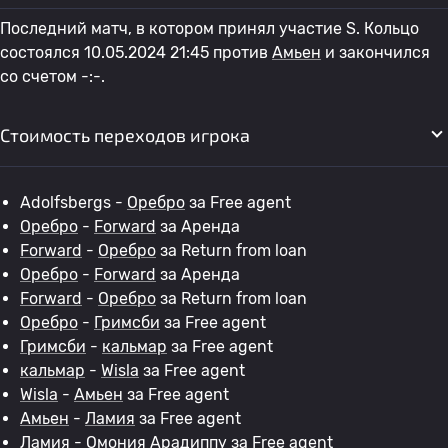
Последний матч, в котором принял участие S. Кольцо
состоялся 10.05.2024 21:45 против
Амьен
и закончился
со счетом -:-.
Стоимость переходов игрока
Adolfsbergs -
Оребро
за Free agent
Оребро
-
Forward
за Аренда
Forward
-
Оребро
за Return from loan
Оребро
-
Forward
за Аренда
Forward
-
Оребро
за Return from loan
Оребро
-
Гримсби
за Free agent
Гримсби
-
кальмар
за Free agent
кальмар
-
Wisla
за Free agent
Wisla
-
Амьен
за Free agent
Амьен
-
Ламия
за Free agent
Ламия
-
Омония Арадиппу
за Free agent