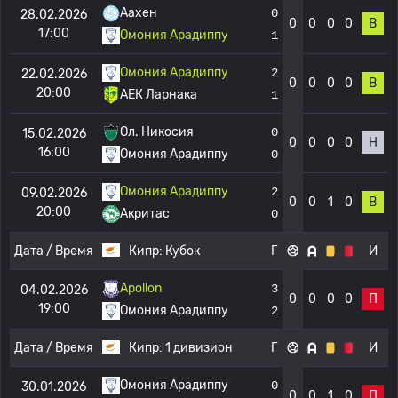
Аахен
0
28.02.2026
0
0
0
0
В
17:00
Омония Арадиппу
1
Омония Арадиппу
2
22.02.2026
0
0
0
0
В
20:00
АЕК Ларнака
1
Ол. Никосия
0
15.02.2026
0
0
0
0
Н
16:00
Омония Арадиппу
0
Омония Арадиппу
2
09.02.2026
0
0
1
0
В
20:00
Акритас
0
Дата / Время
Кипр:
Кубок
Г
И
Apollon
3
04.02.2026
0
0
0
0
П
19:00
Омония Арадиппу
2
Дата / Время
Кипр:
1 дивизион
Г
И
Омония Арадиппу
0
30.01.2026
0
0
1
0
П