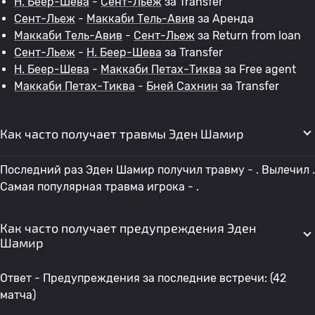
H. Беер-Шева
-
Сент-Льеж
за Transfer
Сент-Льеж
-
Маккаби Тель-Авив
за Аренда
Маккаби Тель-Авив
-
Сент-Льеж
за Return from loan
Сент-Льеж
-
H. Беер-Шева
за Transfer
H. Беер-Шева
-
Маккаби Петах-Тиква
за Free agent
Маккаби Петах-Тиква
-
Бней Сахнин
за Transfer
Как часто получает травмы Эден Шамир
Последний раз Эден Шамир получил травму - . Вылечил .
Самая популярная травма игрока - .
Как часто получает предупреждения Эден
Шамир
Ответ - Предупреждения за последние встречи: (42
матча)