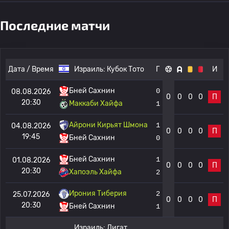
Последние матчи
Дата / Время
Израиль:
Кубок Тото
Г
И
Бней Сахнин
0
08.08.2026
0
0
0
0
П
20:30
Маккаби Хайфа
1
Айрони Кирьят Шмона
1
04.08.2026
0
0
0
0
П
19:45
Бней Сахнин
0
Бней Сахнин
1
01.08.2026
0
0
0
0
П
20:30
Хапоэль Хайфа
2
Ирония Тиберия
2
25.07.2026
0
0
0
0
П
20:30
Бней Сахнин
1
Израиль:
Лигат