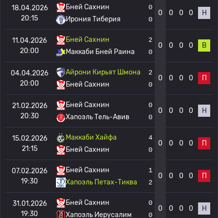
Бней Сахнин
0
18.04.2026
0
0
0
0
Н
20:15
Ирония Тиберия
0
Бней Сахнин
2
11.04.2026
0
0
0
0
В
20:00
Маккаби Бней Раина
0
Айрони Кирьят Шмона
2
04.04.2026
0
0
0
0
П
20:00
Бней Сахнин
0
Бней Сахнин
0
21.02.2026
0
0
0
0
Н
20:30
Хапоэль Тель-Авив
0
Маккаби Хайфа
4
15.02.2026
0
0
0
0
П
21:15
Бней Сахнин
0
Бней Сахнин
1
07.02.2026
0
0
0
0
П
19:30
Хапоэль Петах-Тиква
2
Бней Сахнин
0
31.01.2026
0
0
0
0
Н
19:30
Хапоэль Иерусалим
0