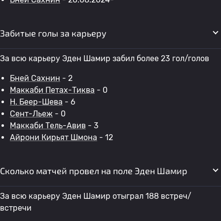
Забитые голы за карьеру
За всю карьеру Эден Шамир забил более 23 гол/голов
Бней Сахнин
- 2
Маккаби Петах-Тиква
- 0
H. Беер-Шева
- 6
Сент-Льеж
- 0
Маккаби Тель-Авив
- 3
Айрони Кирьят Шмона
- 12
Сколько матчей провел на поле Эден Шамир
За всю карьеру Эден Шамир отыграл 188 встреч/
встречи