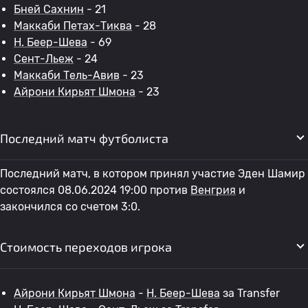
Бней Сахнин
- 21
Маккаби Петах-Тиква
- 28
H. Беер-Шева
- 69
Сент-Льеж
- 24
Маккаби Тель-Авив
- 23
Айрони Кирьят Шмона
- 23
Последний матч футболиста
Последний матч, в котором принял участие Эден Шамир
состоялся 08.06.2024 19:00 против
Венгрия
и
закончился со счетом 3:0.
Стоимость переходов игрока
Айрони Кирьят Шмона
-
H. Беер-Шева
за Transfer