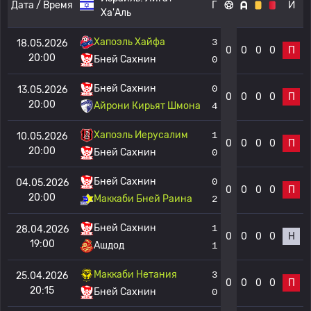
Дата / Время
Г
И
Ха'Аль
Хапоэль Хайфа
3
18.05.2026
0
0
0
0
П
20:00
Бней Сахнин
0
Бней Сахнин
0
13.05.2026
0
0
0
0
П
20:00
Айрони Кирьят Шмона
4
Хапоэль Иерусалим
1
10.05.2026
0
0
0
0
П
20:00
Бней Сахнин
0
Бней Сахнин
0
04.05.2026
0
0
0
0
П
20:00
Маккаби Бней Раина
2
Бней Сахнин
1
28.04.2026
0
0
0
0
Н
19:00
Ашдод
1
Маккаби Нетания
3
25.04.2026
0
0
0
0
П
20:15
Бней Сахнин
0