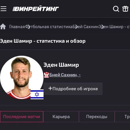
Главная
Футбольная статистика
Бней Сахнин
Эден Шамир - с
Эден Шамир - статистика и обзор
Эден Шамир
Бней Сахнин, -
Подробнее об игроке
Последние матчи
Карьера
Переходы
Тр