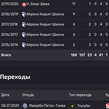
2019/2020
H. Беер-Шева
17
1
0
4
0
2018/2019
Айрони Кирьят Шмона
9
5
0
6
0
2017/2018
Айрони Кирьят Шмона
6
2
0
4
0
2016/2017
Айрони Кирьят Шмона
6
2
0
4
0
2015/2016
Айрони Кирьят Шмона
2
3
0
0
0
Всего
188
107
23
4
41
1
Переходы
Дата
Откуда
Тип перехода
К
08.07.2025
Маккаби Петах-Тиква
Transfer