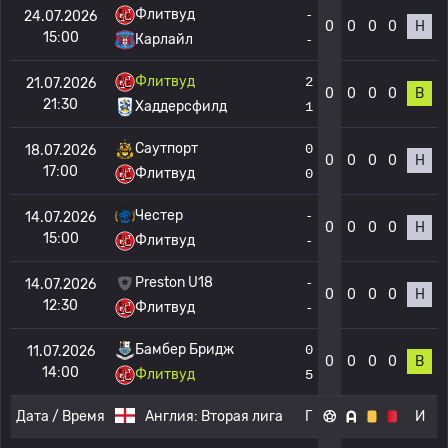
Флитвуд
-
24.07.2026
0
0
0
0
Н
15:00
Карлайл
-
Флитвуд
2
21.07.2026
0
0
0
0
В
21:30
Хаддерсфилд
1
Саутпорт
0
18.07.2026
0
0
0
0
Н
17:00
Флитвуд
0
Честер
-
14.07.2026
0
0
0
0
Н
15:00
Флитвуд
-
Preston U18
-
14.07.2026
0
0
0
0
Н
12:30
Флитвуд
-
Бамбер Бридж
0
11.07.2026
0
0
0
0
В
14:00
Флитвуд
5
Дата / Время
Англия:
Вторая лига
Г
И