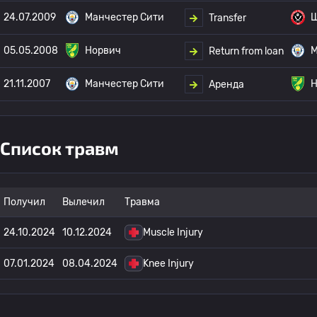
24.07.2009
Манчестер Сити
Ш
Transfer
05.05.2008
Норвич
М
Return from loan
21.11.2007
Манчестер Сити
Н
Аренда
Список травм
Получил
Вылечил
Травма
24.10.2024
10.12.2024
Muscle Injury
07.01.2024
08.04.2024
Knee Injury