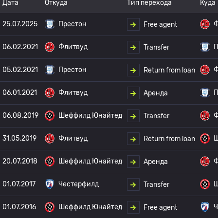
Дата
Откуда
Тип перехода
Куда
25.07.2025
Престон
Ф
Free agent
06.02.2021
Флитвуд
П
Transfer
05.02.2021
Престон
Ф
Return from loan
06.01.2021
Флитвуд
П
Аренда
06.08.2019
Шеффилд Юнайтед
Ф
Transfer
31.05.2019
Флитвуд
Ш
Return from loan
20.07.2018
Шеффилд Юнайтед
Ф
Аренда
01.07.2017
Честерфилд
Ш
Transfer
01.07.2016
Шеффилд Юнайтед
Ч
Free agent