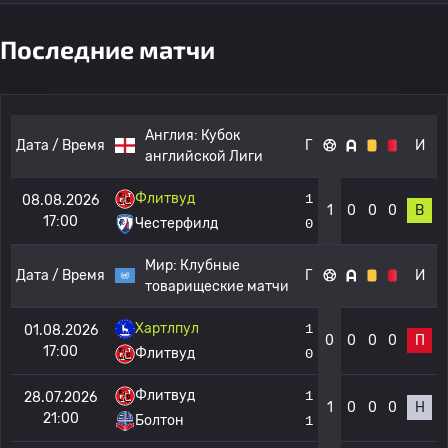
Последние матчи
Англия:
Кубок
Дата / Время
Г
И
английской Лиги
Флитвуд
1
08.08.2026
1
0
0
0
В
17:00
Честерфилд
0
Мир:
Клубные
Дата / Время
Г
И
товарищеские матчи
Хартлпул
1
01.08.2026
0
0
0
0
П
17:00
Флитвуд
0
Флитвуд
1
28.07.2026
1
0
0
0
Н
21:00
Болтон
1