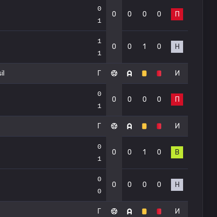
0
0
0
0
0
П
1
1
0
0
1
0
Н
1
il
Г
И
0
0
0
0
0
П
1
Г
И
0
0
0
1
0
В
1
0
0
0
0
0
Н
0
Г
И