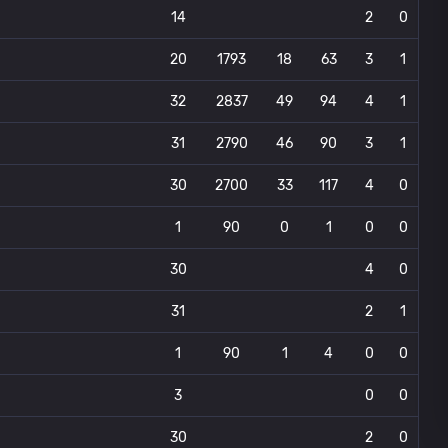
14
2
0
20
1793
18
63
3
1
32
2837
49
94
4
1
31
2790
46
90
3
1
30
2700
33
117
4
0
1
90
0
1
0
0
30
4
0
31
2
1
1
90
1
4
0
0
3
0
0
30
2
0