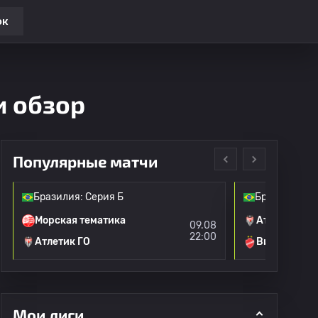
ок
и обзор
Популярные матчи
Бразилия: Серия Б
Бразилия: С
Морская тематика
Атлетик ГО
09.08
22:00
Атлетик ГО
Вила Нова
Мои лиги