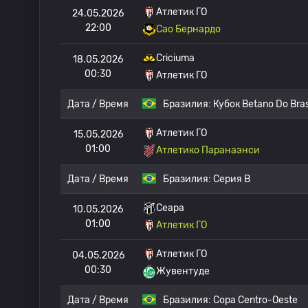
Атлетик ГО
24.05.2026
22:00
Сао Бернардо
Criciuma
18.05.2026
00:30
Атлетик ГО
Дата / Время
Бразилия:
Кубок Betano Do Bras
Атлетик ГО
15.05.2026
01:00
Атлетико Паранаэнси
Дата / Время
Бразилия:
Серия B
Сеара
10.05.2026
01:00
Атлетик ГО
Атлетик ГО
04.05.2026
00:30
Жувентуде
Дата / Время
Бразилия:
Copa Centro-Oeste