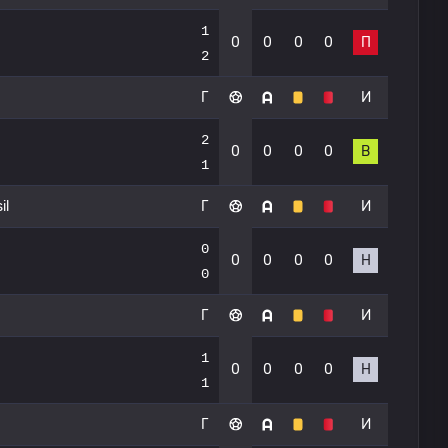
1
0
0
0
0
П
2
Г
И
2
0
0
0
0
В
1
il
Г
И
0
0
0
0
0
Н
0
Г
И
1
0
0
0
0
Н
1
Г
И