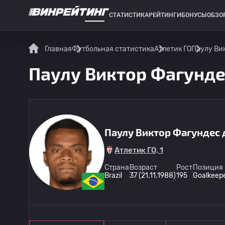
СТАТИСТИКА
РЕЙТИНГИ
БОНУСЫ
ОБЗО
СПОРТИВНАЯ СТАТИСТИКА
Главная
Футбольная статистика
Атлетик ГО
Паулу Вик
Паулу Виктор Фагундес
Паулу Виктор Фагундес 
Атлетик ГО, 1
Страна
Возраст
Рост
Позиция 
Brazil
37 (21.11.1988)
195
Goalkeep