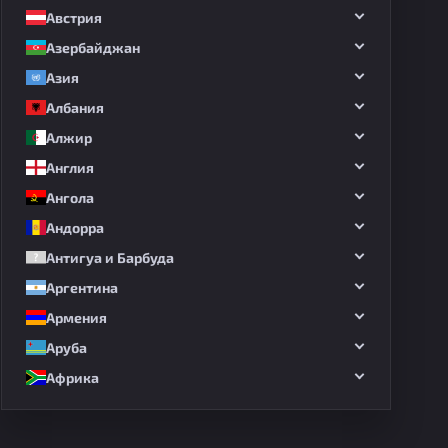
Австрия
Азербайджан
Азия
Албания
Алжир
Англия
Ангола
Андорра
Антигуа и Барбуда
Аргентина
Армения
Аруба
Африка