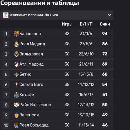
Соревнования и таблицы
Чемпионат Испании: Ла Лига
Игры
В/Н/П
Очки
Барселона
38
31/1/6
94
1
Реал Мадрид
38
27/5/6
86
2
Вильярреал
38
22/6/10
72
3
Атл. Мадрид
38
21/6/11
69
4
Бетис
38
15/15/8
60
5
Сельта Виго
38
14/12/12
54
6
Хетафе
38
15/6/17
51
7
Райо Вальекано
38
12/14/12
50
8
Валенсия
38
13/10/15
49
9
Реал Сосьедад
38
11/13/14
46
10