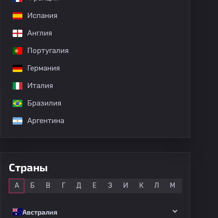
Испания
Англия
Португалия
Германия
Италия
Бразилия
Аргентина
Страны
Все
А
Б
В
Г
Д
Е
З
И
К
Л
М
Н
О
Австралия