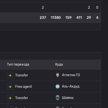
2
2
0
237
11380
159
411
29
4
Тип перехода
Куда
Атлетик ГО
Transfer
Аль-Ахдуд
Free agent
Шавеш
Transfer