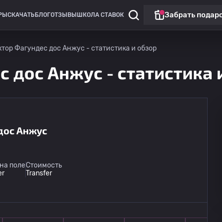
Забрать подар
РЫ
СКАЧАТЬ
БЛОГ
ОТЗЫВЫ
ШКОЛА СТАВОК
тор Фагундес дос Анжус - статистика и обзор
 дос Анжус - статистика 
дос Анжус
Бразилия: Серия Б
Атлетик ГО
15.08
на поле
Стоимость
22:00
Вила Нова
er
Transfer