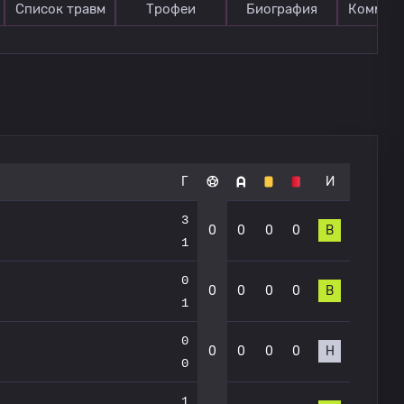
Список травм
Трофеи
Биография
Коммен
Г
И
3
0
0
0
0
В
1
0
0
0
0
0
В
1
0
0
0
0
0
Н
0
1