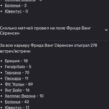
Болонья
- 2
Ювентус
- 0
Сколько матчей провел на поле Фрида Ванг
Сёренсен
За всю карьеру Фрида Ванг Сёренсен отыграл 278
встреч/встречи
Брешия - 18
FeralpiSalo - 5
Тернана
- 70
Пескара
- 11
ФК "Кольн
- 89
Янг Бойз
- 16
Хелллас Верона
- 10
Болонья
- 42
Ювентус
- 17