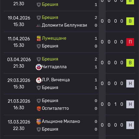
0
0
0
0
В
21:30
Брешия
1
Брешия
2
19.04.2026
0
0
0
0
В
15:30
Доломити Беллунези
0
Лумеццане
1
11.04.2026
0
0
0
0
П
15:30
Брешия
0
Брешия
2
03.04.2026
0
0
0
0
В
21:30
Читтаделла
1
Л.Р. Виченца
1
29.03.2026
0
0
0
0
Н
15:30
Брешия
1
Брешия
0
21.03.2026
0
0
1
0
Н
16:30
Оспиталетто
0
Альционе Милано
0
13.03.2026
0
0
0
0
Н
22:30
Брешия
0