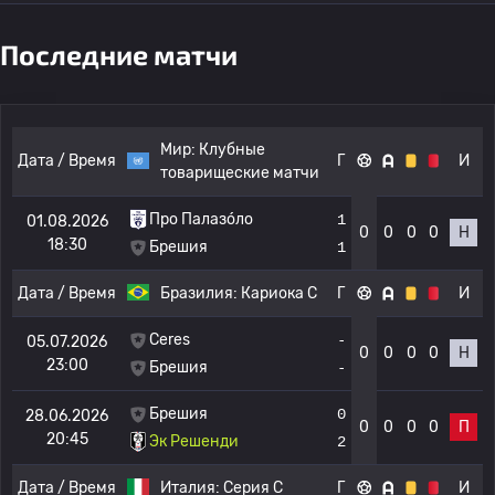
Последние матчи
Мир:
Клубные
Дата / Время
Г
И
товарищеские матчи
Про Палазо́ло
1
01.08.2026
0
0
0
0
Н
18:30
Брешия
1
Дата / Время
Бразилия:
Кариока C
Г
И
Ceres
-
05.07.2026
0
0
0
0
Н
23:00
Брешия
-
Брешия
0
28.06.2026
0
0
0
0
П
20:45
Эк Решенди
2
Дата / Время
Италия:
Серия C
Г
И