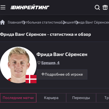
Главная
Футбольная статистика
Брешия
Фрида Ванг Сёренсен
Фрида Ванг Сёренсен - статистика и обзор
Фрида Ванг Сёренсен
Брешия, 4
Подробнее об игроке
Последние матчи
Карьера
Переходы
Тр