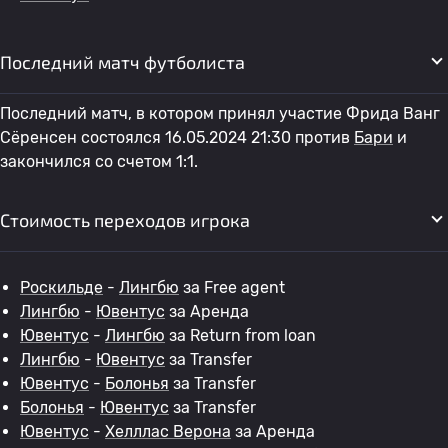
Последний матч футболиста
Последний матч, в котором принял участие Фрида Ванг
Сёренсен состоялся 16.05.2024 21:30 против
Бари
и
закончился со счетом 1:1.
Стоимость переходов игрока
Роскильде
-
Лингбю
за Free agent
Лингбю
-
Ювентус
за Аренда
Ювентус
-
Лингбю
за Return from loan
Лингбю
-
Ювентус
за Transfer
Ювентус
-
Болонья
за Transfer
Болонья
-
Ювентус
за Transfer
Ювентус
-
Хелллас Верона
за Аренда