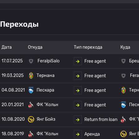
Переходы
Дата
Откуда
Тип перехода
Куда
17.07.2025
FeralpiSalo
Бре
Free agent
19.03.2025
Тернана
Fera
Free agent
04.08.2021
Пескара
Тер
Free agent
20.01.2021
ФК "Кольн
Пес
Free agent
10.08.2020
Янг Бойз
ФК "
Return from loan
18.08.2019
ФК "Кольн
Янг 
Аренда