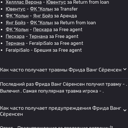
Хелллас Верона
-
Ювентус
за Return from loan
Ювентус
-
ФК "Кольн
за Transfer
ФК "Кольн
-
Янг Бойз
за Аренда
Янг Бойз
-
ФК "Кольн
за Return from loan
ФК "Кольн
-
Пескара
за Free agent
Пескара
-
Тернана
за Free agent
Тернана
- FeralpiSalo за Free agent
FeralpiSalo - Брешия за Free agent
Как часто получает травмы Фрида Ванг Сёренсен
Последний раз Фрида Ванг Сёренсен получил травму - .
Вылечил . Самая популярная травма игрока - .
Как часто получает предупреждения Фрида Ванг
Сёренсен