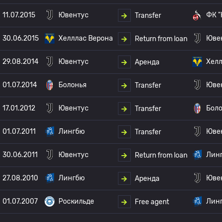
11.07.2015
Ювентус
ФК "
Transfer
30.06.2015
Хелллас Верона
Юве
Return from loan
29.08.2014
Ювентус
Хелл
Аренда
01.07.2014
Болонья
Юве
Transfer
17.01.2012
Ювентус
Бол
Transfer
01.07.2011
Лингбю
Юве
Transfer
30.06.2011
Ювентус
Лин
Return from loan
27.08.2010
Лингбю
Юве
Аренда
01.07.2007
Роскильде
Лин
Free agent