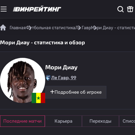
Главная
Футбольная статистика
Ле Гавр
Мори Диау - статисти
Мори Диау - статистика и обзор
Мори Диау
Ле Гавр, 99
Подробнее об игроке
Последние матчи
Карьера
Переходы
Спис