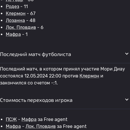
Родез
- 11
Клермон
- 67
Лозанна
- 48
Лок. Пловдив
- 6
Мафра
- 1
Последний матч футболиста
Последний матч, в котором принял участие Мори Диау
состоялся 12.05.2024 22:00 против
Клермон
и
закончился со счетом -:1.
Стоимость переходов игрока
ПСЖ
-
Мафра
за Free agent
Мафра
-
Лок. Пловдив
за Free agent