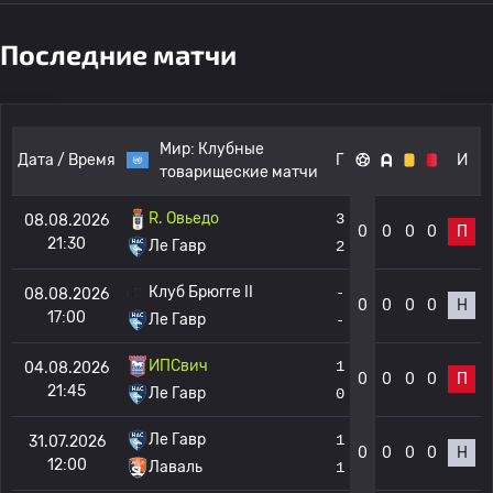
Последние матчи
Мир:
Клубные
Дата / Время
Г
И
товарищеские матчи
R. Овьедо
3
08.08.2026
0
0
0
0
П
21:30
Ле Гавр
2
Клуб Брюгге II
-
08.08.2026
0
0
0
0
Н
17:00
Ле Гавр
-
ИПСвич
1
04.08.2026
0
0
0
0
П
21:45
Ле Гавр
0
Ле Гавр
1
31.07.2026
0
0
0
0
Н
12:00
Лаваль
1