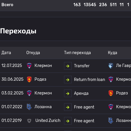
Всего
163
13545
236
511
11
1
Переходы
Дата
Откуда
Тип перехода
Куда
12.07.2025
Клермон
Ле Гав
Transfer
30.06.2025
Родез
Клерм
Return from loan
03.02.2025
Клермон
Родез
Аренда
01.07.2022
Лозанна
Клерм
Free agent
01.07.2019
United Zurich
Лозанн
Free agent