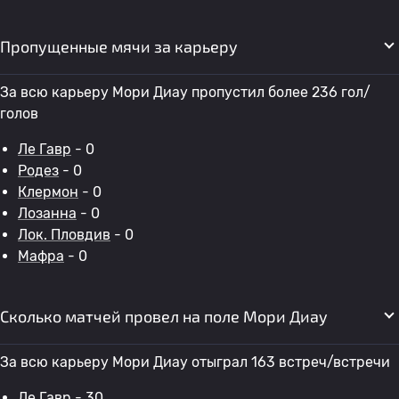
Пропущенные мячи за карьеру
За всю карьеру Мори Диау пропустил более 236 гол/
голов
Ле Гавр
- 0
Родез
- 0
Клермон
- 0
Лозанна
- 0
Лок. Пловдив
- 0
Мафра
- 0
Сколько матчей провел на поле Мори Диау
За всю карьеру Мори Диау отыграл 163 встреч/встречи
Ле Гавр
- 30