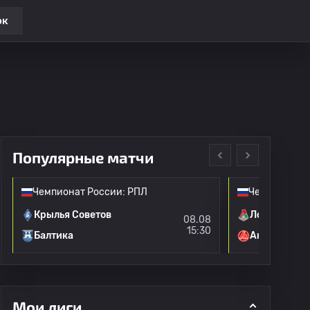
ок
Популярные матчи
Чемпионат России: РПЛ
Чемпионат Р
Крылья Советов
Локомотив 
08.08
15:30
Балтика
Акрон
Мои лиги