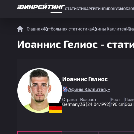
СТАТИСТИКА
РЕЙТИНГИ
БОНУСЫ
ОБЗО
СПОРТИВНАЯ СТАТИСТИКА
Главная
Футбольная статистика
Афины Каллитея
Иоа
Иоаннис Гелиос - стат
Иоаннис Гелиос
Афины Каллитея, -
Страна
Возраст
Рост
Пози
Germany
33 (24.04.1992)
190 cm
Goal