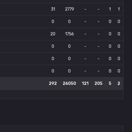
31
2779
-
-
1
1
0
0
-
-
0
0
20
1756
-
-
0
0
0
0
-
-
0
0
0
0
-
-
0
0
0
0
-
-
0
0
292
26050
121
205
5
2