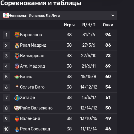
Соревнования и таблицы
Чемпионат Испании: Ла Лига
Игры
В/Н/П
Очки
Барселона
38
31/1/6
94
1
Реал Мадрид
38
27/5/6
86
2
Вильярреал
38
22/6/10
72
3
Атл. Мадрид
38
21/6/11
69
4
Бетис
38
15/15/8
60
5
Сельта Виго
38
14/12/12
54
6
Хетафе
38
15/6/17
51
7
Райо Вальекано
38
12/14/12
50
8
Валенсия
38
13/10/15
49
9
Реал Сосьедад
38
11/13/14
46
10