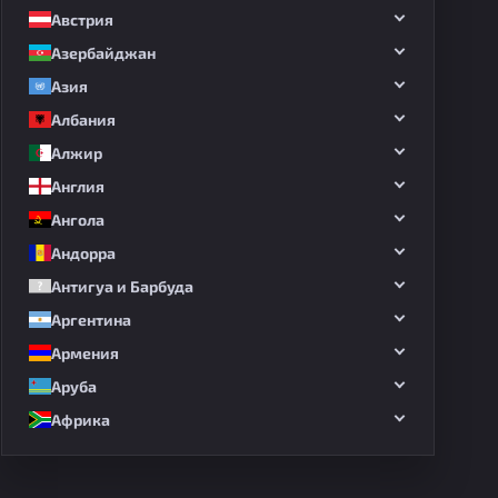
Австрия
Азербайджан
Азия
Албания
Алжир
Англия
Ангола
Андорра
Антигуа и Барбуда
Аргентина
Армения
Аруба
Африка