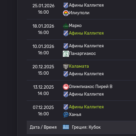
Афины Каллитея
25.01.2026
16:00
Илиуполи
Марко
18.01.2026
16:00
Афины Каллитея
Афины Каллитея
10.01.2026
16:00
Панаргиакос
Каламата
20.12.2025
15:00
Афины Каллитея
Олимпиакос Пирей B
13.12.2025
14:00
Афины Каллитея
Афины Каллитея
07.12.2025
16:00
Ханья
Дата / Время
Греция:
Кубок