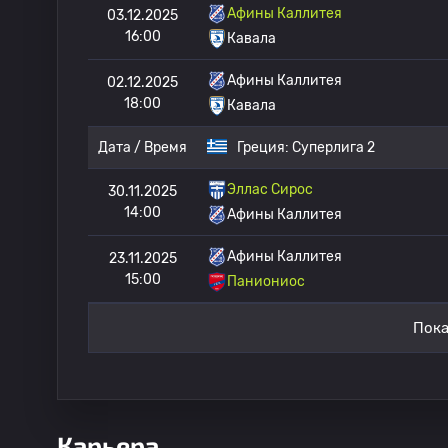
Афины Каллитея
03.12.2025
16:00
Кавала
Афины Каллитея
02.12.2025
18:00
Кавала
Дата / Время
Греция:
Суперлига 2
Эллас Сирос
30.11.2025
14:00
Афины Каллитея
Афины Каллитея
23.11.2025
15:00
Паниониос
Пока
Карьера