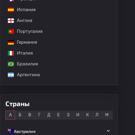
Испания
Англия
дных матчей
Португалия
Германия
Италия
Бразилия
Аргентина
Страны
Все
А
Б
В
Г
Д
Е
З
И
К
Л
М
Н
О
Австралия