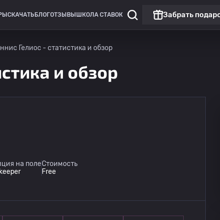
Забрать подар
РЫ
СКАЧАТЬ
БЛОГ
ОТЗЫВЫ
ШКОЛА СТАВОК
ннис Гелиос - статистика и обзор
истика и обзор
Чемпионат России: РПЛ
Матч дня
Динамо Москва
09.08
ция на поле
Стоимость
14:30
Динамо Махачкала
keeper
Free