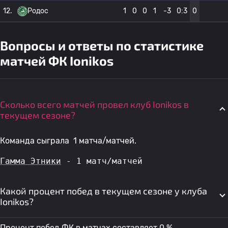
12.
Родос
1
0
0
1
-3
0:3
0
Вопросы и ответы по статистике
матчей ФК Ionikos
Сколько всего матчей провел клуб Ionikos в
текущем сезоне?
Команда сыграла 1 матча/матчей.
Гамма Этники
 - 1 матч/матчей
Какой процент побед в текущем сезоне у клуба
Ionikos?
Процент побед ФК в матчах составляет 0 %.