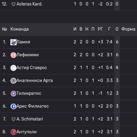
12.
Asteras Kard.
1
0
0
1
-2
0:2
0
№
Команда
И
В
Н
П
РГ
Г
О
Форма
1.
Ламия
2
2
0
0
+3
7:4
6
2.
Лефкимми
2
2
0
0
+2
3:1
6
3.
Астир Ставрос
2
1
1
0
+1
5:4
4
4.
Анагенниси Арта
2
1
0
1
+0
3:3
3
5.
Тиликратис
2
1
0
1
-1
1:2
3
6.
Арис Филиатес
1
1
0
0
+2
2:0
3
7.
A. Schimatari
2
1
0
1
+2
3:1
3
8.
Антуполи
2
1
0
1
+2
3:1
3