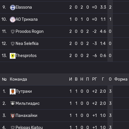
9.
Elassona
2
0
2
0
+0
3:3
2
10.
АО Трикала
1
0
1
0
+0
1:1
1
11.
Proodos Rogon
2
0
0
2
-2
4:6
0
12.
Nea Selefkia
2
0
0
2
-3
1:4
0
13.
Thesprotos
2
0
0
2
-6
0:6
0
№
Команда
И
В
Н
П
РГ
Г
О
Форма
1.
Лутраки
1
1
0
0
+2
2:0
3
2.
Мильтиадис
1
1
0
0
+2
2:0
3
3.
Панахайки
1
1
0
0
+1
1:0
3
4.
Pelopas Kiatou
1
1
0
0
+1
1:0
3