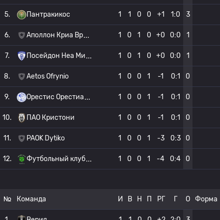
5.
Пантракикос
1
1
0
0
+1
1:0
3
6.
Аполлон Криа Вр
1
0
1
0
+0
0:0
1
7.
Посейдон Неа Ми
1
0
1
0
+0
0:0
1
8.
Aetos Ofrynio
1
0
0
1
-1
0:1
0
9.
Орестис Орестиа
1
0
0
1
-1
0:1
0
10.
ПАО Кристони
1
0
0
1
-1
0:1
0
11.
PAOK Dytiko
1
0
0
1
-3
0:3
0
12.
Футбольный клуб
1
0
0
1
-4
0:4
0
№
Команда
И
В
Н
П
РГ
Г
О
Форма
1.
Верия
1
1
0
0
+2
2:0
3