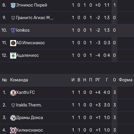
8.
Этникос Пирей
1
0
1
0
+0
1:1
1
9.
Гранитс Агиас М
1
0
0
1
-2
1:3
0
10.
Ionikos
1
0
0
1
-2
1:3
0
11.
AO Илисиакос
1
0
0
1
-3
0:3
0
12.
Ацалениос
1
0
0
1
-4
0:4
0
№
Команда
И
В
Н
П
РГ
Г
О
Форма
1.
Xanthi FC
1
1
0
0
+4
4:0
3
2.
Iraklis Therm.
1
1
0
0
+3
3:0
3
3.
Драмы Докса
1
1
0
0
+1
1:0
3
4.
Килкисиакос
1
1
0
0
+1
1:0
3