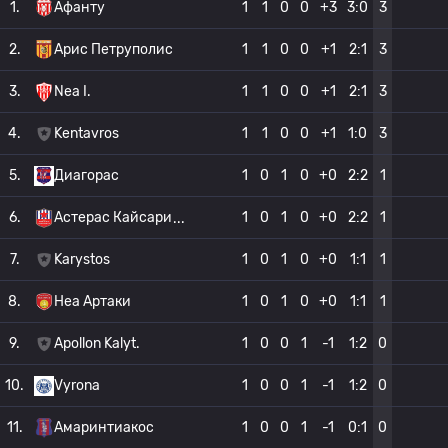
1.
Афанту
1
1
0
0
+3
3:0
3
2.
Арис Петруполис
1
1
0
0
+1
2:1
3
3.
Nea I.
1
1
0
0
+1
2:1
3
4.
Kentavros
1
1
0
0
+1
1:0
3
5.
Диагорас
1
0
1
0
+0
2:2
1
6.
Астерас Кайсари
1
0
1
0
+0
2:2
1
7.
Karystos
1
0
1
0
+0
1:1
1
8.
Неа Артаки
1
0
1
0
+0
1:1
1
9.
Apollon Kalyt.
1
0
0
1
-1
1:2
0
10.
Vyrona
1
0
0
1
-1
1:2
0
11.
Амаринтиакос
1
0
0
1
-1
0:1
0