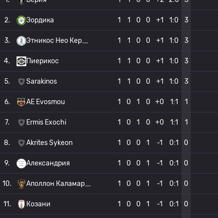
2.
Эордика
1
1
0
0
+1
1:0
3
3.
Этникос Нео Кер
1
1
0
0
+1
1:0
3
4.
Пиерикос
1
1
0
0
+1
1:0
3
5.
Sarakinos
1
1
0
0
+1
1:0
3
6.
AE Evosmou
1
0
1
0
+0
1:1
1
7.
Ermis Exochi
1
0
1
0
+0
1:1
1
8.
Akrites Sykeon
1
0
0
1
-1
0:1
0
9.
Александрия
1
0
0
1
-1
0:1
0
10.
Аполлон Каламар
1
0
0
1
-1
0:1
0
11.
Козани
1
0
0
1
-1
0:1
0