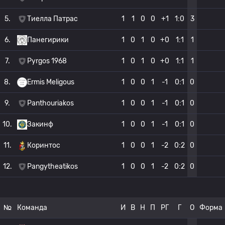
5.
Тиелла Патрас
1
1
0
0
+1
1:0
3
6.
Панегирики
1
0
1
0
+0
1:1
1
7.
Pyrgos 1968
1
0
1
0
+0
1:1
1
8.
Ermis Meligous
1
0
0
1
-1
0:1
0
9.
Panthouriakos
1
0
0
1
-1
0:1
0
10.
Закинф
1
0
0
1
-1
0:1
0
11.
Коринтос
1
0
0
1
-2
0:2
0
12.
Pangytheatikos
1
0
0
1
-2
0:2
0
№
Команда
И
В
Н
П
РГ
Г
О
Форма