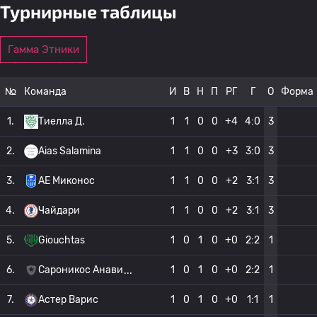
Турнирные таблицы
Гамма Этники
№
Команда
И
В
Н
П
РГ
Г
О
Форма
1.
Тиелла Д.
1
1
0
0
+4
4:0
3
2.
Aias Salamina
1
1
0
0
+3
3:0
3
3.
AE Миконос
1
1
0
0
+2
3:1
3
4.
Чайдари
1
1
0
0
+2
3:1
3
5.
Giouchtas
1
0
1
0
+0
2:2
1
6.
Сароникос Анави
1
0
1
0
+0
2:2
1
7.
Астер Варис
1
0
1
0
+0
1:1
1