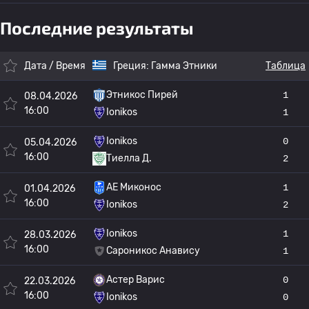
Последние результаты
Дата / Время
Греция:
Гамма Этники
Таблица
Этникос Пирей
1
08.04.2026
16:00
Ionikos
1
Ionikos
0
05.04.2026
16:00
Тиелла Д.
2
AE Миконос
1
01.04.2026
16:00
Ionikos
2
Ionikos
1
28.03.2026
16:00
Сароникос Анавису
1
Астер Варис
0
22.03.2026
16:00
Ionikos
0