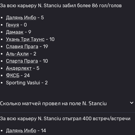
За всю карьеру N. Stanciu забил более 86 гол/голов
Далянь Инбо
- 5
Генуя
- 0
Дамаак
- 9
Ухань Три Таунс
- 10
Славия Прага
- 19
Аль-Ахли
- 2
Спарта Прага
- 10
Андерлехт
- 5
ФКСБ
- 24
Sporting Vaslui - 2
Сколько матчей провел на поле N. Stanciu
За всю карьеру N. Stanciu отыграл 400 встреч/встречи
Далянь Инбо
- 14