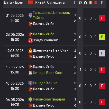
Дата / Время
Китай:
Суперлига
Г
И
Тяньцзинь Цзиньмэнь
1
31.05.2026
Тайгер
0
0
0
0
П
14:00
0
Далянь Инбо
Далянь Инбо
2
23.05.2026
0
0
0
0
В
15:00
Чэнду Ронченг
0
Шэньчжэнь Пен Сити
1
19.05.2026
0
0
0
0
Н
14:35
Далянь Инбо
1
Далянь Инбо
2
15.05.2026
1
0
0
0
П
15:00
Циндао Вест Кост
3
Циндао Хайню
3
10.05.2026
0
0
0
0
П
15:00
Далянь Инбо
1
Пекинская гвардия
3
06.05.2026
0
0
0
0
П
14:35
Далянь Инбо
0