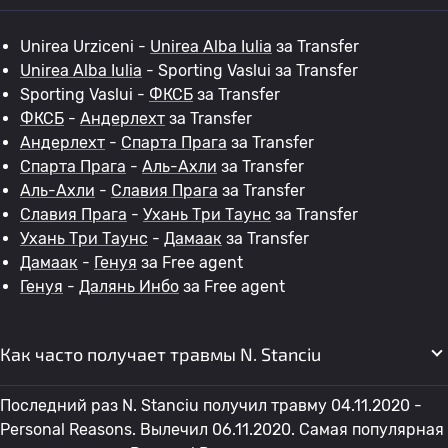
Unirea Urziceni -
Unirea Alba Iulia
за Transfer
Unirea Alba Iulia
- Sporting Vaslui за Transfer
Sporting Vaslui -
ФКСБ
за Transfer
ФКСБ
-
Андерлехт
за Transfer
Андерлехт
-
Спарта Прага
за Transfer
Спарта Прага
-
Аль-Ахли
за Transfer
Аль-Ахли
-
Славия Прага
за Transfer
Славия Прага
-
Ухань Три Таунс
за Transfer
Ухань Три Таунс
-
Дамаак
за Transfer
Дамаак
-
Генуя
за Free agent
Генуя
-
Далянь Инбо
за Free agent
Как часто получает травмы N. Stanciu
Последний раз N. Stanciu получил травму 04.11.2020 -
Personal Reasons. Вылечил 06.11.2020. Самая популярная