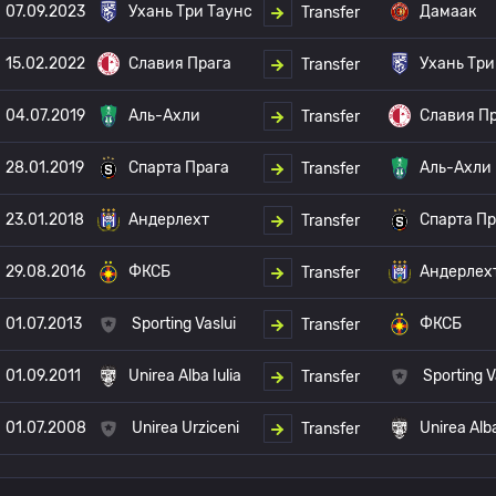
07.09.2023
Ухань Три Таунс
Дамаак
Transfer
15.02.2022
Славия Прага
Ухань Три
Transfer
04.07.2019
Аль-Ахли
Славия П
Transfer
28.01.2019
Спарта Прага
Аль-Ахли
Transfer
23.01.2018
Андерлехт
Спарта Пр
Transfer
29.08.2016
ФКСБ
Андерлех
Transfer
01.07.2013
Sporting Vaslui
ФКСБ
Transfer
01.09.2011
Unirea Alba Iulia
Sporting V
Transfer
01.07.2008
Unirea Urziceni
Unirea Alba
Transfer