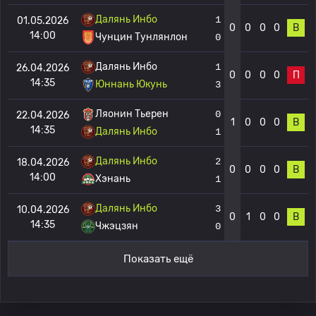
Далянь Инбо
1
01.05.2026
0
0
0
0
В
14:00
Чунцин Тунлянлон
0
Далянь Инбо
1
26.04.2026
0
0
0
0
П
14:35
Юннань Юкунь
3
Ляонин Тьерен
0
22.04.2026
1
0
0
0
В
14:35
Далянь Инбо
1
Далянь Инбо
2
18.04.2026
0
0
0
0
В
14:00
Хэнань
1
Далянь Инбо
3
10.04.2026
0
1
0
0
В
14:35
Чжэцзян
0
Показать ещё