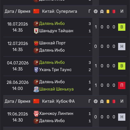
Дата / Время
Китай:
Суперлига
Г
И
Далянь Инбо
3
18.07.2026
1
0
0
0
В
14:35
Шаньдун Тайшан
1
Шанхай Порт
-
12.07.2026
0
0
0
0
Н
14:35
Далянь Инбо
-
Далянь Инбо
3
04.07.2026
1
0
0
0
В
14:35
Ухань Три Таунс
2
Далянь Инбо
1
28.06.2026
1
0
0
0
П
14:00
Шанхай Шеньхуа
4
Дата / Время
Китай:
Кубок ФА
Г
И
Ханчжоу Линпин
1
19.06.2026
0
0
0
0
Н
14:30
Далянь Инбо
1