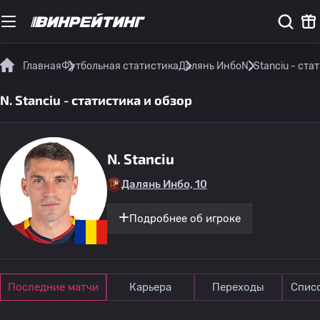
Главная
Футбольная статистика
Далянь Инбо
N. Stanciu - ста
N. Stanciu - статистика и обзор
N. Stanciu
Далянь Инбо, 10
Подробнее об игроке
Последние матчи
Карьера
Переходы
Спис