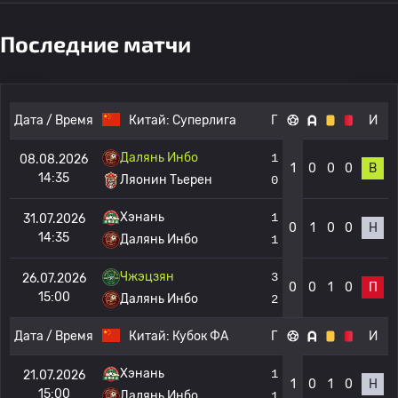
Последние матчи
Дата / Время
Китай:
Суперлига
Г
И
Далянь Инбо
1
08.08.2026
1
0
0
0
В
14:35
Ляонин Тьерен
0
Хэнань
1
31.07.2026
0
1
0
0
Н
14:35
Далянь Инбо
1
Чжэцзян
3
26.07.2026
0
0
1
0
П
15:00
Далянь Инбо
2
Дата / Время
Китай:
Кубок ФА
Г
И
Хэнань
1
21.07.2026
1
0
1
0
Н
15:00
Далянь Инбо
1