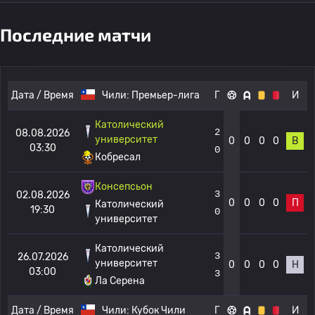
Последние матчи
Дата / Время
Чили:
Премьер-лига
Г
И
Католический
2
08.08.2026
университет
0
0
0
0
В
03:30
0
Кобресал
Консепсьон
3
02.08.2026
0
0
0
0
П
Католический
19:30
0
университет
Католический
3
26.07.2026
университет
0
0
0
0
Н
03:00
3
Ла Серена
Дата / Время
Чили:
Кубок Чили
Г
И