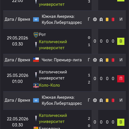
22:00
3
университет
Южная Америка:
Дата / Время
Г
И
Кубок Либертадорес
Рот
0
29.05.2026
0
0
0
0
В
Католический
03:30
1
университет
Дата / Время
Чили:
Премьер-лига
Г
И
Католический
1
25.05.2026
университет
0
0
0
0
П
01:00
2
Коло-Коло
Южная Америка:
Дата / Время
Г
И
Кубок Либертадорес
Католический
2
22.05.2026
университет
0
0
0
0
В
03:30
0
Барселона