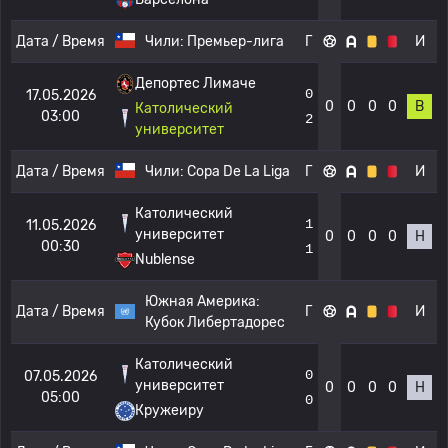
Дата / Время
Чили:
Премьер-лига
Г
И
Депортес Лимаче
0
17.05.2026
0
0
0
0
В
Католический
03:00
2
университет
Дата / Время
Чили:
Copa De La Liga
Г
И
Католический
1
11.05.2026
университет
0
0
0
0
Н
00:30
1
Nublense
Южная Америка:
Дата / Время
Г
И
Кубок Либертадорес
Католический
0
07.05.2026
университет
0
0
0
0
Н
05:00
0
Кружеиру