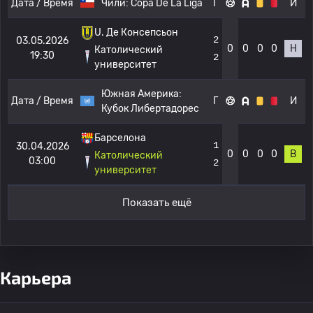
Дата / Время
Чили:
Copa De La Liga
Г
И
U. Де Консепсьон
2
03.05.2026
0
0
0
0
Н
Католический
19:30
2
университет
Южная Америка:
Дата / Время
Г
И
Кубок Либертадорес
Барселона
1
30.04.2026
0
0
0
0
В
Католический
03:00
2
университет
Показать ещё
Карьера