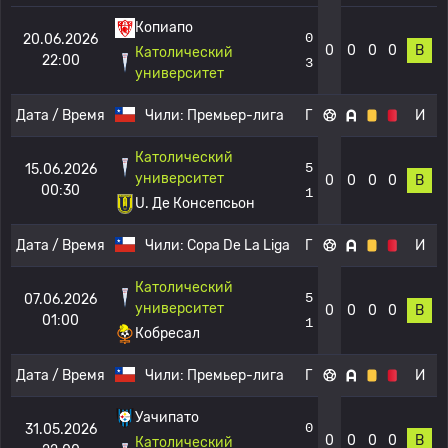
Копиапо
0
20.06.2026
0
0
0
0
В
Католический
22:00
3
университет
Дата / Время
Чили:
Премьер-лига
Г
И
Католический
5
15.06.2026
университет
0
0
0
0
В
00:30
1
U. Де Консепсьон
Дата / Время
Чили:
Copa De La Liga
Г
И
Католический
5
07.06.2026
университет
0
0
0
0
В
01:00
1
Кобресал
Дата / Время
Чили:
Премьер-лига
Г
И
Уачипато
0
31.05.2026
0
0
0
0
В
Католический