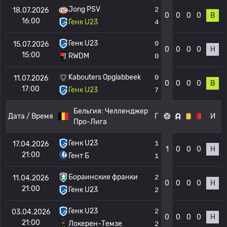
Jong PSV
2
18.07.2026
0
0
0
0
В
16:00
Генк U23
4
Генк U23
0
15.07.2026
0
0
0
0
Н
15:00
RWDM
0
Kabouters Opglabbeek
0
11.07.2026
0
0
0
0
В
17:00
Генк U23
7
Бельгия:
Челленджер
Дата / Время
Г
И
Про-Лига
Генк U23
1
17.04.2026
1
0
0
0
Н
21:00
Гент Б
1
Бораинские франки
2
11.04.2026
0
0
0
0
Н
21:00
Генк U23
2
Генк U23
2
03.04.2026
0
0
0
0
Н
21:00
Локерен-Темзе
2