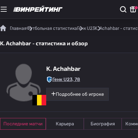
Главная
Футбольная статистика
Генк U23
K. Achahbar - статис
K. Achahbar - статистика и обзор
K. Achahbar
Генк U23, 78
Подробнее об игроке
Последние матчи
Карьера
Биография
Комм