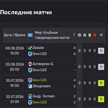
Последние матчи
Мир:
Клубные
Дата / Время
Г
И
товарищеские матчи
Zelzate
0
08.08.2026
0
0
0
0
Н
13:00
Генк U23
0
Антверпен Б
-
05.08.2026
0
0
0
0
Н
20:00
Генк U23
-
Генк U23
4
25.07.2026
0
0
0
0
В
14:00
Эйндховен
2
Эндр. Termien
2
22.07.2026
0
0
0
0
В
21:00
Генк U23
3