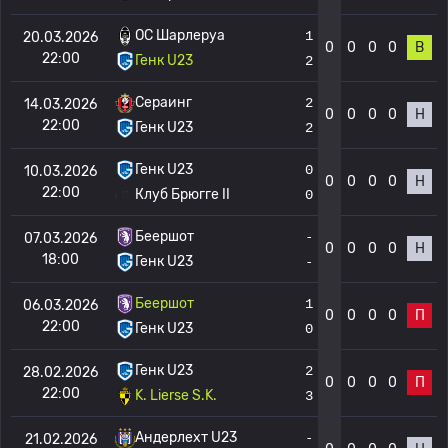
OC Шарлеруа
1
20.03.2026
0
0
0
0
В
22:00
Генк U23
2
Сераинг
2
14.03.2026
0
0
0
0
Н
22:00
Генк U23
2
Генк U23
0
10.03.2026
0
0
0
0
Н
22:00
Клуб Брюгге II
0
Беершот
-
07.03.2026
0
0
0
0
Н
18:00
Генк U23
-
Беершот
1
06.03.2026
0
0
0
0
П
22:00
Генк U23
0
Генк U23
2
28.02.2026
0
0
0
0
П
22:00
K. Lierse S.K.
3
Андерлехт U23
-
21.02.2026