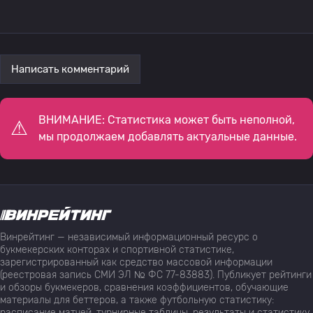
Написать комментарий
ВНИМАНИЕ: Статистика может быть неполной,
мы продолжаем добавлять актуальные данные.
Винрейтинг — независимый информационный ресурс о
букмекерских конторах и спортивной статистике,
зарегистрированный как средство массовой информации
(реестровая запись СМИ ЭЛ № ФС 77-83883). Публикует рейтинги
и обзоры букмекеров, сравнения коэффициентов, обучающие
материалы для беттеров, а также футбольную статистику:
расписание матчей, турнирные таблицы, результаты и статистику