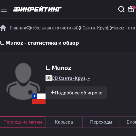
Главная
Футбольная статистика
CD Санта-Круз
L. Munoz - ст
L. Munoz - статистика и обзор
L. Munoz
CD Санта-Круз, -
Подробнее об игроке
Последние матчи
Карьера
Переходы
Био