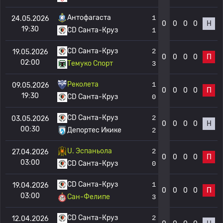
Антофагаста
1
24.05.2026
0
0
0
0
Н
19:30
CD Санта-Круз
1
CD Санта-Круз
2
19.05.2026
0
0
0
0
П
02:00
Темуко Спорт
3
Реколета
1
09.05.2026
0
0
0
0
П
19:30
CD Санта-Круз
0
CD Санта-Круз
2
03.05.2026
0
0
0
0
Н
00:30
Депортес Икике
2
U. Эспаньола
2
27.04.2026
0
0
0
0
П
03:00
CD Санта-Круз
0
CD Санта-Круз
1
19.04.2026
0
0
0
0
П
03:00
Сан-Фелипе
3
CD Санта-Круз
2
12.04.2026