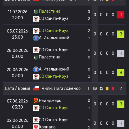
Палестина
3
11.07.2026
0
0
0
0
П
22:00
CD Санта-Круз
2
CD Санта-Круз
2
05.07.2026
0
0
0
0
В
23:00
A. Итальянский
1
CD Санта-Круз
0
28.06.2026
0
0
0
0
Н
00:00
Палестина
0
A. Итальянский
0
20.06.2026
0
0
0
0
В
02:00
CD Санта-Круз
1
Дата / Время
Чили:
Лига Аскенсо
Г
И
Рейнджерс
0
07.06.2026
0
0
0
0
В
03:30
CD Санта-Круз
1
CD Санта-Круз
1
02.06.2026
0
0
0
0
Н
02:00
Копиапо
1