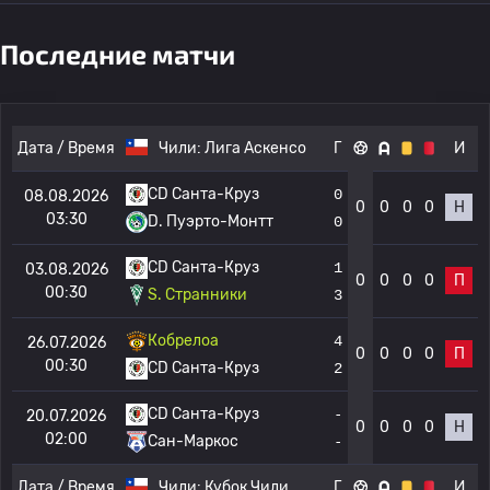
Последние матчи
Дата / Время
Чили:
Лига Аскенсо
Г
И
CD Санта-Круз
0
08.08.2026
0
0
0
0
Н
03:30
D. Пуэрто-Монтт
0
CD Санта-Круз
1
03.08.2026
0
0
0
0
П
00:30
S. Странники
3
Кобрелоа
4
26.07.2026
0
0
0
0
П
00:30
CD Санта-Круз
2
CD Санта-Круз
-
20.07.2026
0
0
0
0
Н
02:00
Сан-Маркос
-
Дата / Время
Чили:
Кубок Чили
Г
И