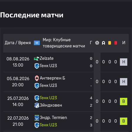
Последние матчи
Мир:
Клубные
Дата / Время
Г
И
товарищеские матчи
Zelzate
0
08.08.2026
0
0
0
0
Н
13:00
Генк U23
0
Антверпен Б
-
05.08.2026
0
0
0
0
Н
20:00
Генк U23
-
Генк U23
4
25.07.2026
0
0
0
0
В
14:00
Эйндховен
2
Эндр. Termien
2
22.07.2026
0
0
0
0
В
21:00
Генк U23
3