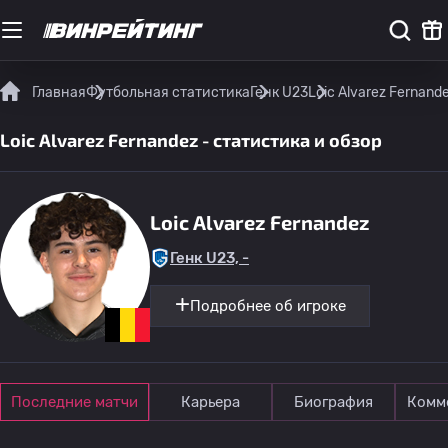
Главная
Футбольная статистика
Генк U23
Loic Alvarez Fernand
Loic Alvarez Fernandez - статистика и обзор
Loic Alvarez Fernandez
Генк U23, -
Подробнее об игроке
Последние матчи
Карьера
Биография
Комм