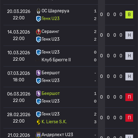
OC Шарлеруа
1
20.03.2026
0
0
0
0
В
22:00
Генк U23
2
Сераинг
2
14.03.2026
0
0
0
0
Н
22:00
Генк U23
2
Генк U23
0
10.03.2026
0
0
0
0
Н
22:00
Клуб Брюгге II
0
Беершот
-
07.03.2026
0
0
0
0
Н
18:00
Генк U23
-
Беершот
1
06.03.2026
0
0
0
0
П
22:00
Генк U23
0
Генк U23
2
28.02.2026
0
0
0
0
П
22:00
K. Lierse S.K.
3
Андерлехт U23
-
21.02.2026