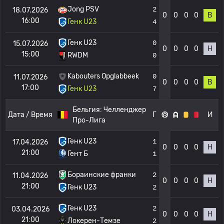
Jong PSV
2
18.07.2026
0
0
0
0
В
16:00
Генк U23
4
Генк U23
0
15.07.2026
0
0
0
0
Н
15:00
RWDM
0
Kabouters Opglabbeek
0
11.07.2026
0
0
0
0
В
17:00
Генк U23
7
Бельгия:
Челленджер
Дата / Время
Г
И
Про-Лига
Генк U23
1
17.04.2026
0
0
0
0
Н
21:00
Гент Б
1
Бораинские франки
2
11.04.2026
0
0
0
0
Н
21:00
Генк U23
2
Генк U23
2
03.04.2026
0
0
0
0
Н
21:00
Локерен-Темзе
2