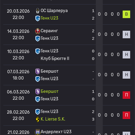
OC Шарлеруа
1
20.03.2026
0
0
0
0
В
22:00
Генк U23
2
Сераинг
2
14.03.2026
0
0
0
0
Н
22:00
Генк U23
2
Генк U23
0
10.03.2026
0
0
0
0
Н
22:00
Клуб Брюгге II
0
Беершот
-
07.03.2026
0
0
0
0
Н
18:00
Генк U23
-
Беершот
1
06.03.2026
0
0
0
0
П
22:00
Генк U23
0
Генк U23
2
28.02.2026
0
0
0
0
П
22:00
K. Lierse S.K.
3
Андерлехт U23
-
21.02.2026