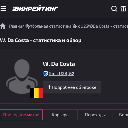
Главная
Футбольная статистика
Генк U23
W. Da Costa - статис
W. Da Costa - статистика и обзор
W. Da Costa
Генк U23, 52
Подробнее об игроке
Последние матчи
Карьера
Переходы
Био