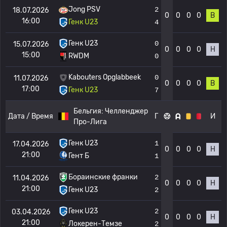
Jong PSV
2
18.07.2026
0
0
0
0
В
16:00
Генк U23
4
Генк U23
0
15.07.2026
0
0
0
0
Н
15:00
RWDM
0
Kabouters Opglabbeek
0
11.07.2026
0
0
0
0
В
17:00
Генк U23
7
Бельгия:
Челленджер
Дата / Время
Г
И
Про-Лига
Генк U23
1
17.04.2026
0
0
0
0
Н
21:00
Гент Б
1
Бораинские франки
2
11.04.2026
0
0
0
0
Н
21:00
Генк U23
2
Генк U23
2
03.04.2026
0
0
0
0
Н
21:00
Локерен-Темзе
2