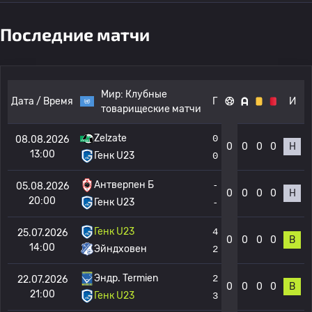
Последние матчи
Мир:
Клубные
Дата / Время
Г
И
товарищеские матчи
Zelzate
0
08.08.2026
0
0
0
0
Н
13:00
Генк U23
0
Антверпен Б
-
05.08.2026
0
0
0
0
Н
20:00
Генк U23
-
Генк U23
4
25.07.2026
0
0
0
0
В
14:00
Эйндховен
2
Эндр. Termien
2
22.07.2026
0
0
0
0
В
21:00
Генк U23
3