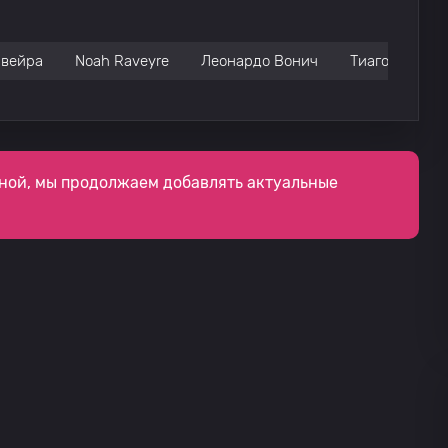
ивейра
Noah Raveyre
Леонардо Вонич
Тиаго Андрад
ной, мы продолжаем добавлять актуальные