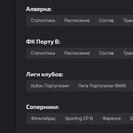
Алверка:
Статистика
Расписание
Состав
Тра
ФК Порту B:
Статистика
Расписание
Состав
Тра
Лиги клубов:
Кубок Португалии
Лига Португалии BWIN
Соперники:
Фельгейрас
Sporting CP B
Фаренсе
Б