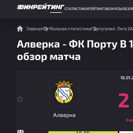
СТАТИСТИКА
РЕЙТИНГИ
БОНУСЫ
ОБЗО
СПОРТИВНАЯ СТАТИСТИКА
Главная
Футбольная статистика
Португалия: Лига 2
А
Алверка - ФК Порту B 1
обзор матча
18.01.
2
Алверка
За