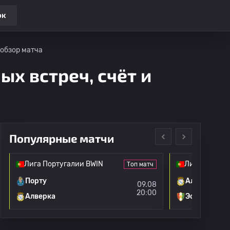
ок
 обзор матча
ых встреч, счёт и
Популярные матчи
Лига Португалии BWIN
Лига Португ
Топ матч
Порту
Алверка
09.08
20:00
Алверка
Эстрела