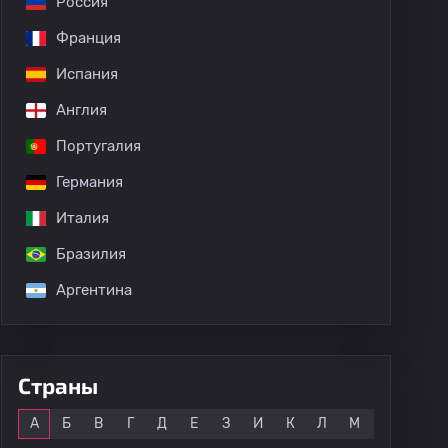
Россия
Франция
е
Duarte Cunha
Испания
Англия
Португалия
Германия
Италия
Бразилия
Аргентина
Страны
Все
А
Б
В
Г
Д
Е
З
И
К
Л
М
Н
О