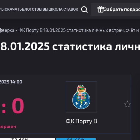
Забрать подар
РЫ
СКАЧАТЬ
БЛОГ
ОТЗЫВЫ
ШКОЛА СТАВОК
лверка - ФК Порту B 18.01.2025 статистика личных встреч, счёт и
8.01.2025 статистика личн
2025 14:00
:
0
Лига 2
Футбольный клуб "Лузитания
10.08
20:00
ФК Порту B
ФК Порту B
вершен