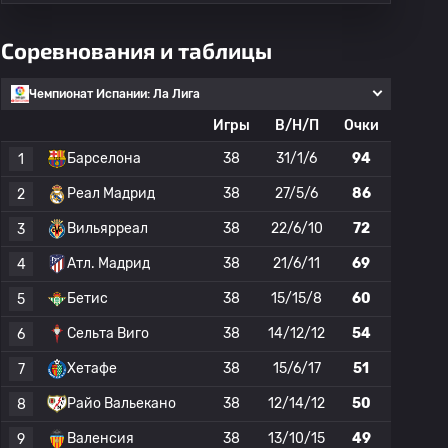
Соревнования и таблицы
Чемпионат Испании: Ла Лига
Игры
В/Н/П
Очки
Барселона
38
31/1/6
94
1
Реал Мадрид
38
27/5/6
86
2
Вильярреал
38
22/6/10
72
3
Атл. Мадрид
38
21/6/11
69
4
Бетис
38
15/15/8
60
5
Сельта Виго
38
14/12/12
54
6
Хетафе
38
15/6/17
51
7
Райо Вальекано
38
12/14/12
50
8
Валенсия
38
13/10/15
49
9