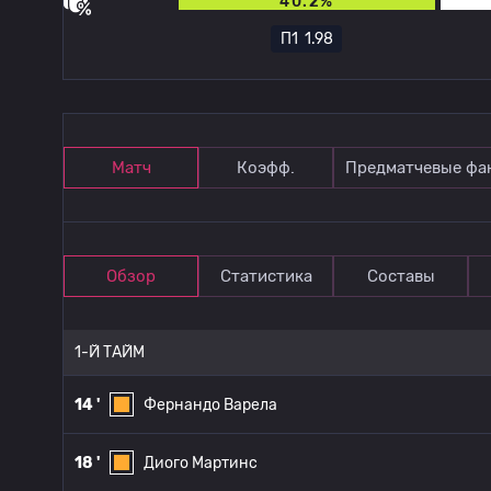
40.2%
П1
1.98
Матч
Коэфф.
Предматчевые фа
Обзор
Статистика
Составы
1-Й ТАЙМ
14 '
Фернандо Варела
18 '
Диого Мартинс