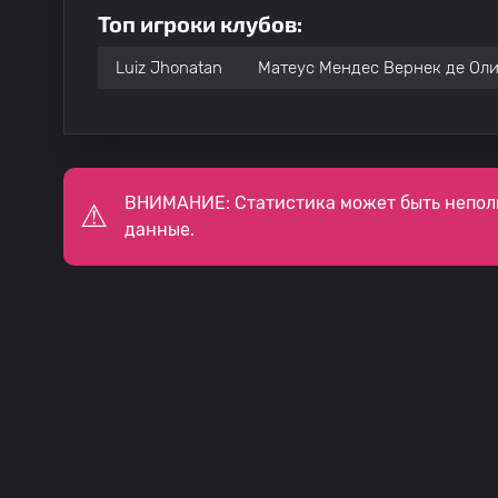
Топ игроки клубов:
Luiz Jhonatan
Матеус Мендес Вернек де Ол
ВНИМАНИЕ: Статистика может быть непол
данные.