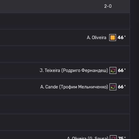
2-0
A. Oliveira
46 '
J. Teixeira
(Родриго Фернандеш)
66 '
A. Cande
(Трофим Мельниченко)
66 '
A. Oliveira
(G. Sousa)
75 '