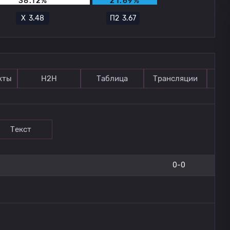
38.12%
21.69%
Х
3.48
П2
3.67
кты
Н2Н
Таблица
Трансляции
П
Текст
0-0