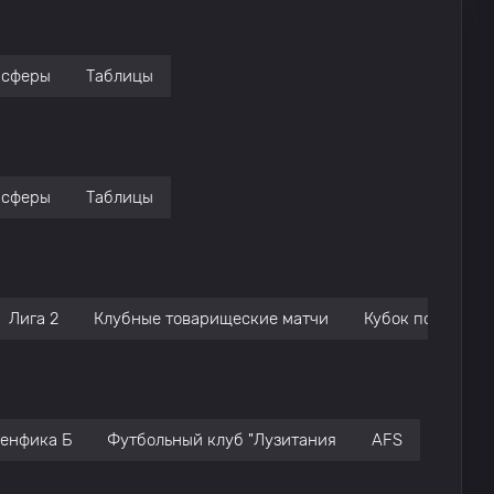
нсферы
Таблицы
нсферы
Таблицы
Лига 2
Клубные товарищеские матчи
Кубок португаль
енфика Б
Футбольный клуб "Лузитания
AFS