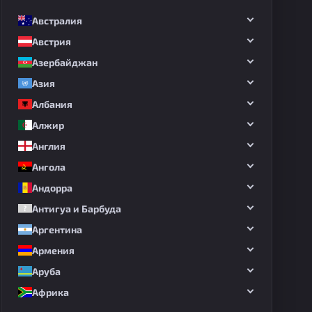
Австралия
Австрия
Азербайджан
Азия
Албания
Алжир
Англия
Ангола
Андорра
Антигуа и Барбуда
Аргентина
Армения
Аруба
Африка