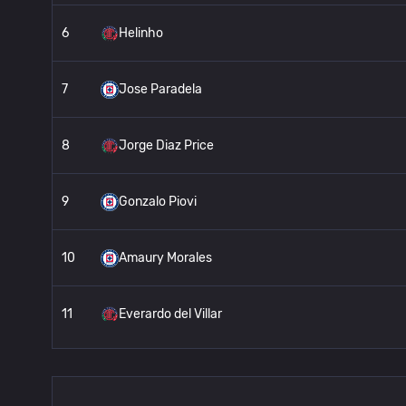
6
Helinho
7
Jose Paradela
8
Jorge Diaz Price
9
Gonzalo Piovi
10
Amaury Morales
11
Everardo del Villar
12
Agustin Palavecino