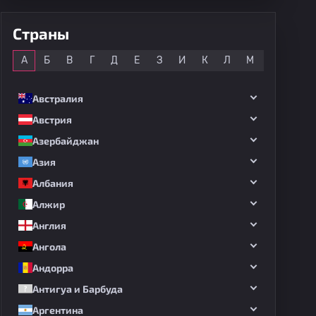
Страны
Все
А
Б
В
Г
Д
Е
З
И
К
Л
М
Н
О
Австралия
Австрия
Азербайджан
Азия
Албания
Алжир
Англия
Ангола
Андорра
Антигуа и Барбуда
Аргентина