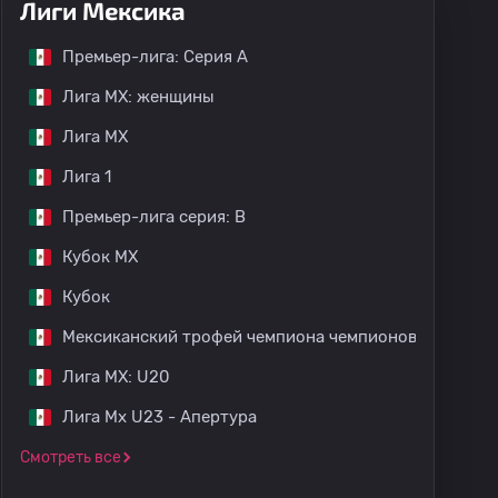
Лиги Мексика
Премьер-лига: Серия А
Лига МХ: женщины
Лига МХ
Лига 1
Премьер-лига серия: B
Кубок MX
Кубок
Мексиканский трофей чемпиона чемпионов
Лига МХ: U20
Лига Mx U23 - Апертура
Смотреть все