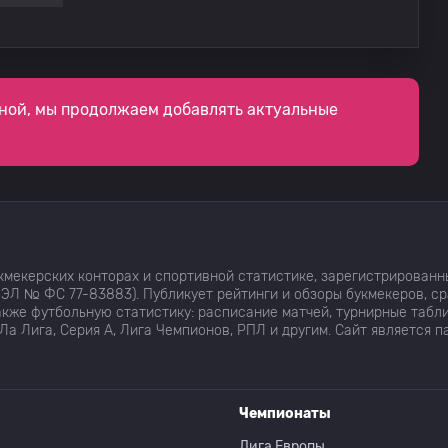
Толука
0
Круз Асул
0
0
ной, мы продолжаем добавлять актуальные
Толука
0
0
Круз Асул
0
мекерских конторах и спортивной статистике, зарегистрированн
Толука
0
1
ЭЛ № ФС 77-83883). Публикует рейтинги и обзоры букмекеров, с
кже футбольную статистику: расписание матчей, турнирные табли
Ла Лига, Серия А, Лига Чемпионов, РПЛ и другим. Сайт является 
Толука
0
Чемпионаты
Круз Асул
0
Лига Европы