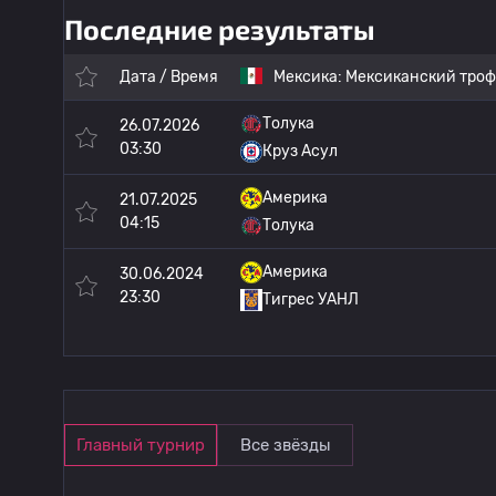
Последние результаты
Дата / Время
Мексика:
Мексиканский троф
Толука
26.07.2026
03:30
Круз Асул
Америка
21.07.2025
04:15
Толука
Америка
30.06.2024
23:30
Тигрес УАНЛ
Главный турнир
Все звёзды