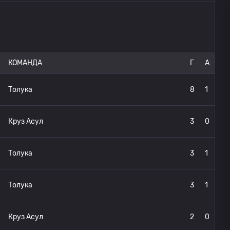
КОМАНДА
Г
A
Толука
8
1
Круз Асул
3
0
Толука
3
1
Толука
3
1
Круз Асул
2
0