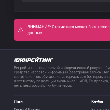
35
Alfonso Guzman Victor
36
Willer Ditta
ВНИМАНИЕ: Статистика может быть непол
данные.
37
Diego Barbosa
38
Alan Montes
Винрейтинг — независимый информационный ресурс о бук
39
Франко Ромеро
средство массовой информации (реестровая запись СМИ 
коэффициентов, обучающие материалы для беттеров, а та
и статистику по ведущим лигам мира — АПЛ, Бундеслига, 
легальных российских букмекеров.
40
Erick Orta
Лиги
Клубы
41
Jorge Rodarte
Серия A Италия
Барселона