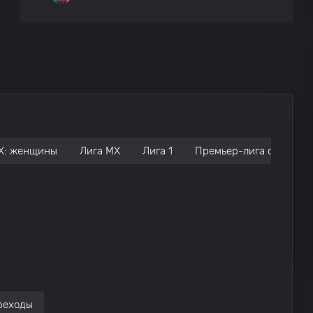
Толука
0
0
Толука
0
1
Круз Асул
0
Х: женщины
Лига МХ
Лига 1
Премьер-лига серия: B
Круз Асул
0
Круз Асул
0
0
Толука
0
Круз Асул
0
2
реходы