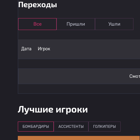
Переходы
13
Nicolas Castro
Все
Пришли
Ушли
14
Gabriel Fernandez
15
Erik Lira
Дата
Игрок
16
Kevin Mier
Смот
17
Erick Gutierrez
18
Bruno Salgado
Лучшие игроки
19
Josue Diaz
БОМБАРДИРЫ
АССИСТЕНТЫ
ГОЛКИПЕРЫ