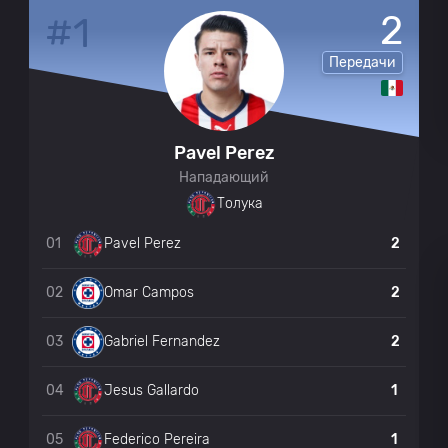
Толука
0
0
2
#1
Передачи
Толука
0
Круз Асул
0
Pavel Perez
Нападающий
Круз Асул
0
Толука
01
2
Pavel Perez
Толука
0
0
02
2
Omar Campos
Круз Асул
0
03
2
Gabriel Fernandez
Круз Асул
0
04
1
Jesus Gallardo
05
1
Federico Pereira
Круз Асул
0
0