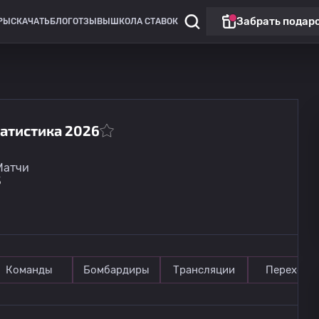
Забрать подар
РЫ
СКАЧАТЬ
БЛОГ
ОТЗЫВЫ
ШКОЛА СТАВОК
татистика 2026
Лига Европы
Матчи
Бешикташ
3
13.08
20:00
Градец Кралове
Команды
Бомбардиры
Трансляции
Переходы