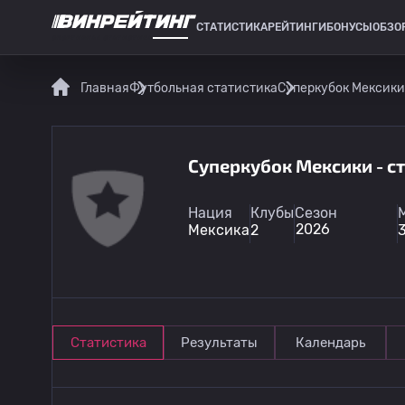
СТАТИСТИКА
РЕЙТИНГИ
БОНУСЫ
ОБЗО
СПОРТИВНАЯ СТАТИСТИКА
Главная
Футбольная статистика
Суперкубок Мексики
Суперкубок Мексики - с
Нация
Клубы
Сезон
2026
Мексика
2
Статистика
Результаты
Календарь