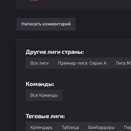
28
Antonio Briseno
Написать комментарий
29
Federico Pereira
Другие лиги страны:
30
Javier Suarez
Все лиги
Премьер-лига: Серия А
Лига М
31
Ariel Castro
Команды:
32
Emmanuel Ochoa
Все Команды
33
Alberto Garcia Caprizo Brian
Теговые лиги:
34
Omar Campos
Календарь
Таблица
Бомбардиры
Пе