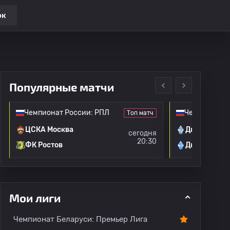
ок
Популярные матчи
Чемпионат России: РПЛ
Чемпионат Р
Топ матч
ЦСКА Москва
Динамо Мос
сегодня
20:30
ФК Ростов
Динамо Мах
Все игроки
О лиге
Мои лиги
Чемпионат Беларуси: Премьер Лига