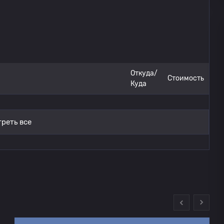
Толука
1
1
Круз Асул
1
2
Круз Асул
Откуда/
1
0
Стоимость
Куда
Круз Асул
0
0
реть все
Толука
0
Круз Асул
0
Круз Асул
0